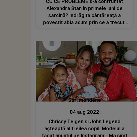
CU CE PROBLEME s-a confruntat
Alexandra Stan în primele luni de
sarcină? Îndrăgita cântăreață a
povestit abia acum prin ce a trecut:
„A fost crunt. Am făcut tratament...”
Stiri mondene
04 aug 2022
Chrissy Teigen și John Legend
așteaptă al treilea copil. Modelul a
făcut anunțul pe Instagram: „Mă simt