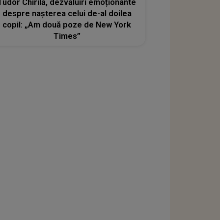
Tudor Chirilă, dezvăluiri emoționante
despre nașterea celui de-al doilea
copil: „Am două poze de New York
Times”