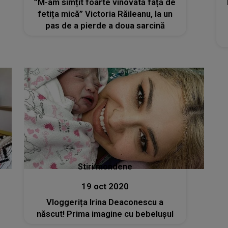
”M-am simțit foarte vinovată față de
fetița mică” Victoria Răileanu, la un
pas de a pierde a doua sarcină
Stiri mondene
19 oct 2020
Vloggerița Irina Deaconescu a
născut! Prima imagine cu bebelușul