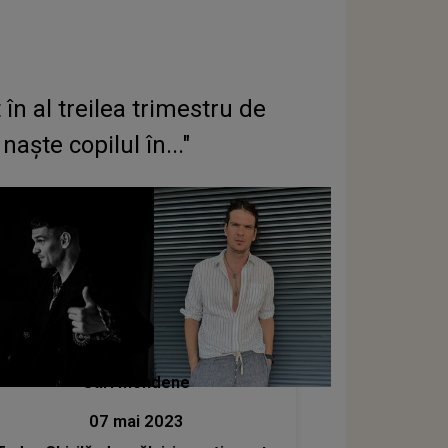
n al treilea trimestru de
aște copilul în..."
Stiri mondene
07 mai 2023