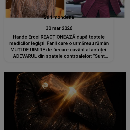
Stiri mondene
30 mar 2026
Hande Ercel REACȚIONEAZĂ după testele
medicilor legiști. Fanii care o urmăreau rămân
MUȚI DE UIMIRE de fiecare cuvânt al actriței.
ADEVĂRUL din spatele controalelor: "Sunt
conștientă că influențez un public larg și
am..."