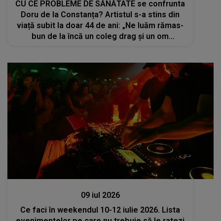
CU CE PROBLEME DE SĂNĂTATE se confrunta
Doru de la Constanța? Artistul s-a stins din
viață subit la doar 44 de ani: „Ne luăm rămas-
bun de la încă un coleg drag și un om
deosebit”
Divertisment
09 iul 2026
Ce faci în weekendul 10-12 iulie 2026. Lista
evenimentelor pe care nu trebuie să le ratezi