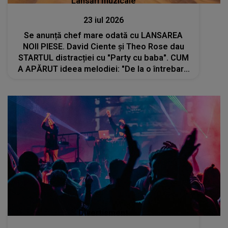
Lansări muzicale
23 iul 2026
Se anunță chef mare odată cu LANSAREA
NOII PIESE. David Ciente și Theo Rose dau
STARTUL distracției cu "Party cu baba". CUM
A APĂRUT ideea melodiei: "De la o întrebare
simplă: cine a zis că..."
Divertisment