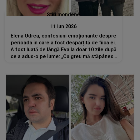
Stiri mondene
11 iun 2026
Elena Udrea, confesiuni emoționante despre
perioada în care a fost despărțită de fiica ei.
A fost luată de lângă Eva la doar 10 zile după
ce a adus-o pe lume: „Cu greu mă stăpânesc
să nu mă înfurii pe tot ce s-a întâmplat...”