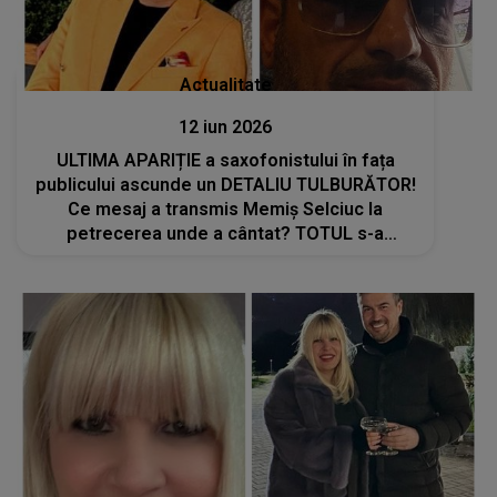
Actualitate
12 iun 2026
ULTIMA APARIȚIE a saxofonistului în fața
publicului ascunde un DETALIU TULBURĂTOR!
Ce mesaj a transmis Memiș Selciuc la
petrecerea unde a cântat? TOTUL s-a
întâmplat în câteva minute după ce A ROSTIT
ACESTE CUVINTE: "Plângea, știa că moare.
Cum a..."