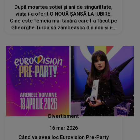
După moartea soției și ani de singurătate,
viața i-a oferit O NOUĂ ȘANSĂ LA IUBIRE.
Cine este femeia mai tânără care l-a făcut pe
Gheorghe Turda să zâmbească din nou și i-a
vindecat inima: "E sportivă de performanță
chiar și acum mai..."
Divertisment
16 mar 2026
Când va avea loc Eurovision Pre-Party