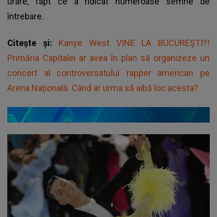
urare, fapt ce a ridicat numeroase semne de
întrebare.
Citește și:
Kanye West VINE LA BUCUREȘTI?!
Primăria Capitalei ar avea în plan să organizeze un
concert al controversatului rapper american pe
Arena Națională. Când ar urma să aibă loc acesta?