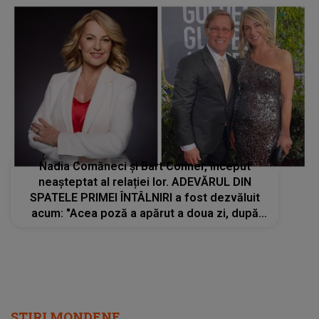
Nadia Comăneci și Bart Conner, început
neașteptat al relației lor. ADEVĂRUL DIN
SPATELE PRIMEI ÎNTÂLNIRI a fost dezvăluit
acum: "Acea poză a apărut a doua zi, după
competiţie. Ani mai târziu, după ce am ajuns
în..."
STIRI MONDENE