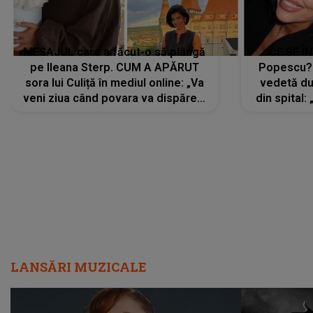
MESAJUL care a făcut-o să plângă
CE SE Î
pe Ileana Sterp. CUM A APĂRUT
Popescu?
sora lui Culiță în mediul online: „Va
vedetă du
veni ziua când povara va dispărea,
din spital:
iar lacrimile...”
LANSĂRI MUZICALE