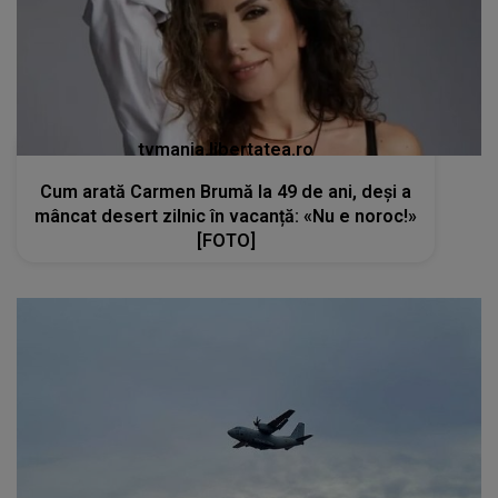
tvmania.libertatea.ro
Cum arată Carmen Brumă la 49 de ani, deși a
mâncat desert zilnic în vacanță: «Nu e noroc!»
[FOTO]