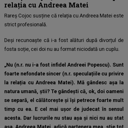
relația cu Andreea Matei
Rareș Cojoc
susține că relația cu Andreea Matei este
strict profesională.
Deși recunoaște că i-a fost alături după divorțul de
fosta soție, cei doi nu au format niciodată un cuplu.
„Nu (n.r. nu i-a fost infidel Andreei Popescu). Sunt
foarte nefondate sincer (n.r. speculațiile cu privire
la relația cu Andreea Matei). Mă gândesc așa la
natura umană, știi? Te gândești că, ok, doi oameni
se separă, el călătorește și își petrece foarte mult
timp cu ea. E cel mai ușor de judecat în sensul
acesta. Dar lucrurile nu stau așa și nici nu au stat
așa. Andreea Matei, adică partenera mea, știe tot