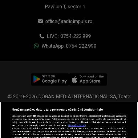
Pavilion T, sector 1
office@radioimpuls.ro
LIVE : 0754-222.999
WhatsApp: 0754-222.999
© 2019-2026 DOGAN MEDIA INTERNATIONAL SA, Toate
drepturile rezervate.
Nouă ne pasă ca datele tale personale să rămână confidențiale
Noi și partenerii noștri
589
stocăm și/sau accesăm informații pe dispozitivul dvs., precum identificatorii cookie unici pentru
prelucrarea datelor cu caracter personal. Puteți accepta sau gestiona preferințele dvs. făcând clic mai jos, respectiv vă
puteți opune utilizării unui interes legitim în orice moment pe pagina cu politica de confidențialitate. Aceste alegeri vor fi
raportate partenerilor noștri și nu vă vor afecta navigarea.
Mai multe detalii
Noi si partenerii nostri (retelele de socializare si agentiile de publicitate partenere, precum si furnizorii nostri de servicii de
date analitice) prelucram date pentru a permite website-ului sa functioneze, pentru a personaliza continutul si anunturile
publicitare afisate in functie de interesele si/sau profilul dvs., pentru a va oferi functionalitati aferente retelelor de
socializare si pentru a analiza traficul pe website. Beneficiati de drepturile prevazute de art. 15-22 din GDPR in legatura