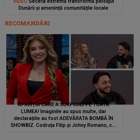
VIDEO
Seceta extremă transformă peisajul
Dunării și amenință comunitățile locale
RECOMANDĂRI
APARIȚIA CARE A SURPRINS PE TOATĂ
LUMEA! Imaginile au spus multe, dar
declarațiile au fost ADEVĂRATA BOMBĂ ÎN
SHOWBIZ. Codruța Filip și Johny Romano, cel
mai nou cuplu?: "Până la căsătorie sunt..."