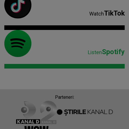
TikTok
Watch
Spotify
Listen
Parteneri: