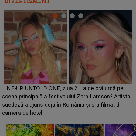
DIVERTISMENT
Ce a dezvăluit noua concurentă din "Casa Iubirii" l-a
luat prin surprindere pe Emanuel. CINE ESTE
BĂIATUL VIZAT de Alexandra?! Aflându-se în fața
faptului împlinit, A RECUNOSCUT IMEDIAT: "Am
avut..."