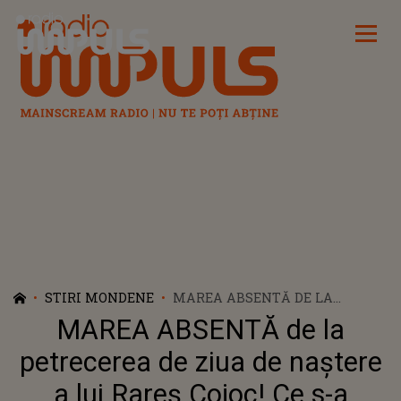
Radio Impuls
STIRI MONDENE
MAREA ABSENTĂ DE LA
PETRECEREA DE ZIUA DE
MAREA ABSENTĂ de la
NAȘTERE A LUI RAREȘ COJOC!
CE S-A ÎNTÂMPLAT CU
petrecerea de ziua de naștere
ANDREEA MATEI?
a lui Rareș Cojoc! Ce s-a