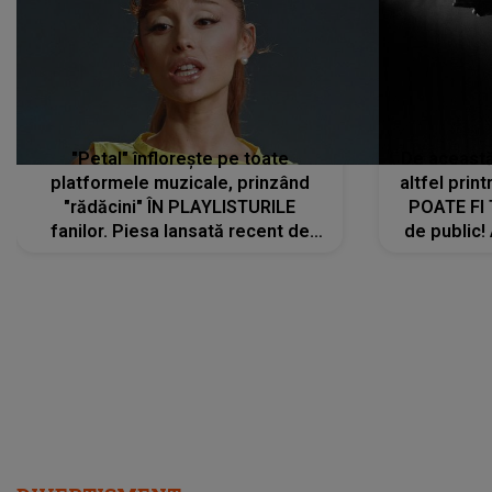
"Petal" înflorește pe toate
De această 
platformele muzicale, prinzând
altfel prin
"rădăcini" ÎN PLAYLISTURILE
POATE FI
fanilor. Piesa lansată recent de
de public!
Ariana Grande îi face pe
a lansat V
ascultători SĂ O ASCULTE PE
REPEAT