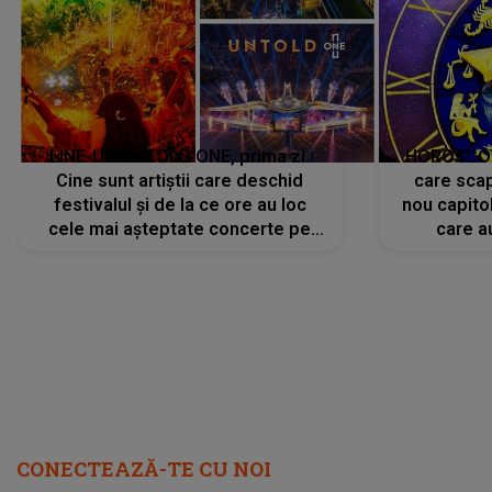
LINE-UP UNTOLD ONE, prima zi.
HOROSCOP 
Cine sunt artiștii care deschid
care scap
festivalul și de la ce ore au loc
nou capitol
cele mai așteptate concerte pe
care a
scena principală?
perioadă 
CONECTEAZĂ-TE CU NOI