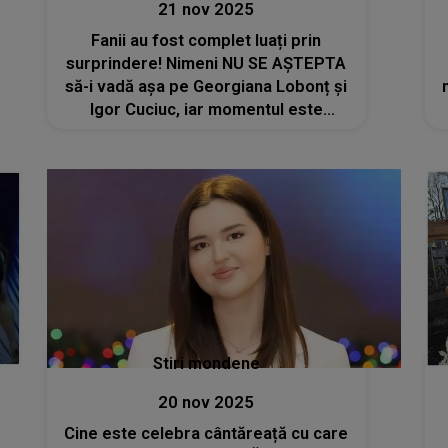
21 nov 2025
Fanii au fost complet luați prin
surprindere! Nimeni NU SE AȘTEPTA
să-i vadă așa pe Georgiana Lobonț și
Igor Cuciuc, iar momentul este
absolut memorabil. APARIȚIA
SURPRINZĂTOARE a celor doi artiști
stârnește valuri de emoții
Stiri mondene
20 nov 2025
Cine este celebra cântăreață cu care