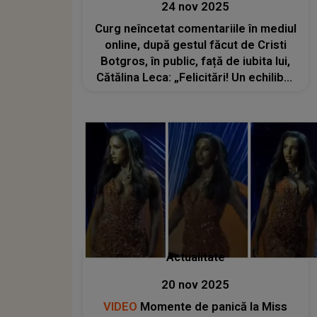
24 nov 2025
Curg neîncetat comentariile în mediul
online, după gestul făcut de Cristi
Botgros, în public, față de iubita lui,
Cătălina Leca: „Felicitări! Un echilibru
minunat și un exemplu luminos pentru
noua generație!”
Actualitate
20 nov 2025
VIDEO
Momente de panică la Miss