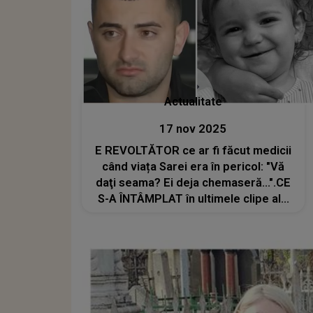
Actualitate
17 nov 2025
E REVOLTĂTOR ce ar fi făcut medicii
când viața Sarei era în pericol: "Vă
daţi seama? Ei deja chemaseră...".CE
S-A ÎNTÂMPLAT în ultimele clipe ale
micuței îi lasă pe părinți fără liniște și
plini de suferință. Gestul personalului
clinicii adâncește DUREREA