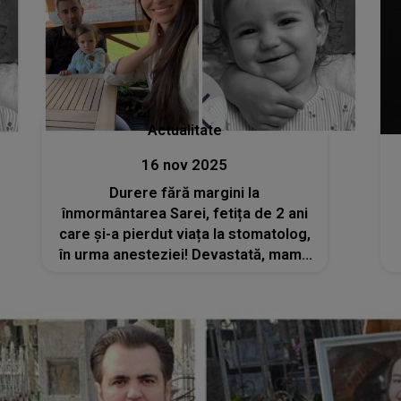
Actualitate
16 nov 2025
Durere fără margini la
înmormântarea Sarei, fetița de 2 ani
care și-a pierdut viața la stomatolog,
în urma anesteziei! Devastată, mama
ei nu a avut puterea să o conducă pe
ultimul drum. Declarațiile tatălui: „Ne-
a nenorocit”