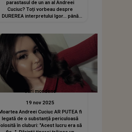
parastasul de un an al Andreei
Cuciuc? Toți vorbeau despre
DUREREA interpretului Igor... până
când nepotul lui Nicolae Botgros a
arătat asta pe pagina sa de
Facebook
Stiri mondene
19 nov 2025
Moartea Andreei Cuciuc AR PUTEA fi
legată de o substanță periculoasă
folosită în cluburi: "Acest lucru era să