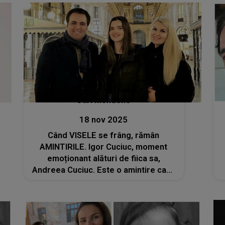
perioada următoare
Stiri mondene
18 nov 2025
Când VISELE se frâng, rămân
AMINTIRILE. Igor Cuciuc, moment
emoționant alături de fiica sa,
Andreea Cuciuc. Este o amintire care
DOARE, dar care rămâne veșnic în
inima lui: "Câte concerte urmau, câte
duete noi…dar visele ni s-au
spulberat pe 15 Noiembrie"