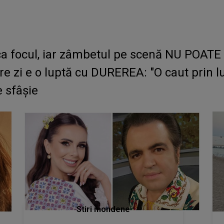
de ca focul, iar zâmbetul pe scenă NU POAT
care zi e o luptă cu DUREREA: "O caut prin 
e sfâșie
Stiri mondene