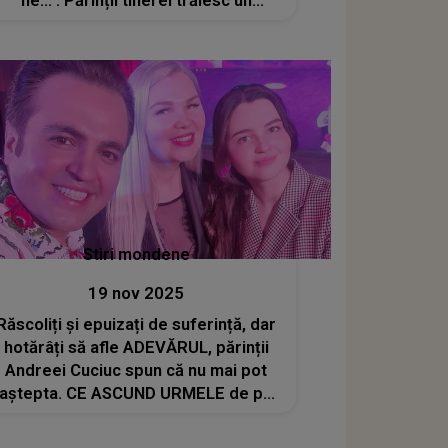
fie...". Părinții tinerei trăiesc un
coșmar fără sfârșit. Ce probă
crucială NU a fost luată în
considerare și CE S-A ÎNTÂMPLAT în
acea seară
Stiri mondene
19 nov 2025
Răscoliți și epuizați de suferință, dar
hotărâți să afle ADEVĂRUL, părinții
Andreei Cuciuc spun că nu mai pot
aștepta. CE ASCUND URMELE de pe
rochia fiicei lor tulbură sufletele
tuturor: "Se văd cu ochiul liber. Este