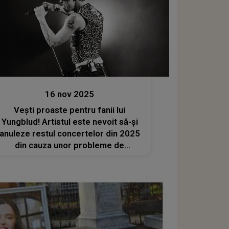
Stiri
16 nov 2025
Vești proaste pentru fanii lui
Yungblud! Artistul este nevoit să-și
anuleze restul concertelor din 2025
din cauza unor probleme de
sănătate: „De data aceasta mi s-a
spus că trebuie să iau lucrurile în
serios și că nu pot să mă joc. Îmi pare
foarte rău”