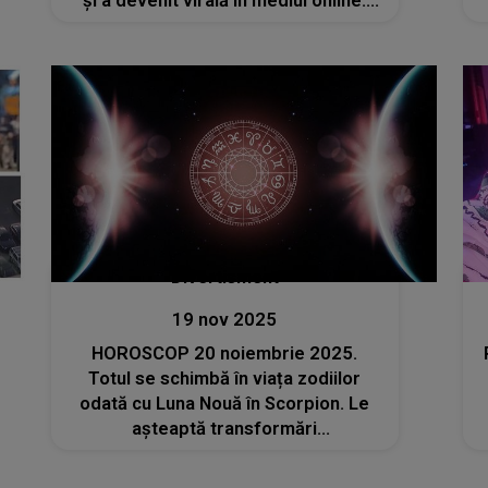
și a devenit virală în mediul online.
Mesajul organizatorilor: „Am fost
binecuvântați să-ți știm povestea și-
ți vom prețui mereu amintirea”
Divertisment
19 nov 2025
HOROSCOP 20 noiembrie 2025.
Totul se schimbă în viața zodiilor
odată cu Luna Nouă în Scorpion. Le
așteaptă transformări
spectaculoase, revelații și surprize
majore. Norocul va fi de partea lor în