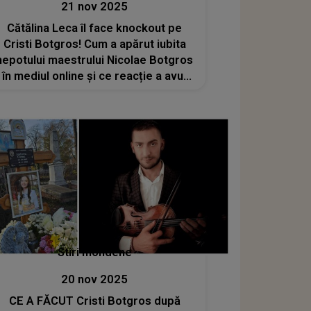
21 nov 2025
Cătălina Leca îl face knockout pe
Cristi Botgros! Cum a apărut iubita
nepotului maestrului Nicolae Botgros
în mediul online și ce reacție a avut
tânărul instrumentist
Stiri mondene
20 nov 2025
CE A FĂCUT Cristi Botgros după