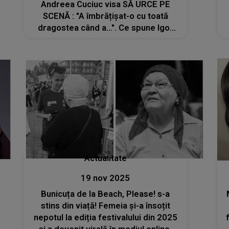
Andreea Cuciuc visa SĂ URCE PE
SCENĂ : "A îmbrățișat-o cu toată
dragostea când a...". Ce spune Igor
Cuciuc despre visul neîmplinit al fiicei
sale? Fiecare cuvânt îți strânge inima
și te face să simți DUREREA din
suflet
Actualitate
19 nov 2025
Bunicuța de la Beach, Please! s-a
stins din viață! Femeia și-a însoțit
nepotul la ediția festivalului din 2025