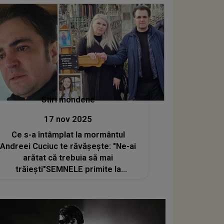
și spuma care a curs din..."
Stiri mondene
17 nov 2025
Ce s-a întâmplat la mormântul
Andreei Cuciuc te răvășește: "Ne-ai
arătat că trebuia să mai
trăiești"SEMNELE primite la
parastasul de un an i-au făcut pe
Diana și Igor Cuciuc să TREMURE
lângă locul de veci, readucându-le în
suflet toată suferința pierderii