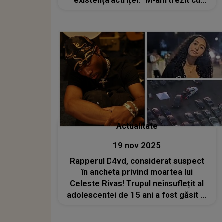
existența actriței: "M-am trezit cu
ochii lipiți de atâta plâns". MESAJUL
DUREROS transmis de Dana Rogoz.
CE se întâmplă în viața ei: "Doare
teribil să ne..."
Actualitate
19 nov 2025
Rapperul D4vd, considerat suspect
în ancheta privind moartea lui
Celeste Rivas! Trupul neînsuflețit al
adolescentei de 15 ani a fost găsit în
mașina lui în luna septembrie