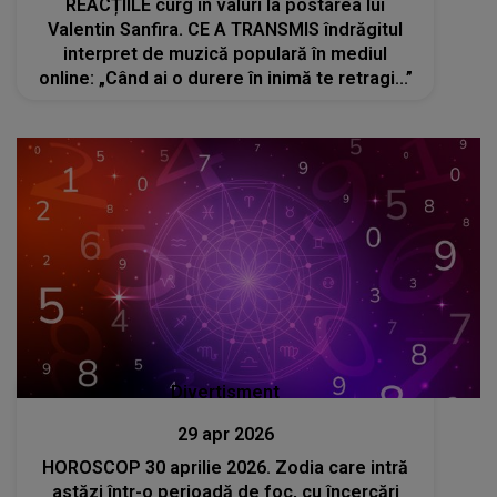
REACȚIILE curg în valuri la postarea lui
Valentin Sanfira. CE A TRANSMIS îndrăgitul
interpret de muzică populară în mediul
online: „Când ai o durere în inimă te retragi...”
Divertisment
29 apr 2026
HOROSCOP 30 aprilie 2026. Zodia care intră
astăzi într-o perioadă de foc, cu încercări