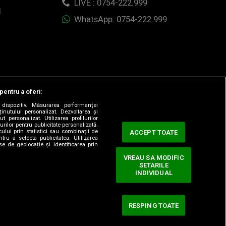
LIVE : 0754-222.999
1
WhatsApp: 0754-222.999
pentru a oferi:
dispozitiv. Măsurarea performanței
ținutului personalizat. Dezvoltarea și
t personalizat. Utilizarea profilurilor
urilor pentru publicitate personalizată.
ului prin statistici sau combinații de
ACCEPT TOATE
tru a selecta publicitatea. Utilizarea
se de geolocație și identificarea prin
VREAU SA MODIFIC
SETARILE
ervate.
INDIVIDUAL
RESPING TOATE