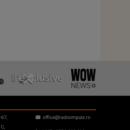
-67,
office@radioimpuls.ro
 C,