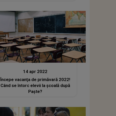
Stiri
14 apr 2022
Începe vacanţa de primăvară 2022!
Când se întorc elevii la şcoală după
Paşte?