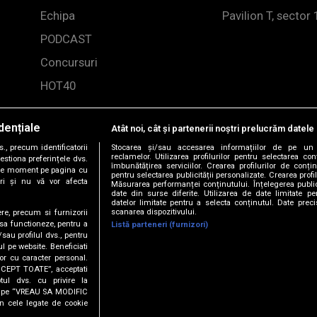
Echipa
Pavilion T, sector 
PODCAST
Concursuri
HOT40
dențiale
Atât noi, cât și partenerii noștri prelucrăm datele 
, precum identificatorii
Stocarea și/sau accesarea informațiilor de pe un 
reclamelor. Utilizarea profilurilor pentru selectarea con
estiona preferințele dvs.
îmbunătățirea serviciilor. Crearea profilurilor de conținu
orice moment pe pagina cu
pentru selectarea publicității personalizate. Crearea profil
ștri și nu vă vor afecta
Măsurarea performanței conținutului. Înțelegerea public
date din surse diferite. Utilizarea de date limitate pen
datelor limitate pentru a selecta conținutul. Date preci
scanarea dispozitivului.
ere, precum si furnizorii
 sa functioneze, pentru a
Listă parteneri (furnizori)
/sau profilul dvs., pentru
-2026 DOGAN MEDIA INTERNATIONAL SA, Toate drepturile rez
ul pe website. Beneficiati
or cu caracter personal.
ACCEPT TOATE”, acceptati
tul dvs. cu privire la
MINEȚI DE VACANȚĂ
ick pe “VREAU SA MODIFIC
n cele legate de cookie
RIO & CONNECT-R - Toreador