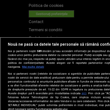
Politica de cookies
Gestionați preferințele
Contact
Termeni si conditii
Cod deontologic
Nouă ne pasă ca datele tale personale să rămână confi
Regulamente
Noi și partenerii noștri
589
stocăm și/sau accesăm informații pe dispozitivul dvs.
cookie unici pentru prelucrarea datelor cu caracter personal. Puteți accepta sau g
făcând clic mai jos, respectiv vă puteți opune utilizării unui interes legitim în 
politica de confidențialitate. Aceste alegeri vor fi raportate partenerilor no
navigarea.
Mai multe detalii
Noi si partenerii nostri (retelele de socializare si agentiile de publicitate parten
nostri de servicii de date analitice) prelucram date pentru a permite website-ului
personaliza continutul si anunturile publicitare afisate in functie de interesele si
© 2019
a va oferi functionalitati aferente retelelor de socializare si pentru a analiza trafic
de drepturile prevazute de art. 15-22 din GDPR in legatura cu prelucrarea datel
aici
Aceste drepturi pot fi exercitate prin modalitatea indicata
. Prin click pe “
folosirea tuturor Tehnologiilor de tip Cookie, care implica inclusiv accep
DI
stocarea/accesarea informatiilor de catre Vendor-ii cu care colaboram. Prin cl
SETARILE INDIVIDUAL” puteti schimba preferintele in mod individual, mai puti
MA
strict necesare pentru functionarea website-ului.