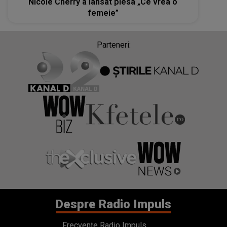
Nicole Cherry a lansat piesa „Ce vrea o
femeie”
Parteneri:
Despre Radio Impuls
Frecvențe Radio Impuls