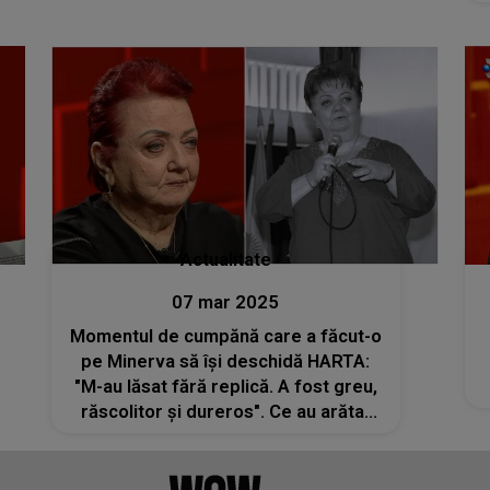
Actualitate
07 mar 2025
Momentul de cumpănă care a făcut-o
pe Minerva să își deschidă HARTA:
"M-au lăsat fără replică. A fost greu,
răscolitor și dureros". Ce au arătat
datele ei astrologice