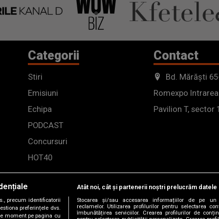
Categorii
Contact
Stiri
Bd. Mărăști 65
Emisiuni
Romexpo Intrarea
Echipa
Pavilion T, sector 
PODCAST
Concursuri
HOT40
dențiale
Atât noi, cât și partenerii noștri prelucrăm datele 
, precum identificatorii
Stocarea și/sau accesarea informațiilor de pe un 
reclamelor. Utilizarea profilurilor pentru selectarea con
estiona preferințele dvs.
îmbunătățirea serviciilor. Crearea profilurilor de conținu
orice moment pe pagina cu