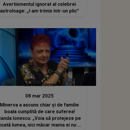
Avertismentul ignorat al celebrei
astroloage: „I-am trimis într-un plic”
Stiri mondene
08 mar 2025
Minerva a ascuns chiar și de familie
boala cumplită de care suferea!
Sanda Ionescu: „Voia să protejeze pe
toată lumea, nici măcar mama ei nu a