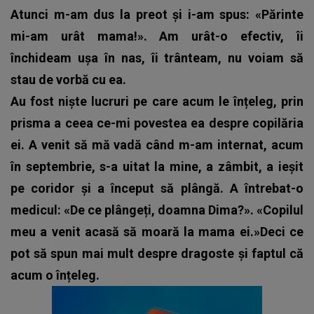
Atunci m-am dus la preot și i-am spus: «Părinte
mi-am urât mama!». Am urât-o efectiv, îi
închideam ușa în nas, îi trânteam, nu voiam să
stau de vorbă cu ea.
Au fost niște lucruri pe care acum le înțeleg, prin
prisma a ceea ce-mi povestea ea despre copilăria
ei. A venit să mă vadă când m-am internat, acum
în septembrie, s-a uitat la mine, a zâmbit, a ieșit
pe coridor și a început să plângă. A întrebat-o
medicul: «De ce plângeți, doamna Dima?». «Copilul
meu a venit acasă să moară la mama ei.»Deci ce
pot să spun mai mult despre dragoste și faptul că
acum o înțeleg.