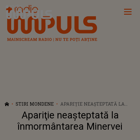
Radio Impuls
STIRI MONDENE
APARIŢIE NEAŞTEPTATĂ LA
ÎNMORMÂNTAREA MINERVEI
Apariţie neaşteptată la
înmormântarea Minervei