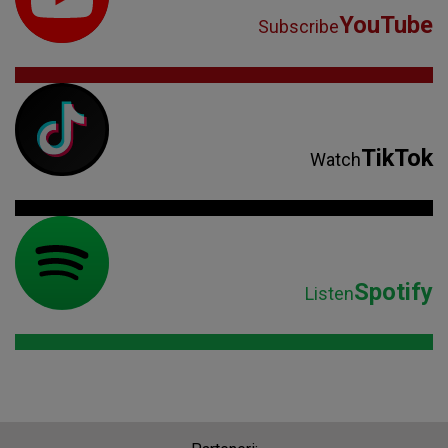
YouTube
Subscribe
TikTok
Watch
Spotify
Listen