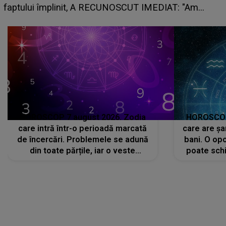
planurile peste cap
 "Am
HOROSCOP 7 august 2026. Zodia
HOROSCOP 
care intră într-o perioadă marcată
care are șa
de încercări. Problemele se adună
bani. O opo
din toate părțile, iar o veste
poate schi
neașteptată îi dă planurile peste
la
cap