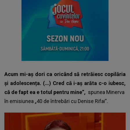
Acum mi-aș dori ca oricând să retrăiesc copilăria
și adolescența. (…) Cred că i-aș arăta c-o iubesc,
că de fapt ea e totul pentru mine”,
spunea
Minerva
în emisiunea „40 de întrebări cu Denise Rifai”.