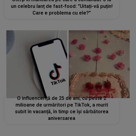
un celebru lanț de fast-food: "Uitați-vă puțin!
Care e problema cu ele?"
O influenceriță de 25 de ani, cu peste 2
milioane de urmăritori pe TikTok, a murit
subit în vacanță, în timp ce își sărbătorea
aniversarea