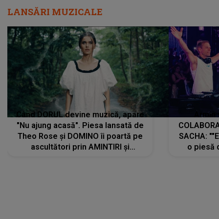
LANSĂRI MUZICALE
Când DORUL devine muzică, apare
Armin 
"Nu ajung acasă". Piesa lansată de
COLABORAR
Theo Rose și DOMINO îi poartă pe
SACHA: ""E
ascultători prin AMINTIRI și
o piesă 
REGĂSIRI, iar drumul emoțiilor
imediat pre
trece prin sufletul publicului:
cu mine șt
"Pentru toți cei care au plecat
păstrăm do
departe ca să le fie mai bine"