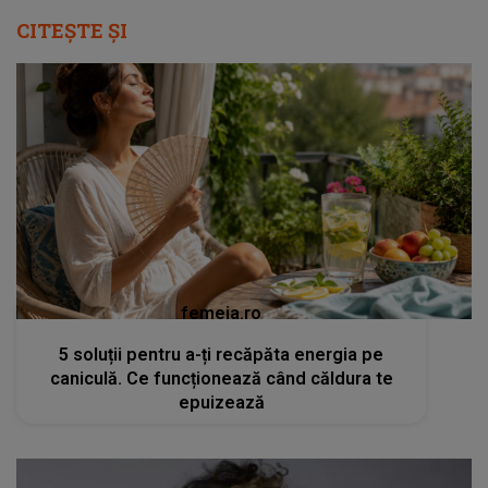
CITEȘTE ȘI
femeia.ro
5 soluții pentru a-ți recăpăta energia pe
caniculă. Ce funcționează când căldura te
epuizează