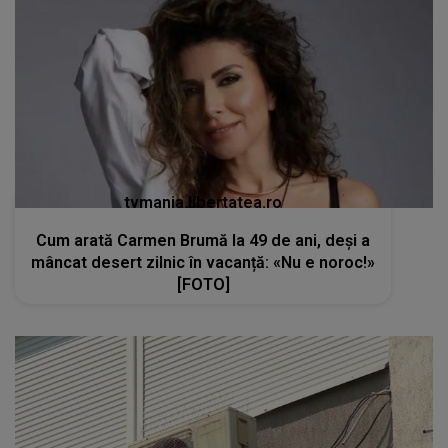
tvmania.libertatea.ro
Cum arată Carmen Brumă la 49 de ani, deși a
mâncat desert zilnic în vacanță: «Nu e noroc!»
[FOTO]