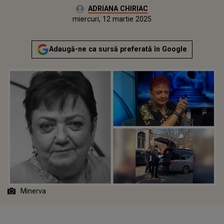
Autor:
ADRIANA CHIRIAC
Publicat:
miercuri, 12 martie 2025
Actualizat:
miercuri, 12 martie 2025
Adaugă-ne ca sursă preferată în Google
Minerva