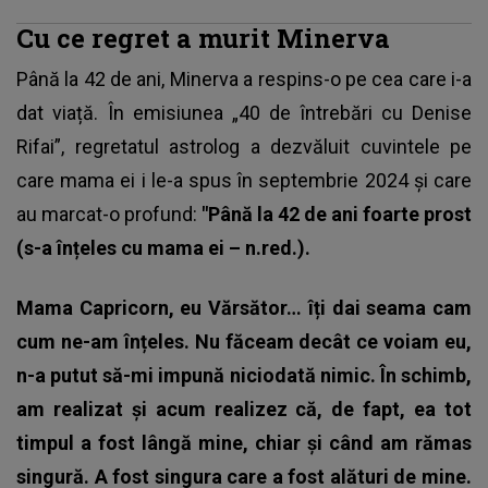
Cu ce regret a murit Minerva
Până la 42 de ani,
Minerva a respins-o pe cea care i-a
dat viață
. În emisiunea „40 de întrebări cu Denise
Rifai”, regretatul astrolog a dezvăluit cuvintele pe
care mama ei i le-a spus în septembrie 2024 și care
au marcat-o profund:
"Până la 42 de ani foarte prost
(s-a înțeles cu mama ei – n.red.).
Mama Capricorn, eu Vărsător… îți dai seama cam
cum ne-am înțeles. Nu făceam decât ce voiam eu,
n-a putut să-mi impună niciodată nimic. În schimb,
am realizat și acum realizez că, de fapt, ea tot
timpul a fost lângă mine, chiar și când am rămas
singură. A fost singura care a fost alături de mine.