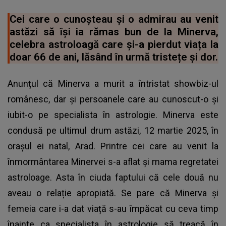
Cei care o cunoșteau și o admirau au venit
astăzi să își ia rămas bun de la Minerva,
celebra astroloagă care și-a pierdut viața la
doar 66 de ani, lăsând în urmă tristețe și dor.
Anunțul că Minerva a murit a întristat showbiz-ul
românesc, dar și persoanele care au cunoscut-o și
iubit-o pe specialista în astrologie. Minerva este
condusă pe ultimul drum astăzi, 12 martie 2025, în
orașul ei natal, Arad. Printre cei care au venit la
înmormântarea Minervei s-a aflat și mama regretatei
astroloage. Asta în ciuda faptului că cele două nu
aveau o relație apropiată. Se pare că Minerva și
femeia care i-a dat viață s-au împăcat cu ceva timp
înainte ca specialista în astrologie să treacă în