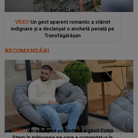
kanald2.ro
VIDEO
Un gest aparent romantic a stârnit
indignare și a declanșat o anchetă penală pe
Transfăgărășan
RECOMANDĂRI
VIDEO
De-a dreptul șocant! Ce a găsit Culiță
Sterp în mâncarea pe care a comandat-o la