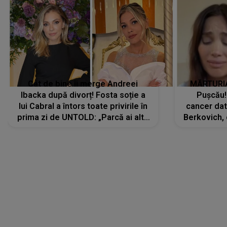
Cât de bine îi merge Andreei
MĂRTURIA
Ibacka după divorț! Fosta soție a
Pușcău!
lui Cabral a întors toate privirile în
cancer dato
prima zi de UNTOLD: „Parcă ai altă
Berkovich, 
strălucire, emani putere,
accident ru
încredere, siguranță...”
Dacă nu 