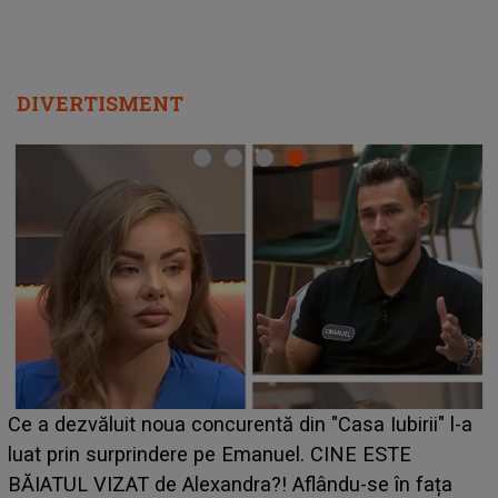
DIVERTISMENT
HOROSCOP de weekend, 8-9 august 2026. Z
irii" l-a
care riscă să rămână fără bani. O decizie luat
E
grabă îi aduce pierderi semnificative și îi dă t
n fața