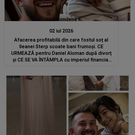
Stiri mondene
02 iul 2026
Afacerea profitabilă din care fostul soț al
Ileanei Sterp scoate bani frumoși. CE
URMEAZĂ pentru Daniel Aloman după divorț
și CE SE VA ÎNTÂMPLA cu imperiul financiar
construit împreună: "Este momentul să..."