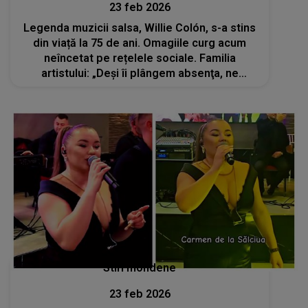
23 feb 2026
Legenda muzicii salsa, Willie Colón, s-a stins
din viață la 75 de ani. Omagiile curg acum
neîncetat pe rețelele sociale. Familia
artistului: „Deşi îi plângem absenţa, ne
bucurăm totodată de darul etern al muzicii
sale și de...”
Stiri mondene
23 feb 2026