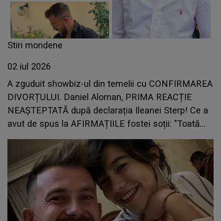
Stiri mondene
02 iul 2026
A zguduit showbiz-ul din temelii cu CONFIRMAREA
DIVORȚULUI. Daniel Aloman, PRIMA REACȚIE
NEAȘTEPTATĂ după declarația Ileanei Sterp! Ce a
avut de spus la AFIRMAȚIILE fostei soții: "Toată
lumea..."