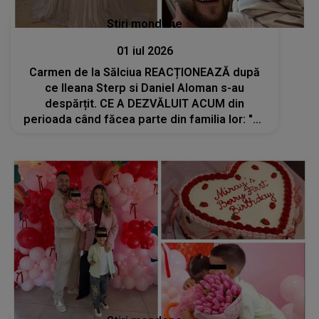
Stiri mondene
01 iul 2026
Carmen de la Sălciua REACȚIONEAZĂ după
ce Ileana Sterp si Daniel Aloman s-au
despărțit. CE A DEZVĂLUIT ACUM din
perioada când făcea parte din familia lor: "Vă
dați seama, este neplăcut, pentru că..."