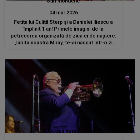
Stiri mondene
04 mar 2026
Fetița lui Culiță Sterp și a Danielei Iliescu a
împlinit 1 an! Primele imagini de la
petrecerea organizată de ziua ei de naștere:
„Iubita noastră Miray, te-ai născut într-o zi
superbă, însorită și ai adus primăvara în
sufletele noastre”
Actualitate