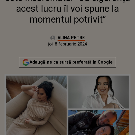
acest lucru îl voi spune la
momentul potrivit”
Autor:
ALINA PETRE
Publicat:
joi, 8 februarie 2024
Actualizat:
joi, 8 februarie 2024
Adaugă-ne ca sursă preferată în Google