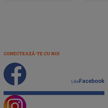
neașteptată îi dă planurile peste
la
cap
CONECTEAZĂ-TE CU NOI
Facebook
Like