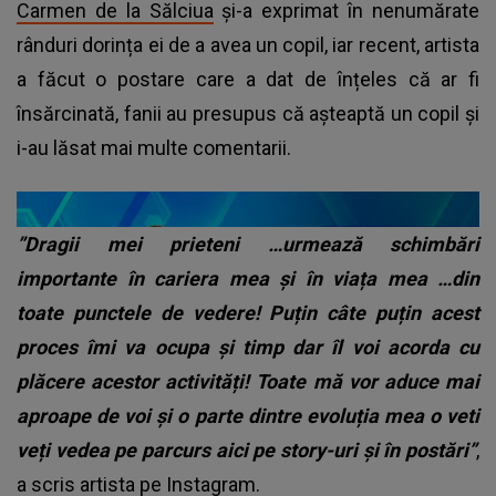
Carmen de la Sălciua
și-a exprimat în nenumărate
rânduri dorința ei de a avea un copil, iar recent, artista
a făcut o postare care a dat de înțeles că ar fi
însărcinată, fanii au presupus că așteaptă un copil și
i-au lăsat mai multe comentarii.
”Dragii mei prieteni …urmează schimbări
importante în cariera mea și în viața mea …din
toate punctele de vedere! Puțin câte puțin acest
proces îmi va ocupa și timp dar îl voi acorda cu
plăcere acestor activități! Toate mă vor aduce mai
aproape de voi și o parte dintre evoluția mea o veti
veți vedea pe parcurs aici pe story-uri și în postări”
,
a scris artista pe Instagram.