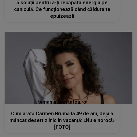
5 soluții pentru a-ți recăpăta energia pe
caniculă. Ce funcționează când căldura te
epuizează
tvmania.libertatea.ro
Cum arată Carmen Brumă la 49 de ani, deși a
mâncat desert zilnic în vacanță: «Nu e noroc!»
[FOTO]