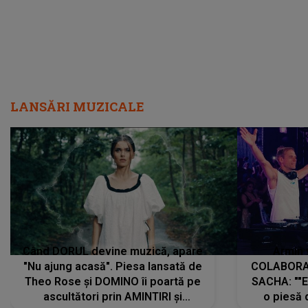
LANSĂRI MUZICALE
Când DORUL devine muzică, apare
Armin 
"Nu ajung acasă". Piesa lansată de
COLABORAR
Theo Rose și DOMINO îi poartă pe
SACHA: ""E
ascultători prin AMINTIRI și
o piesă 