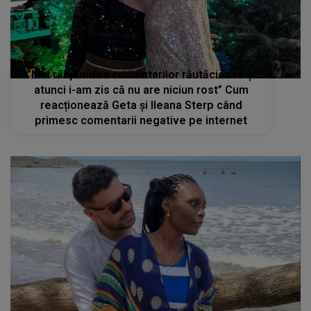
”Mai răspundea comentarilor răutăcioase și
atunci i-am zis că nu are niciun rost” Cum
reacționează Geta și Ileana Sterp când
primesc comentarii negative pe internet