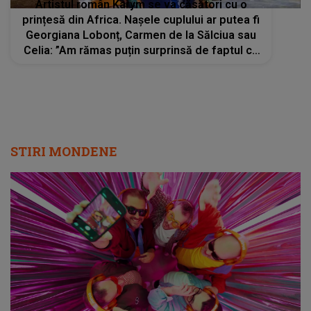
Artistul român Karym se va căsători cu o
prințesă din Africa. Naşele cuplului ar putea fi
Georgiana Lobonț, Carmen de la Sălciua sau
Celia: ”Am rămas puțin surprinsă de faptul că
va fi prinț”
STIRI MONDENE