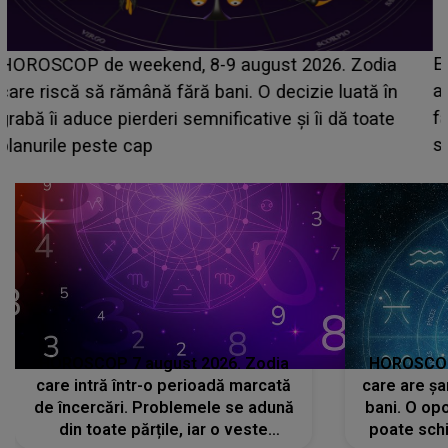
Emanuel a ținut ACEST DETALIU ASCUNS până
acum! În fața Alexandrei, concurentul din Casa Iubirii
face o MĂRTURISIRE NEAȘTEPTATĂ despre mama
sa: "I-am spus și ei în față, eu nu te iubesc pentru
că..."
HOROSCOP 7 august 2026. Zodia
HOROSCOP 
care intră într-o perioadă marcată
care are șa
de încercări. Problemele se adună
bani. O opo
din toate părțile, iar o veste
poate schi