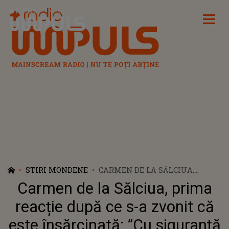
Radio Impuls
STIRI MONDENE
CARMEN DE LA SĂLCIUA,
PRIMA REACȚIE DUPĂ CE S-A
Carmen de la Sălciua, prima
ZVONIT CĂ ESTE ÎNSĂRCINATĂ:
”CU SIGURANȚĂ ACEST LUCRU
reacție după ce s-a zvonit că
ÎL VOI SPUNE LA MOMENTUL
este însărcinată: ”Cu siguranță
POTRIVIT”