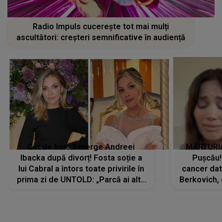
Radio Impuls cucerește tot mai mulți
ascultători: creșteri semnificative în audiență
Cât de bine îi merge Andreei
MĂRTURIA
Ibacka după divorț! Fosta soție a
Pușcău!
lui Cabral a întors toate privirile în
cancer dato
prima zi de UNTOLD: „Parcă ai altă
Berkovich, 
strălucire, emani putere,
accident ru
încredere, siguranță...”
Dacă nu 