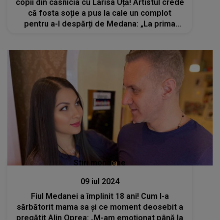
copii din căsnicia cu Larisa Uță! Artistul crede
că fosta soție a pus la cale un complot
pentru a-l despărți de Medana: „La prima
vedere, părea un gest frumos. Dar ceva nu
se potrivea”
Stiri mondene
09 iul 2024
Fiul Medanei a împlinit 18 ani! Cum l-a
sărbătorit mama sa și ce moment deosebit a
pregătit Alin Oprea: „M-am emoționat până la