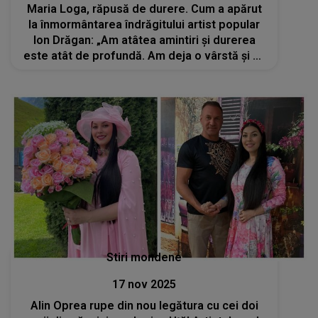
Maria Loga, răpusă de durere. Cum a apărut
la înmormântarea îndrăgitului artist popular
Ion Drăgan: „Am atâtea amintiri și durerea
este atât de profundă. Am deja o vârstă și nu
m-aș fi așteptat să îl conduc eu pe el și nu el
pe mine”
Stiri mondene
17 nov 2025
Alin Oprea rupe din nou legătura cu cei doi