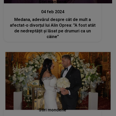
Stiri mondene
04 feb 2024
Medana, adevărul despre cât de mult a
afectat-o divorțul lui Alin Oprea: "A fost atât
de nedreptățit și lăsat pe drumuri ca un
câine"
Stiri mondene