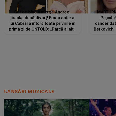
Cât de bine îi merge Andreei
MĂRTURIA
Ibacka după divorț! Fosta soție a
Pușcău!
lui Cabral a întors toate privirile în
cancer dato
prima zi de UNTOLD: „Parcă ai altă
Berkovich, 
strălucire, emani putere,
accident ru
încredere, siguranță...”
Dacă nu 
LANSĂRI MUZICALE