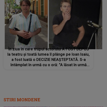
În ziua în care trupul actorului A FOST DEPUS
la teatru și toată lumea îl plânge pe Ioan Isaiu,
a fost luată o DECIZIE NEAȘTEPTATĂ. S-a
întâmplat în urmă cu o oră: "A lăsat în urmă
o..."
STIRI MONDENE