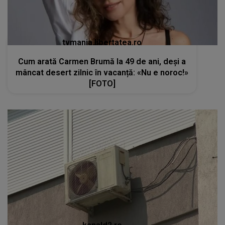
tvmania.libertatea.ro
Cum arată Carmen Brumă la 49 de ani, deși a
mâncat desert zilnic în vacanță: «Nu e noroc!»
[FOTO]