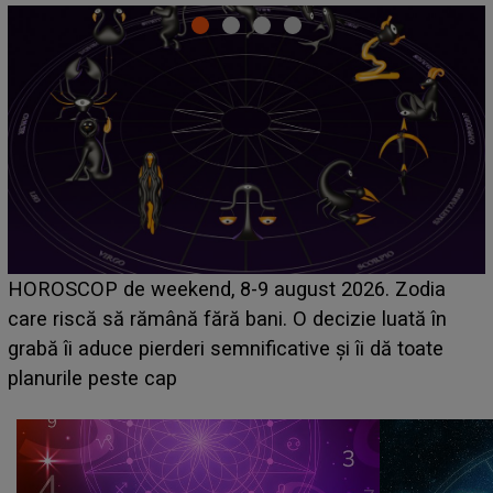
Emanuel a ținut ACEST DETALIU ASCUNS până
acum! În fața Alexandrei, concurentul din Casa Iubirii
face o MĂRTURISIRE NEAȘTEPTATĂ despre mama
sa: "I-am spus și ei în față, eu nu te iubesc pentru
că..."