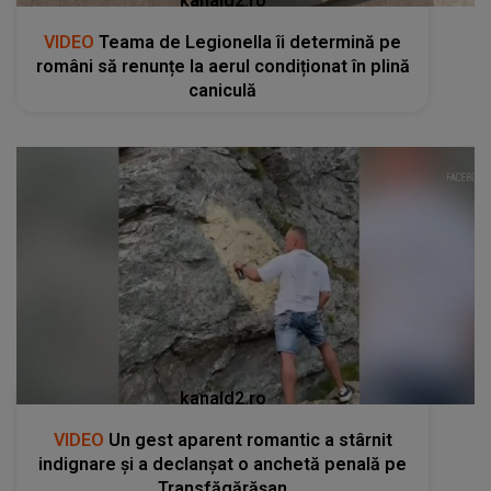
kanald2.ro
VIDEO
Teama de Legionella îi determină pe
români să renunțe la aerul condiționat în plină
caniculă
kanald2.ro
VIDEO
Un gest aparent romantic a stârnit
indignare și a declanșat o anchetă penală pe
Transfăgărășan