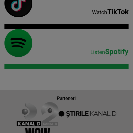
TikTok
Watch
Spotify
Listen
Parteneri: