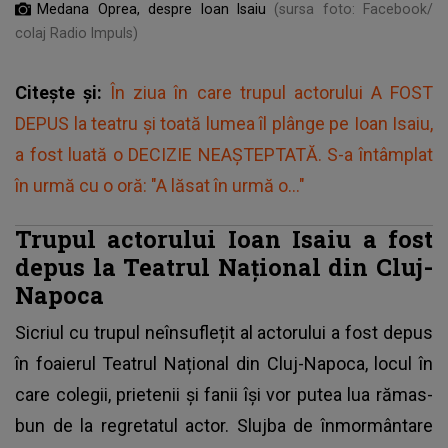
Medana Oprea, despre Ioan Isaiu
(sursa foto: Facebook/
colaj Radio Impuls)
Citește și:
În ziua în care trupul actorului A FOST
DEPUS la teatru și toată lumea îl plânge pe Ioan Isaiu,
a fost luată o DECIZIE NEAȘTEPTATĂ. S-a întâmplat
în urmă cu o oră: "A lăsat în urmă o..."
Trupul actorului Ioan Isaiu a fost
depus la Teatrul Național din Cluj-
Napoca
Sicriul cu trupul neînsuflețit al actorului a fost depus
în foaierul Teatrul Național din Cluj-Napoca, locul în
care colegii, prietenii și fanii își vor putea lua rămas-
bun de la regretatul actor. Slujba de înmormântare