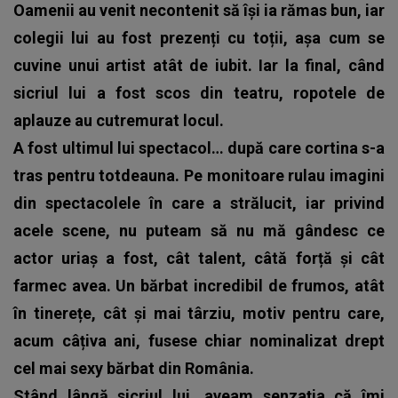
Oamenii au venit necontenit să își ia rămas bun, iar
colegii lui au fost prezenți cu toții, așa cum se
cuvine unui artist atât de iubit. Iar la final, când
sicriul lui a fost scos din teatru, ropotele de
aplauze au cutremurat locul.
A fost ultimul lui spectacol… după care cortina s-a
tras pentru totdeauna. Pe monitoare rulau imagini
din spectacolele în care a strălucit, iar privind
acele scene, nu puteam să nu mă gândesc ce
actor uriaș a fost, cât talent, câtă forță și cât
farmec avea. Un bărbat incredibil de frumos, atât
în tinerețe, cât și mai târziu, motiv pentru care,
acum câțiva ani, fusese chiar nominalizat drept
cel mai sexy bărbat din România.
Stând lângă sicriul lui, aveam senzația că îmi