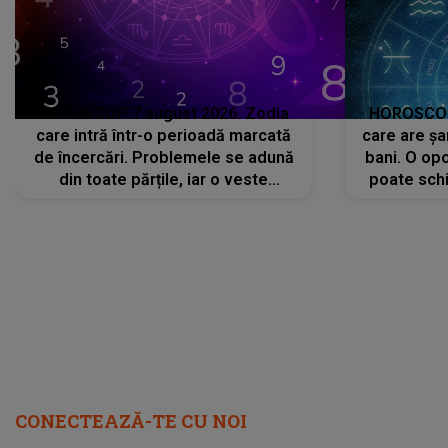
HOROSCOP 7 august 2026. Zodia
HOROSCOP 
care intră într-o perioadă marcată
care are șa
de încercări. Problemele se adună
bani. O opo
din toate părțile, iar o veste
poate schi
neașteptată îi dă planurile peste
la
cap
CONECTEAZĂ-TE CU NOI