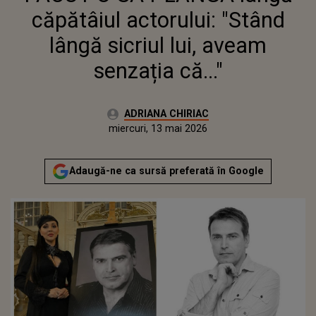
căpătâiul actorului: "Stând
lângă sicriul lui, aveam
senzația că..."
Autor:
ADRIANA CHIRIAC
Publicat:
miercuri, 13 mai 2026
Actualizat:
miercuri, 13 mai 2026
Adaugă-ne ca sursă preferată în Google