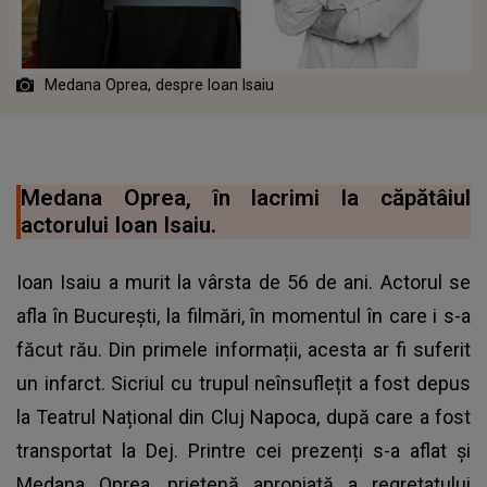
Medana Oprea, despre Ioan Isaiu
Medana Oprea, în lacrimi la căpătâiul
actorului Ioan Isaiu.
Ioan Isaiu a murit la vârsta de 56 de ani. Actorul se
afla în București, la filmări, în momentul în care i s-a
făcut rău. Din primele informații, acesta ar fi suferit
un infarct. Sicriul cu trupul neînsuflețit a fost depus
la Teatrul Național din Cluj Napoca, după care a fost
transportat la Dej. Printre cei prezenți s-a aflat și
Medana Oprea, prietenă apropiată a regretatului