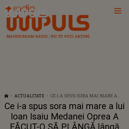
Radio Impuls
ACTUALITATE
CE I-A SPUS SORA MAI MARE A
LUI IOAN ISAIU MEDANEI OPREA
Ce i-a spus sora mai mare a lui
A FĂCUT-O SĂ PLÂNGĂ LÂNGĂ
CĂPĂTÂIUL ACTORULUI: "STÂND
Ioan Isaiu Medanei Oprea A
LÂNGĂ SICRIUL LUI, AVEAM
FĂCUT-O SĂ PLÂNGĂ lângă
SENZAȚIA CĂ..."