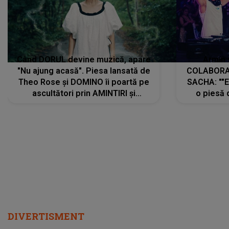
Când DORUL devine muzică, apare
Armin 
"Nu ajung acasă". Piesa lansată de
COLABORAR
Theo Rose și DOMINO îi poartă pe
SACHA: ""E
ascultători prin AMINTIRI și
o piesă 
REGĂSIRI, iar drumul emoțiilor
imediat pre
trece prin sufletul publicului:
cu mine șt
"Pentru toți cei care au plecat
păstrăm do
departe ca să le fie mai bine"
DIVERTISMENT