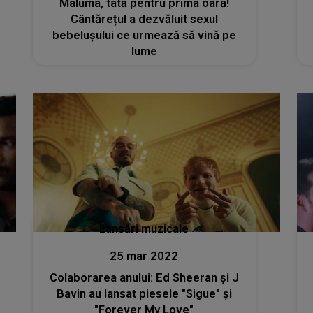
Maluma, tată pentru prima oară!
Cântărețul a dezvăluit sexul
bebelușului ce urmează să vină pe
lume
Lansări muzicale
25 mar 2022
Colaborarea anului: Ed Sheeran și J
Bavin au lansat piesele "Sigue" și
"Forever My Love"