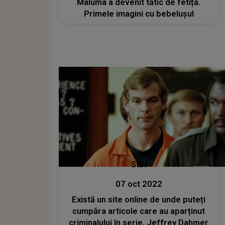
Maluma a devenit tătic de fetiță.
Primele imagini cu bebelușul
Stiri
07 oct 2022
Există un site online de unde puteți
cumpăra articole care au aparținut
criminalului în serie, Jeffrey Dahmer