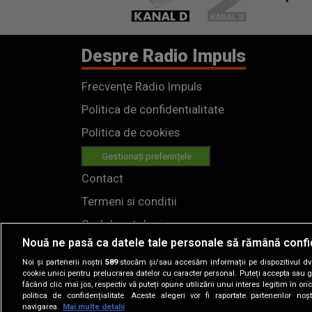
Despre Radio Impuls
Frecvențe Radio Impuls
Politica de confidentialitate
Politica de cookies
Gestionați preferințele
Contact
Termeni si conditii
Cod deontologic
Nouă ne pasă ca datele tale personale să rămână confi
Regulamente
Noi și partenerii noștri
589
stocăm și/sau accesăm informații pe dispozitivul dvs.
cookie unici pentru prelucrarea datelor cu caracter personal. Puteți accepta sau g
făcând clic mai jos, respectiv vă puteți opune utilizării unui interes legitim în 
politica de confidențialitate. Aceste alegeri vor fi raportate partenerilor no
navigarea.
Mai multe detalii