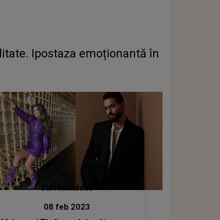
alitate. Ipostaza emoționantă în
Stiri mondene
08 feb 2023