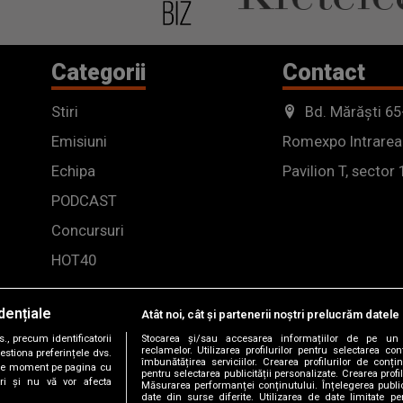
Categorii
Contact
Stiri
Bd. Mărăști 65
Emisiuni
Romexpo Intrarea
Echipa
Pavilion T, sector 
PODCAST
Concursuri
HOT40
dențiale
Atât noi, cât și partenerii noștri prelucrăm datele 
, precum identificatorii
Stocarea și/sau accesarea informațiilor de pe un 
reclamelor. Utilizarea profilurilor pentru selectarea con
estiona preferințele dvs.
îmbunătățirea serviciilor. Crearea profilurilor de conținu
orice moment pe pagina cu
pentru selectarea publicității personalizate. Crearea profil
ștri și nu vă vor afecta
Măsurarea performanței conținutului. Înțelegerea public
date din surse diferite. Utilizarea de date limitate pen