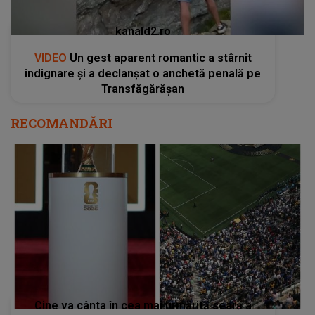
kanald2.ro
VIDEO
Un gest aparent romantic a stârnit
indignare și a declanșat o anchetă penală pe
Transfăgărășan
RECOMANDĂRI
Cine va cânta în cea mai urmărită seară a