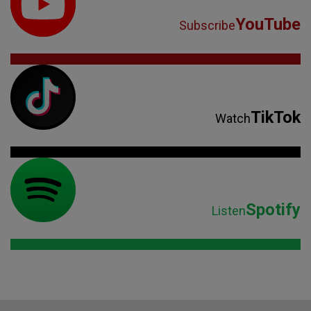
YouTube
Subscribe
TikTok
Watch
Spotify
Listen