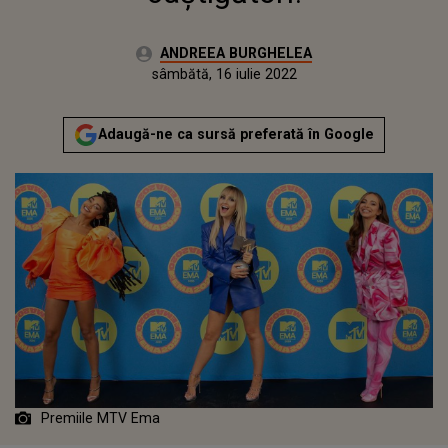
Autor:
ANDREEA BURGHELEA
Publicat:
luni, 9 noiembrie 2020
Actualizat:
sâmbătă, 16 iulie 2022
Adaugă-ne ca sursă preferată în Google
Premiile MTV Ema