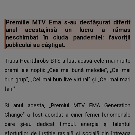
Premiile MTV Ema s-au desfășurat diferit
anul acesta,însă un lucru a rămas
neschimbat în ciuda pandemiei: favoriții
publicului au câștigat.
Trupa Heartthrobs BTS a luat acasă cele mai multe
premii ale nopții: „Cea mai bună melodie”, „Cel mai
bun grup”, „Cel mai bun live virtual” și „Cei mai mari
fani”.
Și anul acesta, „Premiul MTV EMA Generation
Change” a fost acordat a cinci femei fenomenale
care și-au dedicat timpul, energia și talentul
eforturilor de justiție rasială și socială din întreaga