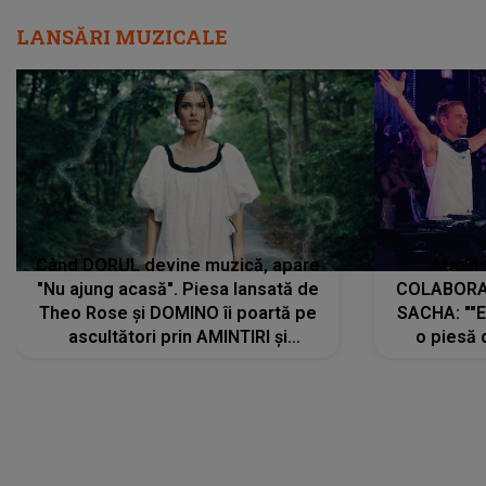
LANSĂRI MUZICALE
Când DORUL devine muzică, apare
Armin 
"Nu ajung acasă". Piesa lansată de
COLABORAR
Theo Rose și DOMINO îi poartă pe
SACHA: ""E
ascultători prin AMINTIRI și
o piesă 
REGĂSIRI, iar drumul emoțiilor
imediat pre
trece prin sufletul publicului:
cu mine șt
"Pentru toți cei care au plecat
păstrăm do
departe ca să le fie mai bine"