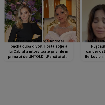
Cât de bine îi merge Andreei
MĂRTURIA
Ibacka după divorț! Fosta soție a
Pușcău!
lui Cabral a întors toate privirile în
cancer dato
prima zi de UNTOLD: „Parcă ai altă
Berkovich, 
strălucire, emani putere,
accident ru
încredere, siguranță...”
Dacă nu 