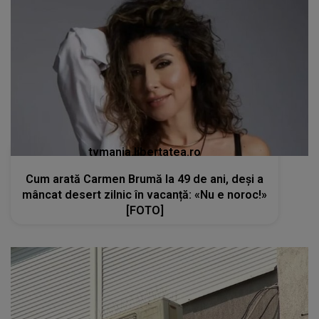
tvmania.libertatea.ro
Cum arată Carmen Brumă la 49 de ani, deși a
mâncat desert zilnic în vacanță: «Nu e noroc!»
[FOTO]