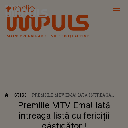
Radio Impuls
STIRI
PREMIILE MTV EMA! IATĂ ÎNTREAGA
LISTĂ CU FERICIȚII CÂȘTIGĂTORI!
Premiile MTV Ema! Iată
întreaga listă cu fericiții
câștigători!