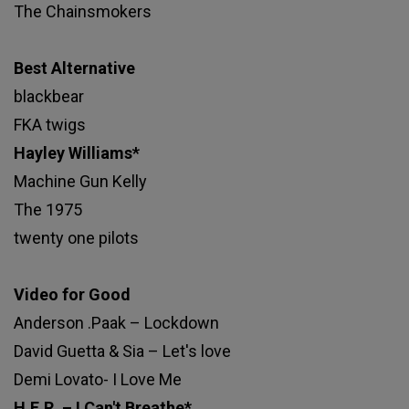
The Chainsmokers
Best Alternative
blackbear
FKA twigs
Hayley Williams*
Machine Gun Kelly
The 1975
twenty one pilots
Video for Good
Anderson .Paak – Lockdown
David Guetta & Sia – Let's love
Demi Lovato- I Love Me
H.E.R. – I Can't Breathe*