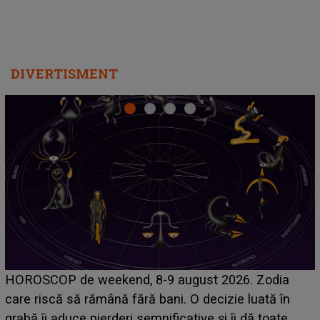
DIVERTISMENT
Emanuel a ținut ACEST DETALIU ASCUNS până
acum! În fața Alexandrei, concurentul din Casa Iubirii
face o MĂRTURISIRE NEAȘTEPTATĂ despre mama