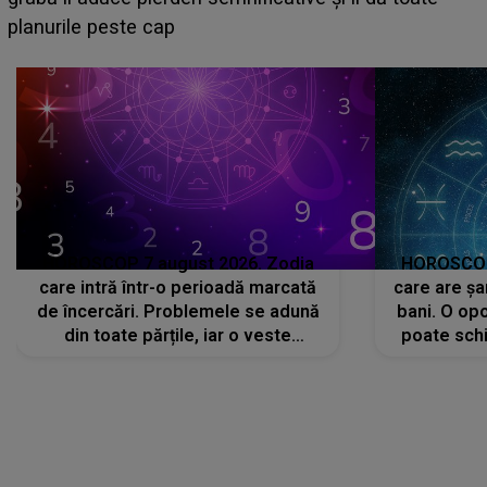
sa: "I-am spus și ei în față, eu nu te iubesc pentru
că..."
HOROSCOP 7 august 2026. Zodia
HOROSCOP 
care intră într-o perioadă marcată
care are șa
de încercări. Problemele se adună
bani. O opo
din toate părțile, iar o veste
poate schi
neașteptată îi dă planurile peste
la
cap