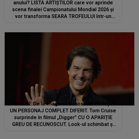
anului? LISTA ARTIȘTILOR care vor aprinde
scena finalei Campionatului Mondial 2026 și
vor transforma SEARA TROFEULUI într-un
show de neuitat: "Ceremonia de închidere va
încheia..."
TRAILER: De la imaginea cunoscută de toţi la
UN PERSONAJ COMPLET DIFERIT. Tom Cruise
surprinde în filmul „Digger” CU O APARIȚIE
GREU DE RECUNOSCUT. Look-ul schimbat şi
detaliile personajului au făcut ca mulţi fani să
privească de două ori imaginile