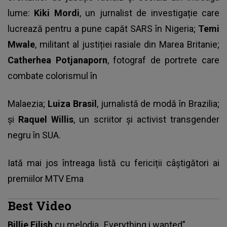
lume:
Kiki Mordi
, un jurnalist de investigație care
lucrează pentru a pune capăt SARS în Nigeria;
Temi
Mwale
, militant al justiției rasiale din Marea Britanie;
Catherhea Potjanaporn
, fotograf de portrete care
combate colorismul în
Malaezia;
Luiza Brasil
, jurnalistă de modă în Brazilia;
și
Raquel Willis
, un scriitor și activist transgender
negru în SUA.
Iată mai jos întreaga listă cu fericiții câștigători ai
premiilor MTV Ema
Best Video
Billie Eilish
cu melodia „Everything i wanted”