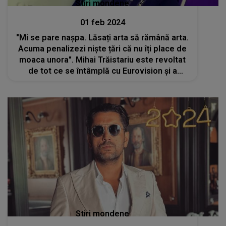
Stiri mondene
01 feb 2024
"Mi se pare nașpa. Lăsați arta să rămână arta.
Acuma penalizezi niște țări că nu îți place de
moaca unora". Mihai Trăistariu este revoltat
de tot ce se întâmplă cu Eurovision și a
"explodat"
Stiri mondene