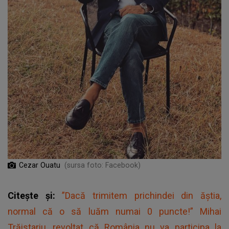
Cezar Ouatu
(sursa foto: Facebook)
Citește și:
”Dacă trimitem prichindei din ăștia,
normal că o să luăm numai 0 puncte!” Mihai
Trăistariu, revoltat că România nu va participa la