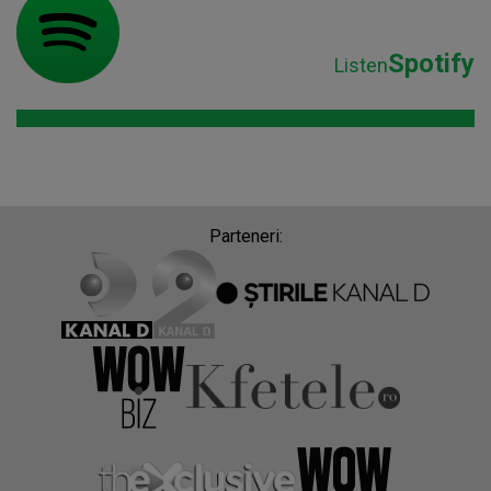
Spotify
Listen
Parteneri: