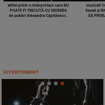
De această dată, "Dilaila" se simte
COLABORAR
altfel printr-o interpretare care NU
muzical! C
POATE FI TRECUTĂ CU VEDEREA
Savali și Ri
de public! Alexandra Căpitănescu
SĂ PRIV
a lansat VERSIUNEA LIVE a piesei
DIVERTISMENT