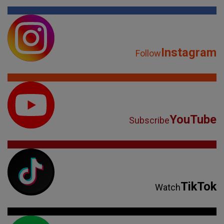
Instagram
Follow
YouTube
Subscribe
TikTok
Watch