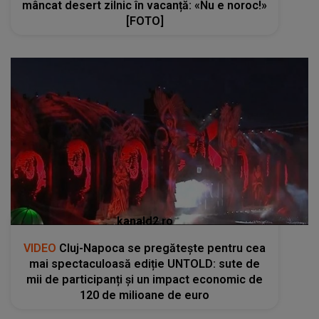
mâncat desert zilnic în vacanță: «Nu e noroc!»
[FOTO]
kanald2.ro
VIDEO
Cluj-Napoca se pregătește pentru cea
mai spectaculoasă ediție UNTOLD: sute de
mii de participanți și un impact economic de
120 de milioane de euro