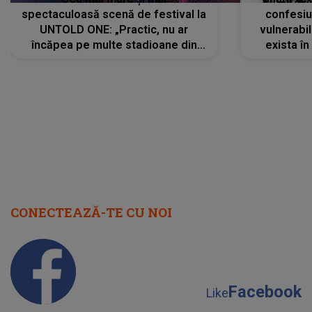
spectaculoasă scenă de festival la
confesiu
UNTOLD ONE: „Practic, nu ar
vulnerabil
încăpea pe multe stadioane din
exista în
lume”. Evenimentul începe joi, 6
august 2026
CONECTEAZĂ-TE CU NOI
Facebook
Like