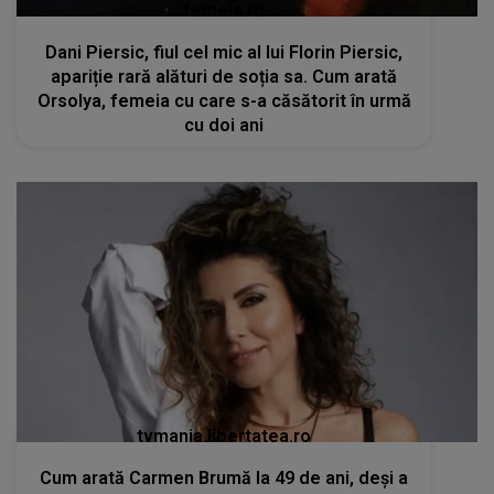
femeia.ro
Dani Piersic, fiul cel mic al lui Florin Piersic,
apariție rară alături de soția sa. Cum arată
Orsolya, femeia cu care s-a căsătorit în urmă
cu doi ani
tvmania.libertatea.ro
Cum arată Carmen Brumă la 49 de ani, deși a