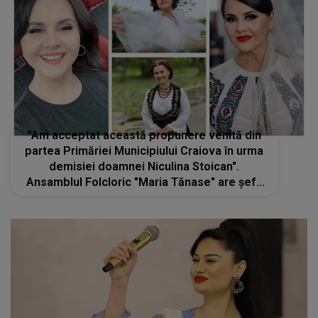
"Am acceptat această propunere venită din
partea Primăriei Municipiului Craiova în urma
demisiei doamnei Niculina Stoican".
Ansamblul Folcloric "Maria Tănase" are șefă
nouă. Cine este artista care a înlocuit-o pe
Niculina Stoican