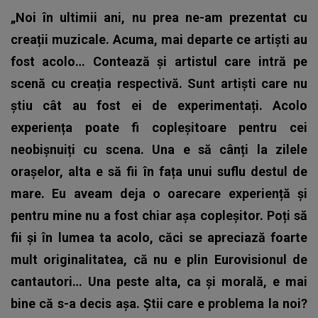
„Noi în ultimii ani, nu prea ne-am prezentat cu
creații muzicale. Acuma, mai departe ce artiști au
fost acolo… Contează și artistul care intră pe
scenă cu creația respectivă. Sunt artiști care nu
știu cât au fost ei de experimentați. Acolo
experiența poate fi copleșitoare pentru cei
neobișnuiți cu scena. Una e să cânți la zilele
orașelor, alta e să fii în fața unui suflu destul de
mare. Eu aveam deja o oarecare experiență și
pentru mine nu a fost chiar așa copleșitor.
Poți să
fii și în lumea ta acolo, căci se apreciază foarte
mult originalitatea, că nu e plin Eurovisionul de
cantautori… Una peste alta, ca și morală, e mai
bine că s-a decis așa.
Știi care e problema la noi?