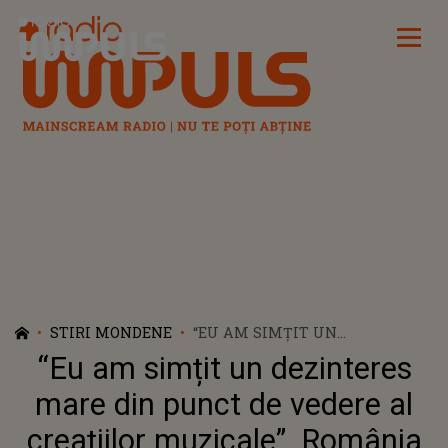
Radio Impuls
STIRI MONDENE
“EU AM SIMȚIT UN
DEZINTERES MARE DIN PUNCT
“Eu am simțit un dezinteres
DE VEDERE AL CREAȚIILOR
MUZICALE”. ROMÂNIA NU VA
mare din punct de vedere al
PARTICIPA LA EUROVISION 2024.
creațiilor muzicale”. România
CUM COMENTEAZĂ CEZAR