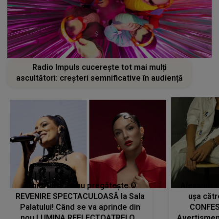
Radio Impuls cucerește tot mai mulți
ascultători: creșteri semnificative în audiență
Tania Turtureanu pregătește O
Alexandra
REVENIRE SPECTACULOASĂ la Sala
ușa cătr
Palatului! Când se va aprinde din
CONFES
nou LUMINA REFLECTOATRELOR
Avertismentu