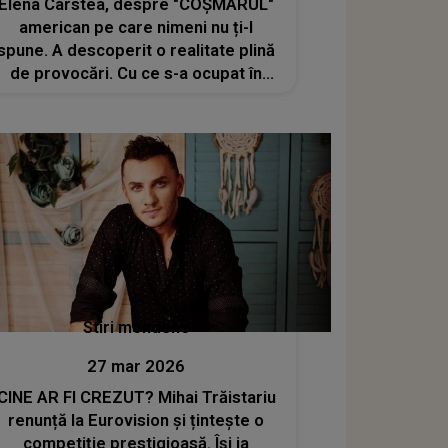
Elena Cârstea, despre "COȘMARUL"
american pe care nimeni nu ți-l
spune. A descoperit o realitate plină
de provocări. Cu ce s-a ocupat în
SUA și ce OBSTACOLE a întâmpinat:
"Mi-a fost foarte greu, a fost
îngrozitor. M-am găsit într-un loc
unde..."
Stiri mondene
27 mar 2026
CINE AR FI CREZUT? Mihai Trăistariu
renunță la Eurovision și țintește o
competiție prestigioasă. Își ia