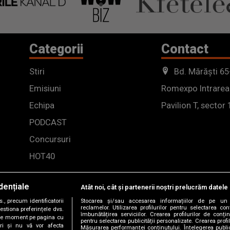
Categorii
Contact
Stiri
Bd. Mărăști 65
Emisiuni
Romexpo Intrarea
Echipa
Pavilion T, sector 
PODCAST
Concursuri
HOT40
dențiale
Atât noi, cât și partenerii noștri prelucrăm datele 
, precum identificatorii
Stocarea și/sau accesarea informațiilor de pe un 
reclamelor. Utilizarea profilurilor pentru selectarea con
estiona preferințele dvs.
îmbunătățirea serviciilor. Crearea profilurilor de conținu
orice moment pe pagina cu
pentru selectarea publicității personalizate. Crearea profil
ștri și nu vă vor afecta
Măsurarea performanței conținutului. Înțelegerea public