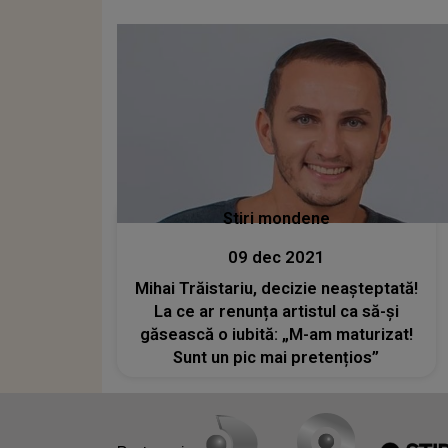
neimaginat: "A intrat în..."
Stiri mondene
09 dec 2021
Mihai Trăistariu, decizie neașteptată!
La ce ar renunța artistul ca să-și
găsească o iubită: „M-am maturizat!
Sunt un pic mai pretențios”