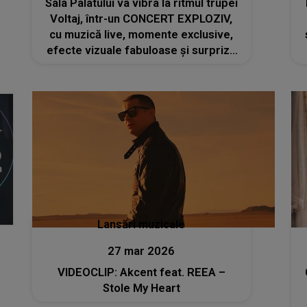
Sala Palatului va vibra la ritmul trupei
Voltaj, într-un CONCERT EXPLOZIV,
cu muzică live, momente exclusive,
efecte vizuale fabuloase și surprize
pentru fanii dedicați: "E o energie
aparte, o conexiune specială. Și ca
de obicei, vom avea și..."
Lansări muzicale
27 mar 2026
VIDEOCLIP: Akcent feat. REEA –
Stole My Heart