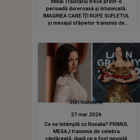
Mihai Trăistariu trece printr-o
perioadă dureroasă și întunecată.
IMAGINEA CARE ÎȚI RUPE SUFLETUL
și mesajul sfâșietor transmis de
artist chiar de la cimitir: "S-a stins din
viață. Era deja în..."
Stiri mondene
27 mar 2026
Ce se întâmplă cu Rosalia? PRIMUL
MESAJ transmis de celebra
cântăreață, după ce a fost nevoită