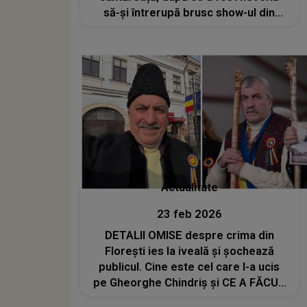
să-și întrerupă brusc show-ul din
Milano din cauza unei intoxicații
alimentare grave: „Vă mulțumesc
pentru toată dragostea și
înțelegerea”
Actualitate
23 feb 2026
DETALII OMISE despre crima din
Floreşti ies la iveală și șochează
publicul. Cine este cel care l-a ucis
pe Gheorghe Chindriș și CE A FĂCUT
IMEDIAT DUPĂ TRAGEDIE e de