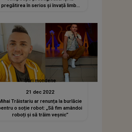
pregătirea în serios și învață limba
țării gazdă pentru a cuceri juriul și
publicul: "Dacă prind acolo, nimic nu
mă va opri să mă mut în..."
Stiri mondene
21 dec 2022
Mihai Trăistariu ar renunța la burlăcie
pentru o soție robot: „Să fim amândoi
roboți și să trăim veșnic”