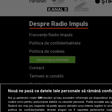
Parteneri:
Despre Radio Impuls
Frecvențe Radio Impuls
Politica de confidentialitate
Politica de cookies
Gestionați preferințele
Contact
Termeni si conditii
Cod deontologic
Nouă ne pasă ca datele tale personale să rămână confi
Regulamente
Noi și partenerii noștri
589
stocăm și/sau accesăm informații pe dispozitivul dvs.
cookie unici pentru prelucrarea datelor cu caracter personal. Puteți accepta sau g
făcând clic mai jos, respectiv vă puteți opune utilizării unui interes legitim în 
politica de confidențialitate. Aceste alegeri vor fi raportate partenerilor no