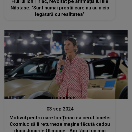
Fiul lui Ion Țiriac, revoltat pe afirmația lui Ilie
Năstase: "Sunt numai prostii care nu au nicio
legătură cu realitatea"
Stiri mondene
03 sep 2024
Motivul pentru care Ion Țiriac i-a cerut Ionelei
Cozmiuc să îi returneze mașina făcută cadou
după Jocurile Olimpice: „Am făcut un mic