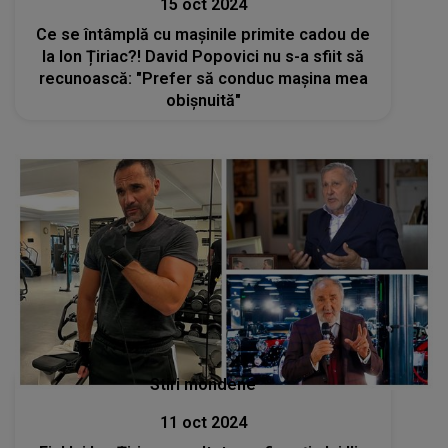
15 oct 2024
Ce se întâmplă cu mașinile primite cadou de
la Ion Țiriac?! David Popovici nu s-a sfiit să
recunoască: "Prefer să conduc maşina mea
obişnuită"
Stiri mondene
11 oct 2024