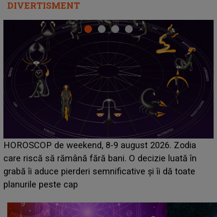
DIVERTISMENT
Emanuel a ținut ACEST DETALIU ASCUNS până
acum! În fața Alexandrei, concurentul din Casa Iubirii
face o MĂRTURISIRE NEAȘTEPTATĂ despre mama
sa: "I-am spus și ei în față, eu nu te iubesc pentru
că..."