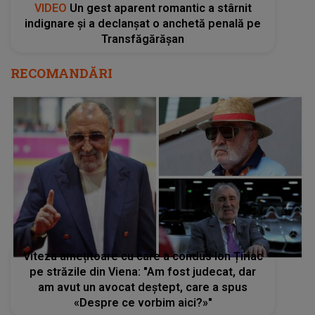
VIDEO
Un gest aparent romantic a stârnit
indignare și a declanșat o anchetă penală pe
Transfăgărășan
RECOMANDĂRI
Viteza amețitoare cu care a condus Ion Țiriac
pe străzile din Viena: "Am fost judecat, dar
am avut un avocat deştept, care a spus
«Despre ce vorbim aici?»"