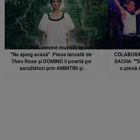
Când DORUL devine muzică, apare
Armin 
"Nu ajung acasă". Piesa lansată de
COLABORAR
Theo Rose și DOMINO îi poartă pe
SACHA: ""E
ascultători prin AMINTIRI și
o piesă 
REGĂSIRI, iar drumul emoțiilor
imediat pre
trece prin sufletul publicului:
cu mine șt
"Pentru toți cei care au plecat
păstrăm do
departe ca să le fie mai bine"