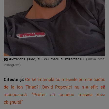
Alexandru Țiriac, fiul cel mare al miliardarului
(sursa foto:
Instagram)
Citește și:
Ce se întâmplă cu mașinile primite cadou
de la Ion Țiriac?! David Popovici nu s-a sfiit să
recunoască: "Prefer să conduc maşina mea
obişnuită"