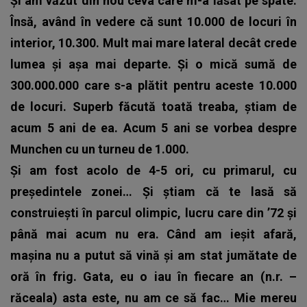
Și am văzut din nou ceva care m-a lăsat pe spate.
Însă, având în vedere că sunt 10.000 de locuri în
interior, 10.300. Mult mai mare lateral decât crede
lumea și așa mai departe. Și o mică sumă de
300.000.000 care s-a plătit pentru aceste 10.000
de locuri. Superb făcută toată treaba, știam de
acum 5 ani de ea. Acum 5 ani se vorbea despre
Munchen cu un turneu de 1.000.
Și am fost acolo de 4-5 ori, cu primarul, cu
președintele zonei… Și știam că te lasă să
construiești în parcul olimpic, lucru care din ’72 și
până mai acum nu era. Când am ieșit afară,
mașina nu a putut să vină și am stat jumătate de
oră în frig. Gata, eu o iau în fiecare an (n.r. –
răceala) asta este, nu am ce să fac… Mie mereu