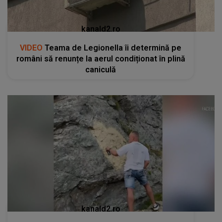
kanald2.ro
VIDEO
Teama de Legionella îi determină pe
români să renunțe la aerul condiționat în plină
caniculă
kanald2.ro