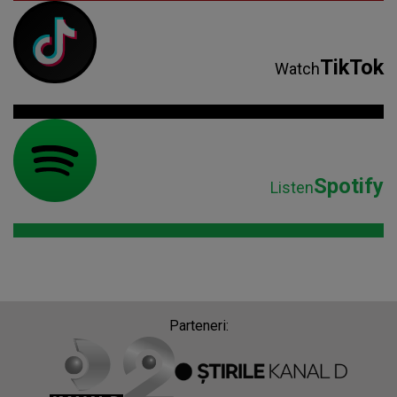
TikTok
Watch
Spotify
Listen
Parteneri: