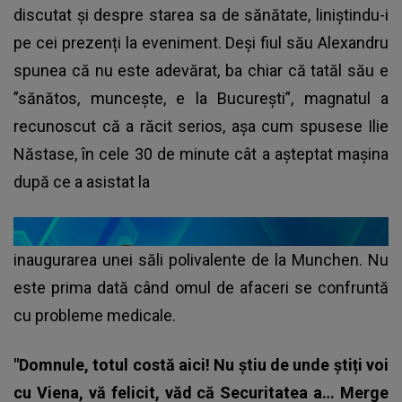
discutat și despre starea sa de sănătate, liniștindu-i
pe cei prezenți la eveniment. Deși fiul său Alexandru
spunea că nu este adevărat, ba chiar că tatăl său e
”sănătos, muncește, e la București”, magnatul a
recunoscut că a răcit serios, așa cum spusese Ilie
Năstase, în cele 30 de minute cât a așteptat mașina
după ce a asistat la
inaugurarea unei săli polivalente de la Munchen. Nu
este prima dată când omul de afaceri se confruntă
cu probleme medicale.
"Domnule, totul costă aici! Nu știu de unde știți voi
cu Viena, vă felicit, văd că Securitatea a… Merge