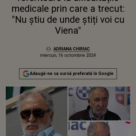
medicale prin care a trecut:
"Nu știu de unde știți voi cu
Viena"
Autor:
ADRIANA CHIRIAC
Publicat:
marți, 15 octombrie 2024
Actualizat:
miercuri, 16 octombrie 2024
Adaugă-ne ca sursă preferată în Google