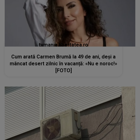
tvmania.libertatea.ro
Cum arată Carmen Brumă la 49 de ani, deși a
mâncat desert zilnic în vacanță: «Nu e noroc!»
[FOTO]