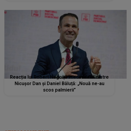
Reacția lui Robert Negoiță în scandalul dintre
Nicușor Dan și Daniel Băluță: „Nouă ne-au
scos palmierii”