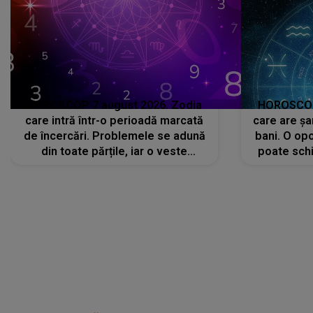
HOROSCOP 7 august 2026. Zodia
HOROSCOP 
care intră într-o perioadă marcată
care are șa
de încercări. Problemele se adună
bani. O opo
din toate părțile, iar o veste
poate schi
neașteptată îi dă planurile peste
la
cap