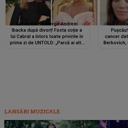
Cât de bine îi merge Andreei
MĂRTURIA
Ibacka după divorț! Fosta soție a
Pușcău!
lui Cabral a întors toate privirile în
cancer dato
prima zi de UNTOLD: „Parcă ai altă
Berkovich, 
strălucire, emani putere,
accident ru
încredere, siguranță...”
Dacă nu 
LANSĂRI MUZICALE