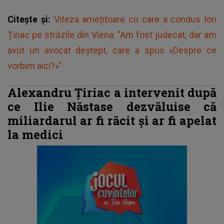
Citește și:
Viteza amețitoare cu care a condus Ion
Țiriac pe străzile din Viena: "Am fost judecat, dar am
avut un avocat deştept, care a spus «Despre ce
vorbim aici?»"
Alexandru Ţiriac a intervenit după
ce Ilie Năstase dezvăluise că
miliardarul ar fi răcit şi ar fi apelat
la medici