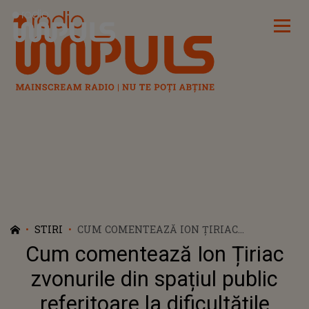
Radio Impuls
STIRI
CUM COMENTEAZĂ ION ȚIRIAC
ZVONURILE DIN SPAȚIUL PUBLIC
Cum comentează Ion Țiriac
REFERITOARE LA DIFICULTĂȚILE
MEDICALE PRIN CARE A TRECUT: "NU ȘTIU
zvonurile din spațiul public
DE UNDE ȘTIȚI VOI CU VIENA"
referitoare la dificultățile