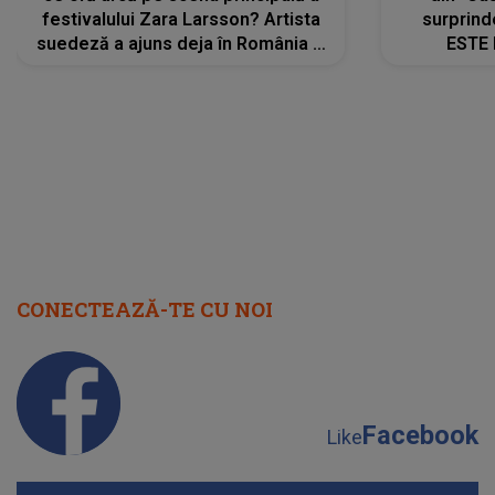
festivalului Zara Larsson? Artista
surprind
suedeză a ajuns deja în România și
ESTE 
s-a filmat din camera de hotel
Alexandr
faptului 
IMED
CONECTEAZĂ-TE CU NOI
Facebook
Like