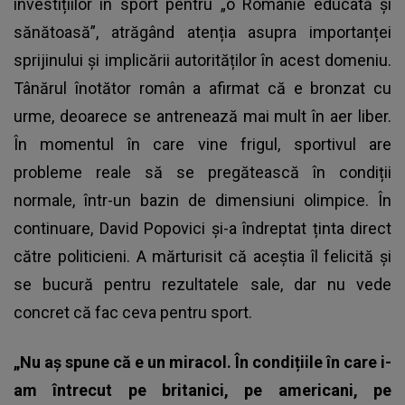
investițiilor în sport pentru „o Românie educată și
sănătoasă”, atrăgând atenția asupra importanței
sprijinului și implicării autorităților în acest domeniu.
Tânărul înotător român a afirmat că e bronzat cu
urme, deoarece se antrenează mai mult în aer liber.
În momentul în care vine frigul, sportivul are
probleme reale să se pregătească în condiții
normale, într-un bazin de dimensiuni olimpice. În
continuare, David Popovici și-a îndreptat ținta direct
către politicieni. A mărturisit că aceștia îl felicită și
se bucură pentru rezultatele sale, dar nu vede
concret că fac ceva pentru sport.
„Nu aș spune că e un miracol. În condițiile în care i-
am întrecut pe britanici, pe americani, pe