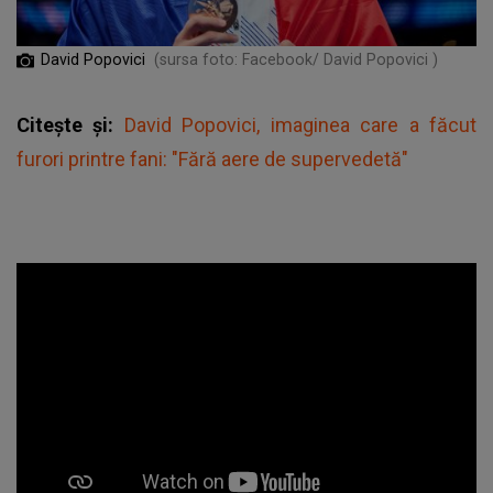
David Popovici
(sursa foto: Facebook/ David Popovici )
Citește și:
David Popovici, imaginea care a făcut
furori printre fani: "Fără aere de supervedetă"