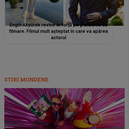
Engin Akyürek revine în forță pe platourile de
filmare. Filmul mult așteptat în care va apărea
actorul
STIRI MONDENE