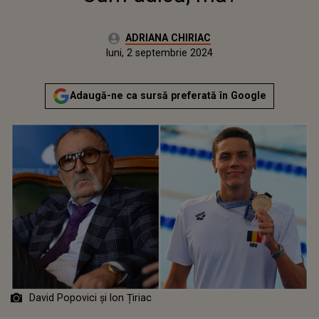
Autor:
ADRIANA CHIRIAC
Publicat:
luni, 2 septembrie 2024
Actualizat:
luni, 2 septembrie 2024
Adaugă-ne ca sursă preferată în Google
David Popovici și Ion Țiriac