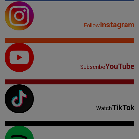
Instagram
Follow
YouTube
Subscribe
TikTok
Watch