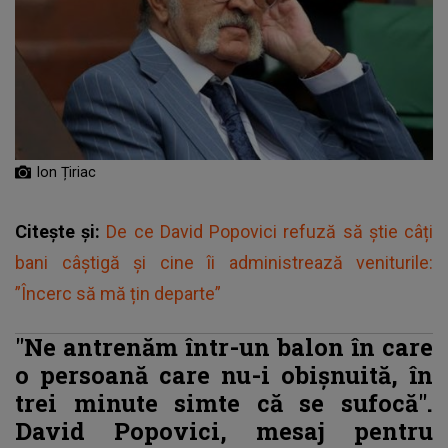
Ion Țiriac
Citește și:
De ce David Popovici refuză să știe câți
bani câștigă și cine îi administrează veniturile:
”Încerc să mă țin departe”
"Ne antrenăm într-un balon în care
o persoană care nu-i obișnuită, în
trei minute simte că se sufocă".
David Popovici, mesaj pentru