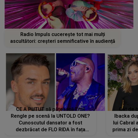
Radio Impuls cucerește tot mai mulți
ascultători: creșteri semnificative în audiență
CE A PUTUT să pățească Emil
Cât de b
Rengle pe scenă la UNTOLD ONE?
Ibacka dup
Cunoscutul dansator a fost
lui Cabral a
dezbrăcat de FLO RIDA în fața
prima zi d
tuturor: „Mi-a dat hainele lui. Ce s-a
strălu