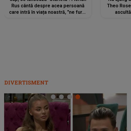
Rus cântă despre acea persoană
Theo Rose 
care intră în viața noastră, "ne fură"
ascultă
toate PRIVIRILE, toate GÂNDURILE,
REGĂSIRI
tot UNIVERSUL și fără să ne dăm
trece pr
seama, ajunge să fie motivul
"Pentru t
pentru care zâmbim
departe 
DIVERTISMENT