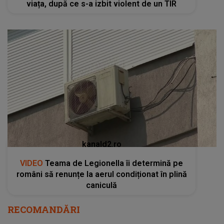
viața, după ce s-a izbit violent de un TIR
kanald2.ro
VIDEO
Teama de Legionella îi determină pe
români să renunțe la aerul condiționat în plină
caniculă
RECOMANDĂRI