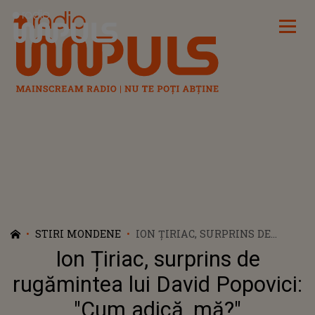
Radio Impuls
STIRI MONDENE
ION ȚIRIAC, SURPRINS DE
RUGĂMINTEA LUI DAVID
Ion Țiriac, surprins de
POPOVICI: "CUM ADICĂ, MĂ?"
rugămintea lui David Popovici:
"Cum adică, mă?"