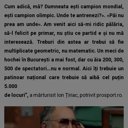
Cum adică, mă? Dumneata ești campion mondial,
ești campion olimpic. Unde te antrenezi?». «Păi nu
prea am unde». Am venit aici să-mi ridic pălăria,
să-l felicit pe primar, nu știu ce partid e și nu mă
interesează.
Treburi din astea ar trebui să fie
multiplicate geometric, nu matematic. Un meci de
hochei în București a mai fost, dar cu ăia 200, 300,
500 de spectatori…nu e normal. Aici îți trebuie un
patinoar național care trebuie să aibă cel puțin
5.000
de locuri”
,
a mărturisit Ion Țiriac, potrivit prosport.ro.