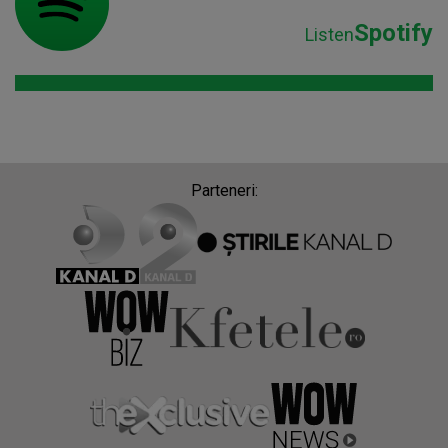
Spotify
Listen
Parteneri: