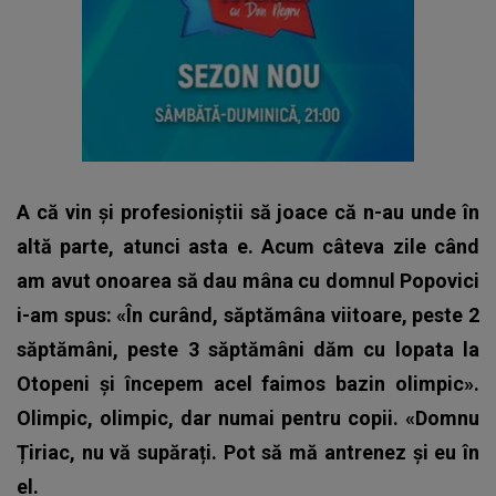
A că vin și profesioniștii să joace că n-au unde în
altă parte, atunci asta e.
Acum câteva zile când
am avut onoarea să dau mâna cu domnul Popovici
i-am spus: «În curând, săptămâna viitoare, peste 2
săptămâni, peste 3 săptămâni dăm cu lopata la
Otopeni și începem acel faimos bazin olimpic».
Olimpic, olimpic, dar numai pentru copii.
«Domnu
Țiriac, nu vă supărați. Pot să mă antrenez și eu în
el.