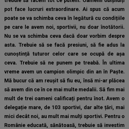
trebuie să facem tot ce putem. Oamenii obișnuiți
pot face lucruri extraordinare. Ai spus că acum
poate se va schimba ceva în legătură cu condițiile
pe care le avem noi, sportivii, nu doar înotătorii.
Nu se va schimba ceva dacă doar vorbim despre
asta. Trebuie să se facă presiuni, să fie adus la
cunoștință tuturor celor care se ocupă de așa
ceva. Trebuie să ne punem pe treabă. În ultima
vreme avem un campion olimpic din an în Paște.
Mă bucur că am reușit să fiu eu, însă mi-ar plăcea
să avem din ce în ce mai multe medalii. Să fim mai
mult de trei oameni calificați pentru înot. Avem o
delegație mare, de 103 sportivi, dar alte țări, mai
mici decât noi, au mult mai mulți sportivi. Pentru o
Românie educată, sănătoasă, trebuie să investim