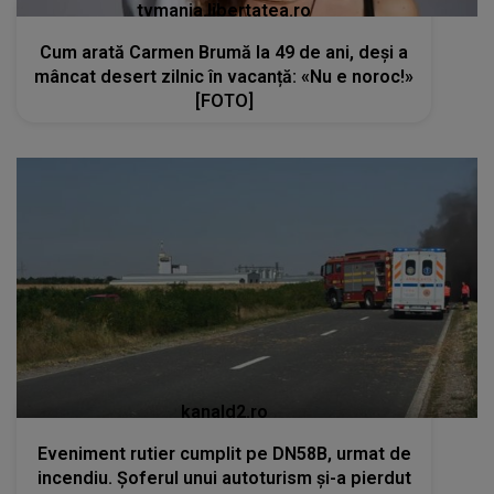
tvmania.libertatea.ro
Cum arată Carmen Brumă la 49 de ani, deși a
mâncat desert zilnic în vacanță: «Nu e noroc!»
[FOTO]
kanald2.ro
Eveniment rutier cumplit pe DN58B, urmat de
incendiu. Șoferul unui autoturism și-a pierdut