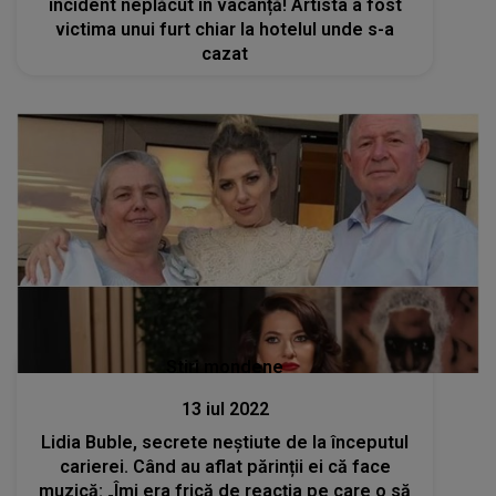
incident neplăcut în vacanță! Artista a fost
victima unui furt chiar la hotelul unde s-a
cazat
Stiri mondene
13 iul 2022
Lidia Buble, secrete neștiute de la începutul
carierei. Când au aflat părinții ei că face
muzică: „Îmi era frică de reacția pe care o să