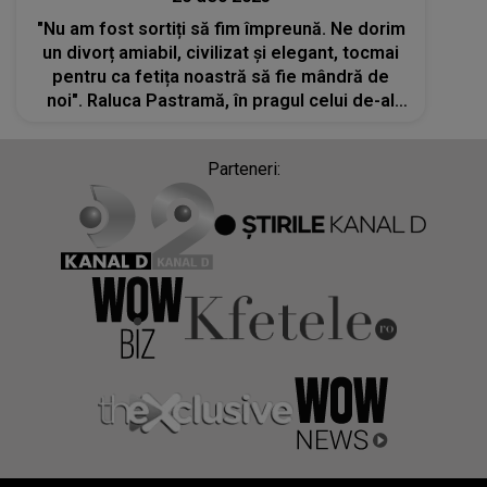
"Nu am fost sortiți să fim împreună. Ne dorim
un divorț amiabil, civilizat și elegant, tocmai
pentru ca fetița noastră să fie mândră de
noi". Raluca Pastramă, în pragul celui de-al
doilea divorț. Fosta soție a lui Pepe s-a
separat de Ibrahim Ibru
Parteneri: