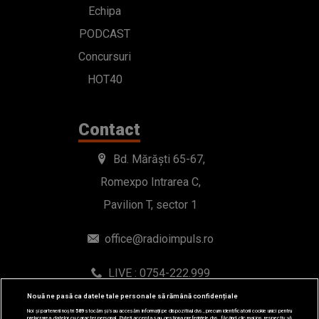
Echipa
PODCAST
Concursuri
HOT40
Contact
Bd. Mărăști 65-67,
Romexpo Intrarea C,
Pavilion T, sector 1
office@radioimpuls.ro
LIVE : 0754-222.999
WhatsApp: 0754-222.999
Nouă ne pasă ca datele tale personale să rămână confidențiale
Noi și partenerii noștri
589
stocăm și/sau accesăm informații pe dispozitivul dvs., precum identificatorii cookie unici pentru
prelucrarea datelor cu caracter personal. Puteți accepta sau gestiona preferințele dvs. făcând clic mai jos, respectiv vă