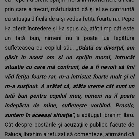
prin care a trecut, mărturisind că și el se confruntă
cu situația dificilă de a-și vedea fetița foarte rar. Pepe
i-a oferit încredere și i-a spus că, atât timp cât este
un tată bun, nimeni nu îi poate lua legătura
sufletească cu copilul său.
„Odată cu divorțul, am
găsit în acest om și un sprijin moral, întrucât
situația cu care mă confrunt, de a fi nevoit să îmi
văd fetița foarte rar, m-a întristat foarte mult și el
m-a susținut. A arătat că, atâta vreme cât sunt un
tată bun pentru copilul meu, nimeni nu îl poate
îndepărta de mine, sufletește vorbind. Practic,
suntem în aceeaşi situație”
, a adăugat Ibrahim Ibru.
Cât despre postările și acuzațiile publice făcute de
Raluca, Ibrahim a refuzat să comenteze, afirmând că