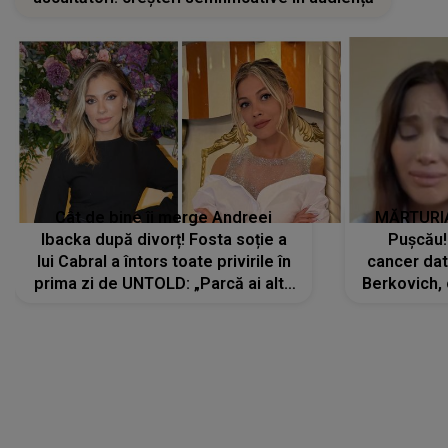
Cât de bine îi merge Andreei
MĂRTURIA
Ibacka după divorț! Fosta soție a
Pușcău!
lui Cabral a întors toate privirile în
cancer dato
prima zi de UNTOLD: „Parcă ai altă
Berkovich, 
strălucire, emani putere,
accident ru
încredere, siguranță...”
Dacă nu 