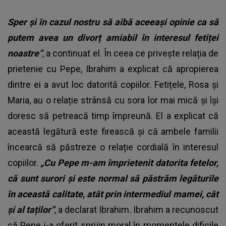
Sper și în cazul nostru să aibă aceeaşi opinie ca să
putem avea un divorț amiabil în interesul fetiței
noastre”
, a continuat el. În ceea ce privește relația de
prietenie cu Pepe, Ibrahim a explicat că apropierea
dintre ei a avut loc datorită copiilor. Fetițele, Rosa și
Maria, au o relație strânsă cu sora lor mai mică și își
doresc să petreacă timp împreună. El a explicat că
această legătură este firească și că ambele familii
încearcă să păstreze o relație cordială în interesul
copiilor.
„Cu Pepe m-am împrietenit datorita fetelor,
că sunt surori și este normal să păstrăm legăturile
în această calitate, atât prin intermediul mamei, cât
și al taților”
, a declarat Ibrahim. Ibrahim a recunoscut
că Pepe i-a oferit sprijin moral în momentele dificile