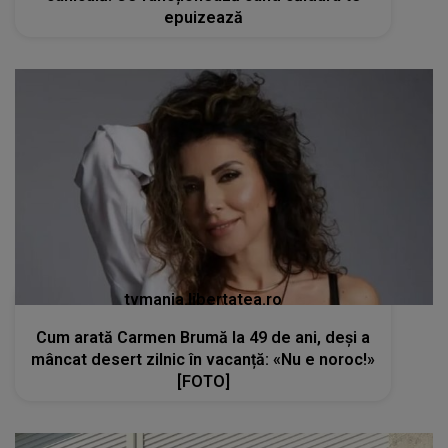
epuizează
tvmania.libertatea.ro
Cum arată Carmen Brumă la 49 de ani, deși a
mâncat desert zilnic în vacanță: «Nu e noroc!»
[FOTO]