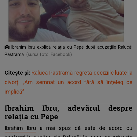
Ibrahim Ibru explică relația cu Pepe după acuzațiile Ralucăi
Pastramă
(sursa foto: Facebook)
Citește și:
Raluca Pastramă regretă deciziile luate la
divorț: „Am semnat un acord fără să înțeleg ce
implică”
Ibrahim Ibru, adevărul despre
relația cu Pepe
Ibrahim Ibru
a mai spus că este de acord cu