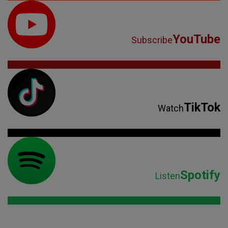
YouTube
Subscribe
TikTok
Watch
Spotify
Listen