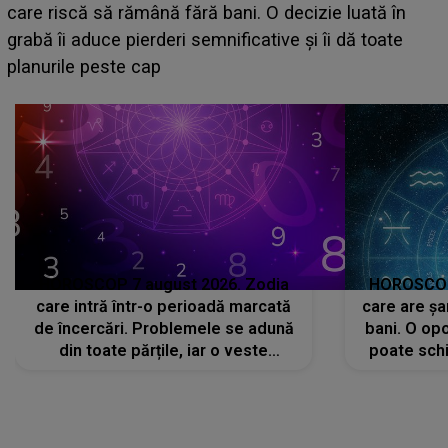
acum! În fața Alexandrei, concurentul din Casa Iubirii
face o MĂRTURISIRE NEAȘTEPTATĂ despre mama
sa: "I-am spus și ei în față, eu nu te iubesc pentru
că..."
HOROSCOP 7 august 2026. Zodia
HOROSCOP 
care intră într-o perioadă marcată
care are șa
de încercări. Problemele se adună
bani. O opo
din toate părțile, iar o veste
poate schi
neașteptată îi dă planurile peste
la
cap