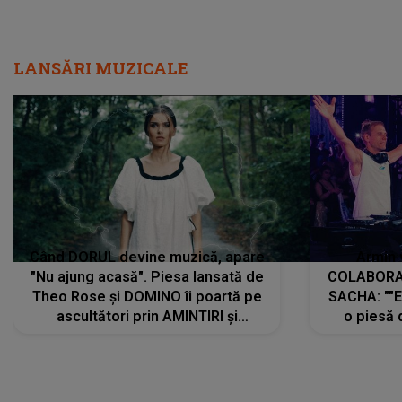
LANSĂRI MUZICALE
Când DORUL devine muzică, apare
Armin 
"Nu ajung acasă". Piesa lansată de
COLABORAR
Theo Rose și DOMINO îi poartă pe
SACHA: ""E
ascultători prin AMINTIRI și
o piesă 
REGĂSIRI, iar drumul emoțiilor
imediat pre
trece prin sufletul publicului:
cu mine șt
"Pentru toți cei care au plecat
păstrăm do
departe ca să le fie mai bine"