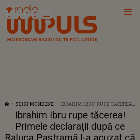
Radio Impuls
STIRI MONDENE
IBRAHIM IBRU RUPE TĂCEREA!
PRIMELE DECLARAȚII DUPĂ CE
Ibrahim Ibru rupe tăcerea!
RALUCA PASTRAMĂ L-A
ACUZAT CĂ S-A ALIAT CU PEPE
Primele declarații după ce
ÎMPOTRIVA EI: ”AM GĂSIT ÎN
Raluca Pastramă l-a acuzat că
ACEST OM UN SPRIJIN”