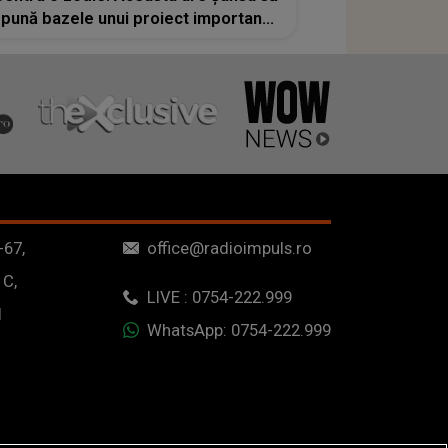
pună bazele unui proiect important.
O așteaptă numeroase surprize și
câștiguri substanțiale
-67,
office@radioimpuls.ro
 C,
LIVE : 0754-222.999
1
WhatsApp: 0754-222.999