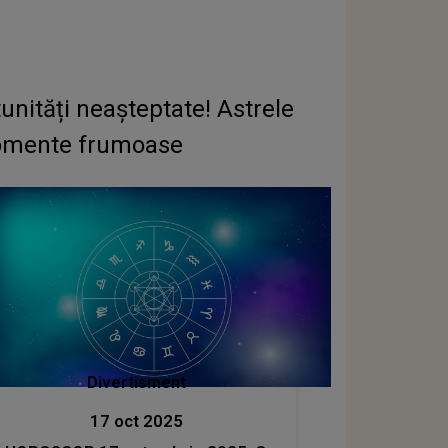
ități neașteptate! Astrele
 momente frumoase
Divertisment
17 oct 2025