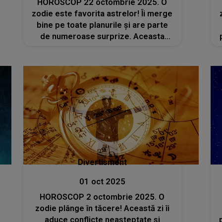
HOROSCOP 22 octombrie 2025. O
zodie este favorita astrelor! Îi merge
bine pe toate planurile și are parte
de numeroase surprize. Aceasta
trebuie să ia și o decizie importantă
Divertisment
01 oct 2025
HOROSCOP 2 octombrie 2025. O
zodie plânge în tăcere! Această zi îi
aduce conflicte neașteptate și