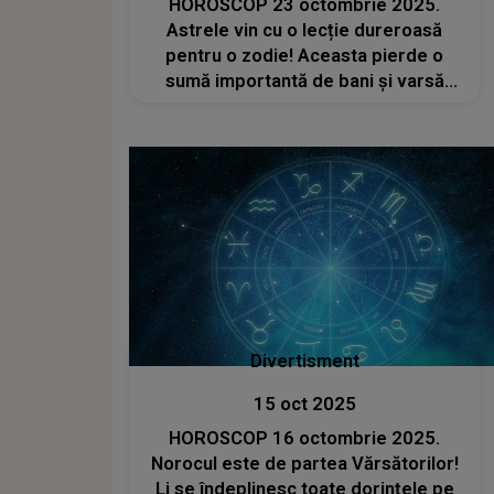
HOROSCOP 23 octombrie 2025.
Astrele vin cu o lecție dureroasă
pentru o zodie! Aceasta pierde o
sumă importantă de bani și varsă
lacrimi amare. O așteaptă o perioadă
de coșmar în plan financiar
Divertisment
15 oct 2025
HOROSCOP 16 octombrie 2025.
Norocul este de partea Vărsătorilor!
Li se îndeplinesc toate dorințele pe