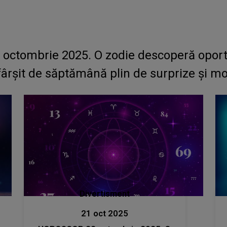
ctombrie 2025. O zodie descoperă oportun
sfârșit de săptămână plin de surprize și
Divertisment
21 oct 2025