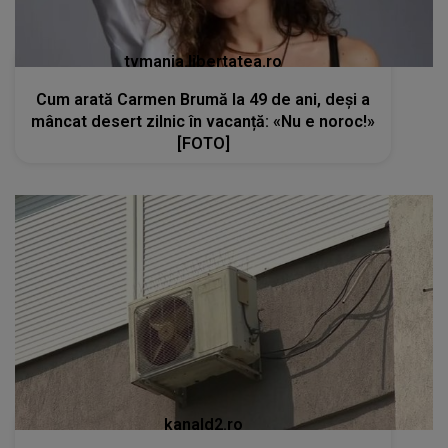
tvmania.libertatea.ro
Cum arată Carmen Brumă la 49 de ani, deși a
mâncat desert zilnic în vacanță: «Nu e noroc!»
[FOTO]
kanald2.ro