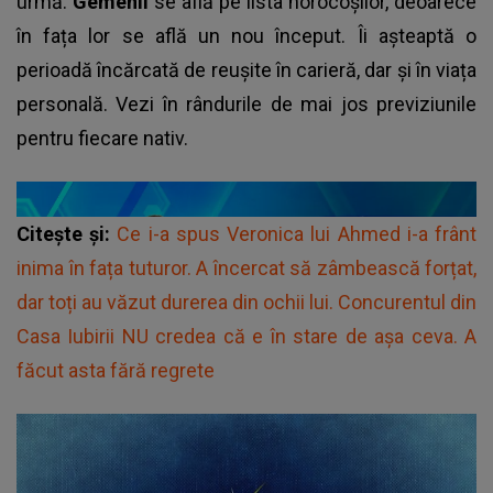
urmă.
Gemenii
se află pe lista norocoșilor, deoarece
în fața lor se află un nou început. Îi așteaptă o
perioadă încărcată de reușite în carieră, dar și în viața
personală. Vezi în rândurile de mai jos previziunile
pentru fiecare nativ.
Citește și:
Ce i-a spus Veronica lui Ahmed i-a frânt
inima în fața tuturor. A încercat să zâmbească forțat,
dar toți au văzut durerea din ochii lui. Concurentul din
Casa Iubirii NU credea că e în stare de așa ceva. A
făcut asta fără regrete