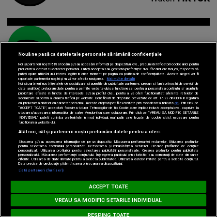
Nouă ne pasă ca datele tale personale să rămână confidențiale
Spotify
Listen
Noi și partenerii noștri
589
stocăm și/sau accesăm informații pe dispozitivul dvs., precum identificatorii cookie unici pentru
prelucrarea datelor cu caracter personal. Puteți accepta sau gestiona preferințele dvs. făcând clic mai jos, respectiv vă
puteți opune utilizării unui interes legitim în orice moment pe pagina cu politica de confidențialitate. Aceste alegeri vor fi
raportate partenerilor noștri și nu vă vor afecta navigarea.
Mai multe detalii
Noi si partenerii nostri (retelele de socializare si agentiile de publicitate partenere, precum si furnizorii nostri de servicii de
date analitice) prelucram date pentru a permite website-ului sa functioneze, pentru a personaliza continutul si anunturile
publicitare afisate in functie de interesele si/sau profilul dvs., pentru a va oferi functionalitati aferente retelelor de
socializare si pentru a analiza traficul pe website. Beneficiati de drepturile prevazute de art. 15-22 din GDPR in legatura
cu prelucrarea datelor cu caracter personal. Aceste drepturi pot fi exercitate prin modalitatea indicata
aici
. Prin click pe
“ACCEPT TOATE”, acceptati folosirea tuturor Tehnologiilor de tip Cookie, care implica inclusiv acceptul dvs. cu privire la
stocarea/accesarea informatiilor de catre Vendor-ii cu care colaboram. Prin click pe “VREAU SA MODIFIC SETARILE
INDIVIDUAL” puteti schimba preferintele in mod individual, mai putin cele legate de cookie strict necesare pentru
functionarea website-ului.
Atât noi, cât și partenerii noștri prelucrăm datele pentru a oferi:
Parteneri:
Stocarea și/sau accesarea informațiilor de pe un dispozitiv. Măsurarea performanței reclamelor. Utilizarea profilurilor
pentru selectarea conținutului personalizat. Dezvoltarea și îmbunătățirea serviciilor. Crearea profilurilor de conținut
personalizat. Utilizarea profilurilor pentru selectarea publicității personalizate. Crearea profilurilor pentru publicitate
personalizată. Măsurarea performanței conținutului. Înțelegerea publicului prin statistici sau combinații de date din surse
diferite. Utilizarea de date limitate pentru a selecta publicitatea. Utilizarea datelor limitate pentru a selecta conținutul.
Date precise de geolocație și identificarea prin scanarea dispozitivului.
Loading...
Listă parteneri (furnizori)
MUSIC NON STOP
ACCEPT TOATE
YLA feat. ZARA LARSSON - She Did It Again
TYLA feat. ZARA LARSSON -
VREAU SA MODIFIC SETARILE INDIVIDUAL
RESPING TOATE