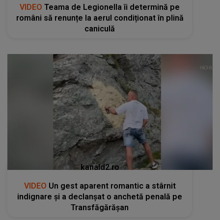
VIDEO
Teama de Legionella îi determină pe
români să renunțe la aerul condiționat în plină
caniculă
kanald2.ro
VIDEO
Un gest aparent romantic a stârnit
indignare și a declanșat o anchetă penală pe
Transfăgărășan