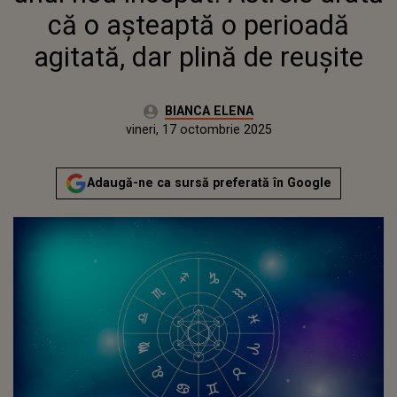
că o așteaptă o perioadă
agitată, dar plină de reușite
Autor:
BIANCA ELENA
Publicat:
vineri, 17 octombrie 2025
Actualizat:
vineri, 17 octombrie 2025
Adaugă-ne ca sursă preferată în Google