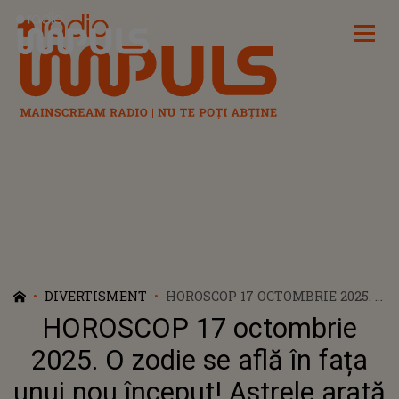
Radio Impuls
DIVERTISMENT
HOROSCOP 17 OCTOMBRIE 2025. O
ZODIE SE AFLĂ ÎN FAȚA UNUI
HOROSCOP 17 octombrie
NOU ÎNCEPUT! ASTRELE ARATĂ
CĂ O AȘTEAPTĂ O PERIOADĂ
2025. O zodie se află în fața
AGITATĂ, DAR PLINĂ DE REUȘITE
unui nou început! Astrele arată