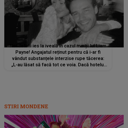
Noi detalii ies la iveală în cazul morții lui Liam
Payne! Angajatul reținut pentru că i-ar fi
vândut substanțele interzise rupe tăcerea:
„L-au lăsat să facă tot ce voia. Dacă hotelul
ar fi acționat altfel, ar fi putut fi salvat”
STIRI MONDENE