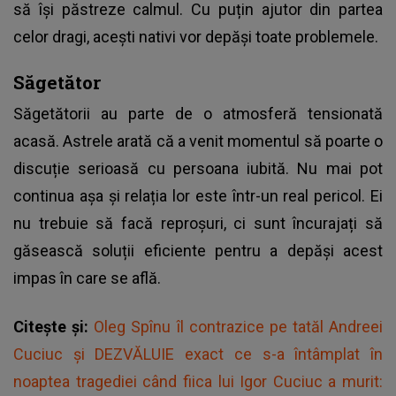
să își păstreze calmul. Cu puțin ajutor din partea
celor dragi, acești nativi vor depăși toate problemele.
Săgetător
Săgetătorii au parte de o atmosferă tensionată
acasă. Astrele arată că a venit momentul să poarte o
discuție serioasă cu persoana iubită. Nu mai pot
continua așa și relația lor este într-un real pericol. Ei
nu trebuie să facă reproșuri, ci sunt încurajați să
găsească soluții eficiente pentru a depăși acest
impas în care se află.
Citește și:
Oleg Spînu îl contrazice pe tatăl Andreei
Cuciuc și DEZVĂLUIE exact ce s-a întâmplat în
noaptea tragediei când fiica lui Igor Cuciuc a murit: