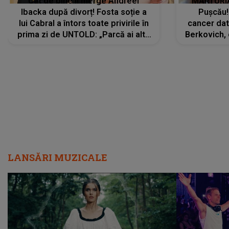
Cât de bine îi merge Andreei
MĂRTURIA
Ibacka după divorț! Fosta soție a
Pușcău!
lui Cabral a întors toate privirile în
cancer dato
prima zi de UNTOLD: „Parcă ai altă
Berkovich, 
strălucire, emani putere,
accident ru
încredere, siguranță...”
Dacă nu 
LANSĂRI MUZICALE