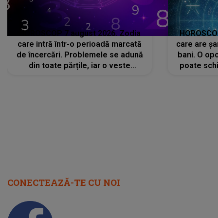
HOROSCOP 7 august 2026. Zodia
HOROSCOP 
care intră într-o perioadă marcată
care are șa
de încercări. Problemele se adună
bani. O opo
din toate părțile, iar o veste
poate schi
neașteptată îi dă planurile peste
la
cap
CONECTEAZĂ-TE CU NOI