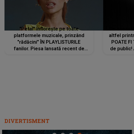
"Petal" înflorește pe toate
De această 
platformele muzicale, prinzând
altfel prin
"rădăcini" ÎN PLAYLISTURILE
POATE FI
fanilor. Piesa lansată recent de
de public!
Ariana Grande îi face pe
a lansat V
ascultători SĂ O ASCULTE PE
REPEAT
DIVERTISMENT