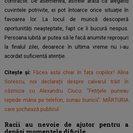
contracte. De asemenea, astrele arată că alegând
cuvintele potrivite, ei pot întoarce orice situație în
favoarea lor. La locul de muncă descoperă
oportunități neașteptate, fapt ce îi bucură nespus.
Persoana iubită ar putea să le facă anumite reproșuri
la finalul zilei, deoarece în ultima vreme nu i-au
acordat suficientă atenție.
Citește și:
Făcea asta chiar în fața copiilor! Alina
Sorescu, noi declarații despre calvarul trăit în
căsnicia cu Alexandru Ciucu: "Fetițele puneau
repede mâna pe telefon, sunau bunicii". MĂRTURIA
care șochează publicul
Racii au nevoie de ajutor pentru a
depăși momentele dificile