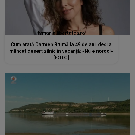
tvmania.libertatea.ro
Cum arată Carmen Brumă la 49 de ani, deși a
mâncat desert zilnic în vacanță: «Nu e noroc!»
[FOTO]