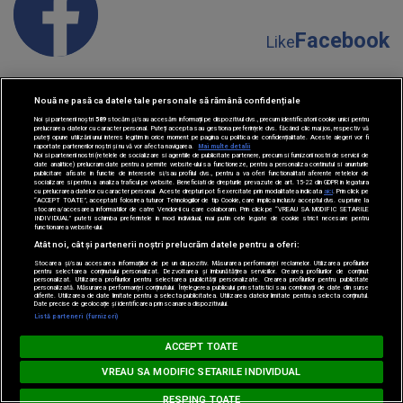
Facebook
Like
Nouă ne pasă ca datele tale personale să rămână confidențiale
Noi și partenerii noștri
589
stocăm și/sau accesăm informații pe dispozitivul dvs., precum identificatorii cookie unici pentru
prelucrarea datelor cu caracter personal. Puteți accepta sau gestiona preferințele dvs. făcând clic mai jos, respectiv vă
puteți opune utilizării unui interes legitim în orice moment pe pagina cu politica de confidențialitate. Aceste alegeri vor fi
raportate partenerilor noștri și nu vă vor afecta navigarea.
Mai multe detalii
Instagram
Noi si partenerii nostri (retelele de socializare si agentiile de publicitate partenere, precum si furnizorii nostri de servicii de
Follow
date analitice) prelucram date pentru a permite website-ului sa functioneze, pentru a personaliza continutul si anunturile
publicitare afisate in functie de interesele si/sau profilul dvs., pentru a va oferi functionalitati aferente retelelor de
socializare si pentru a analiza traficul pe website. Beneficiati de drepturile prevazute de art. 15-22 din GDPR in legatura
cu prelucrarea datelor cu caracter personal. Aceste drepturi pot fi exercitate prin modalitatea indicata
aici
. Prin click pe
“ACCEPT TOATE”, acceptati folosirea tuturor Tehnologiilor de tip Cookie, care implica inclusiv acceptul dvs. cu privire la
stocarea/accesarea informatiilor de catre Vendor-ii cu care colaboram. Prin click pe “VREAU SA MODIFIC SETARILE
INDIVIDUAL” puteti schimba preferintele in mod individual, mai putin cele legate de cookie strict necesare pentru
functionarea website-ului.
Atât noi, cât și partenerii noștri prelucrăm datele pentru a oferi:
Stocarea și/sau accesarea informațiilor de pe un dispozitiv. Măsurarea performanței reclamelor. Utilizarea profilurilor
pentru selectarea conținutului personalizat. Dezvoltarea și îmbunătățirea serviciilor. Crearea profilurilor de conținut
YouTube
Subscribe
personalizat. Utilizarea profilurilor pentru selectarea publicității personalizate. Crearea profilurilor pentru publicitate
personalizată. Măsurarea performanței conținutului. Înțelegerea publicului prin statistici sau combinații de date din surse
diferite. Utilizarea de date limitate pentru a selecta publicitatea. Utilizarea datelor limitate pentru a selecta conținutul.
Date precise de geolocație și identificarea prin scanarea dispozitivului.
Listă parteneri (furnizori)
Loading...
BARĂ LA BARĂ
ACCEPT TOATE
www.radioimpuls.ro
VREAU SA MODIFIC SETARILE INDIVIDUAL
TikTok
RESPING TOATE