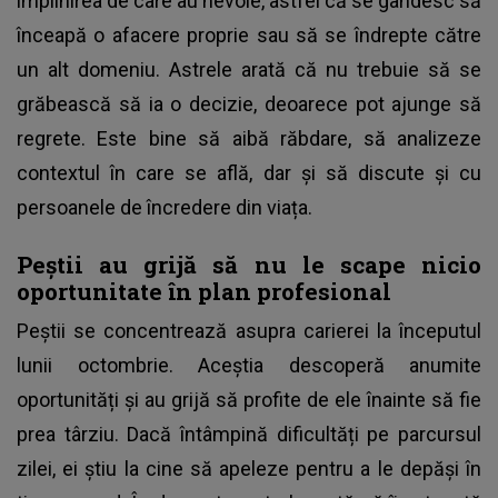
împlinirea de care au nevoie, astfel că se gândesc să
înceapă o afacere proprie sau să se îndrepte către
un alt domeniu. Astrele arată că nu trebuie să se
grăbească să ia o decizie, deoarece pot ajunge să
regrete. Este bine să aibă răbdare, să analizeze
contextul în care se află, dar și să discute și cu
persoanele de încredere din viața.
Peștii au grijă să nu le scape nicio
oportunitate în plan profesional
Peștii se concentrează asupra carierei la începutul
lunii octombrie. Aceștia descoperă anumite
oportunități și au grijă să profite de ele înainte să fie
prea târziu. Dacă întâmpină dificultăți pe parcursul
zilei, ei știu la cine să apeleze pentru a le depăși în