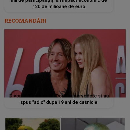
mii de participanți și un impact economic de
120 de milioane de euro
RECOMANDĂRI
Divortul momentului! Doua supervedete si-au
spus "adio" dupa 19 ani de casnicie