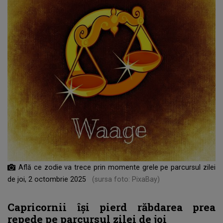
Află ce zodie va trece prin momente grele pe parcursul zilei
de joi, 2 octombrie 2025
(sursa foto: PixaBay)
Capricornii își pierd răbdarea prea
repede pe parcursul zilei de joi