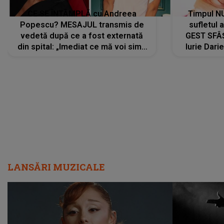
CE SE ÎNTÂMPLĂ cu Andreea
Timpul N
Popescu? MESAJUL transmis de
sufletul 
vedetă după ce a fost externată
GEST SFÂȘ
din spital: „Imediat ce mă voi simți
Iurie Dari
mai bine...”
măsură ce
LANSĂRI MUZICALE