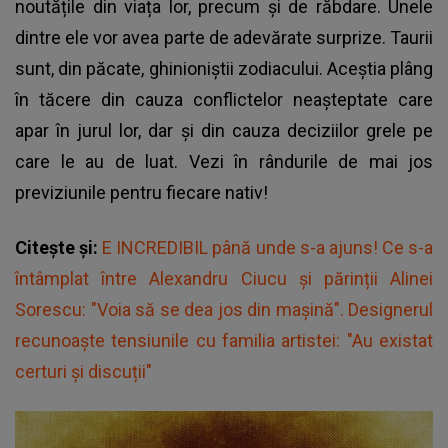
noutățile din viața lor, precum și de răbdare. Unele
dintre ele vor avea parte de adevărate surprize. Taurii
sunt, din păcate, ghinioniștii zodiacului. Aceștia plâng
în tăcere din cauza conflictelor neașteptate care
apar în jurul lor, dar și din cauza deciziilor grele pe
care le au de luat. Vezi în rândurile de mai jos
previziunile pentru fiecare nativ!
Citește și:
E INCREDIBIL până unde s-a ajuns! Ce s-a
întâmplat între Alexandru Ciucu şi părinții Alinei
Sorescu: "Voia să se dea jos din maşină". Designerul
recunoaște tensiunile cu familia artistei: "Au existat
certuri și discuții"