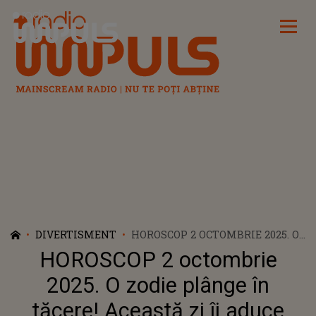
Radio Impuls
DIVERTISMENT
HOROSCOP 2 OCTOMBRIE 2025. O
ZODIE PLÂNGE ÎN TĂCERE!
HOROSCOP 2 octombrie
ACEASTĂ ZI ÎI ADUCE CONFLICTE
NEAȘTEPTATE ȘI DECIZII GRELE
2025. O zodie plânge în
CARE ÎI PUN LA ÎNCERCARE
tăcere! Această zi îi aduce
RĂBDAREA