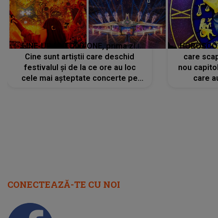
LINE-UP UNTOLD ONE, prima zi.
HOROSCOP 
Cine sunt artiștii care deschid
care scap
festivalul și de la ce ore au loc
nou capitol
cele mai așteptate concerte pe
care a
scena principală?
perioadă 
CONECTEAZĂ-TE CU NOI