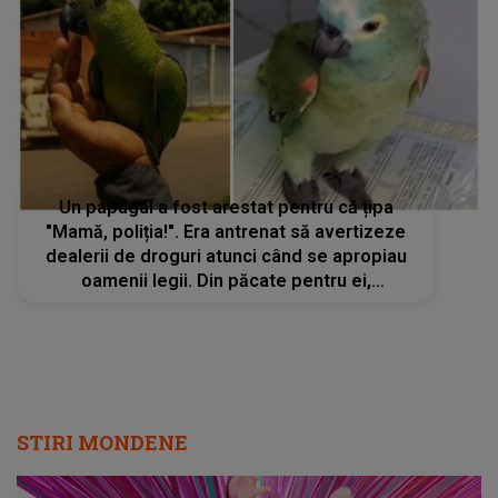
Un papagal a fost arestat pentru că țipa
"Mamă, poliția!". Era antrenat să avertizeze
dealerii de droguri atunci când se apropiau
oamenii legii. Din păcate pentru ei,
"colaboratorul" cu pene nu i-a mai putut salva
de data aceasta
STIRI MONDENE