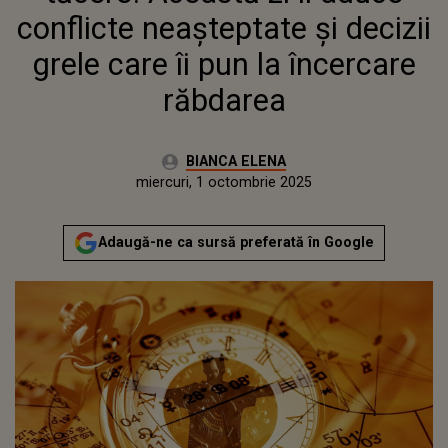
conflicte neașteptate și decizii
grele care îi pun la încercare
răbdarea
Autor:
BIANCA ELENA
Publicat:
miercuri, 1 octombrie 2025
Actualizat:
miercuri, 1 octombrie 2025
Adaugă-ne ca sursă preferată în Google