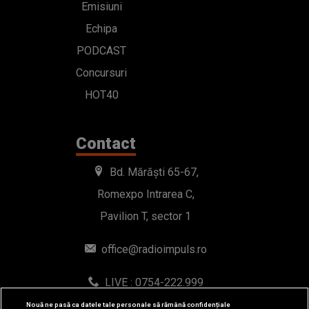
Emisiuni
Echipa
PODCAST
Concursuri
HOT40
Contact
Bd. Mărăști 65-67,
Romexpo Intrarea C,
Pavilion T, sector 1
office@radioimpuls.ro
LIVE : 0754-222.999
WhatsApp: 0754-222.999
Nouă ne pasă ca datele tale personale să rămână confidențiale