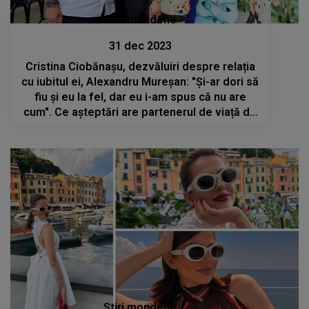
Stiri mondene
31 dec 2023
Cristina Ciobănașu, dezvăluiri despre relația
cu iubitul ei, Alexandru Mureșan: "Și-ar dori să
fiu și eu la fel, dar eu i-am spus că nu are
cum". Ce așteptări are partenerul de viață de
la actriță
Stiri mondene