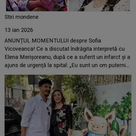
Stiri mondene
13 ian 2026
ANUNȚUL MOMENTULUI despre Sofia
Vicoveanca! Ce a discutat îndrăgita interpretă cu
Elena Merișoreanu, după ce a suferit un infarct și a
ajuns de urgență la spital: „Eu sunt un om puternic
și ce nu pot face doctorii, face Dumnezeu prin
oameni”