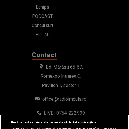
Echipa
PODCAST
Concursuri
HOT40
Contact
Bd. Mărăști 65-67,
Romexpo Intrarea C,
Pavilion T, sector 1
office@radioimpuls.ro
LIVE : 0754-222.999
WhatsApp: 0754-222.999
Nouă ne pasă ca datele tale personale să rămână confidențiale
Noi și partenerii noștri
589
stocăm și/sau accesăm informații pe dispozitivul dvs., precum identificatorii cookie unici pentru