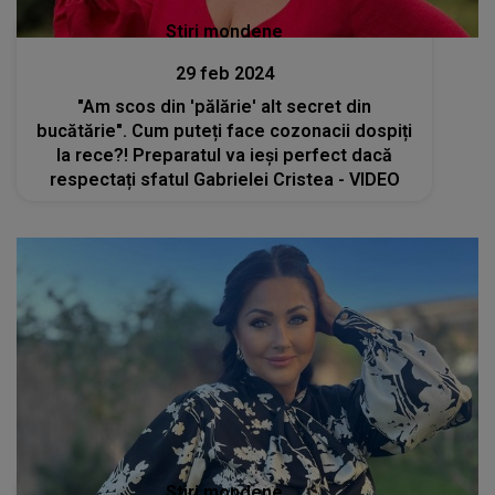
Stiri mondene
29 feb 2024
"Am scos din 'pălărie' alt secret din
bucătărie". Cum puteți face cozonacii dospiți
la rece?! Preparatul va ieși perfect dacă
respectați sfatul Gabrielei Cristea - VIDEO
Stiri mondene