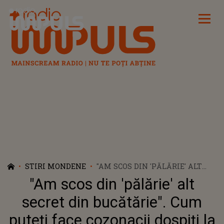
Radio Impuls
STIRI MONDENE
"AM SCOS DIN 'PĂLĂRIE' ALT
SECRET DIN BUCĂTĂRIE". CUM
"Am scos din 'pălărie' alt
PUTEȚI FACE COZONACII
DOSPIȚI LA RECE?! PREPARATUL
secret din bucătărie". Cum
VA IEȘI PERFECT DACĂ
puteți face cozonacii dospiți la
RESPECTAȚI SFATUL GABRIELEI