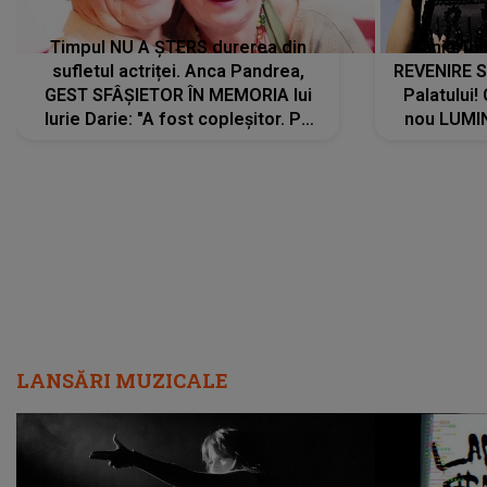
Timpul NU A ȘTERS durerea din
Tania Tu
sufletul actriței. Anca Pandrea,
REVENIRE 
GEST SFÂȘIETOR ÎN MEMORIA lui
Palatului!
Iurie Darie: "A fost copleșitor. Pe
nou LUMI
măsură ce trece timpul parcă..."
pentru a
cântece no
care abia 
LANSĂRI MUZICALE