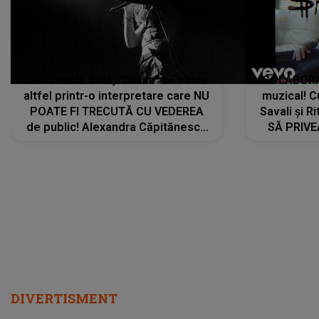
De această dată, "Dilaila" se simte
COLABORAR
altfel printr-o interpretare care NU
muzical! C
POATE FI TRECUTĂ CU VEDEREA
Savali și Ri
de public! Alexandra Căpitănescu
SĂ PRIV
a lansat VERSIUNEA LIVE a piesei
DIVERTISMENT