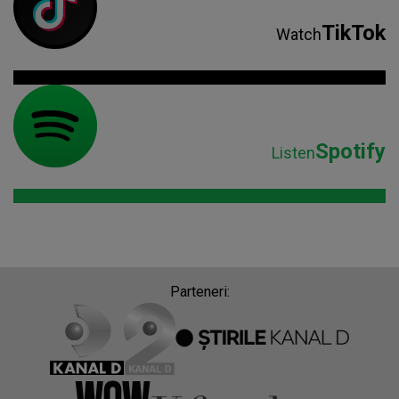
TikTok
Watch
Spotify
Listen
Parteneri: