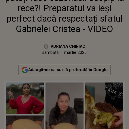
CRISTEA - VIDEO
rece?! Preparatul va ieși
perfect dacă respectați sfatul
Gabrielei Cristea - VIDEO
Autor:
ADRIANA CHIRIAC
Publicat:
joi, 29 februarie 2024
Actualizat:
sâmbătă, 1 martie 2025
Adaugă-ne ca sursă preferată în Google