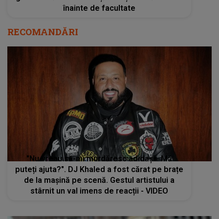
înainte de facultate
RECOMANDĂRI
"Nu vreau să-mi murdăresc adidașii. Mă
puteți ajuta?". DJ Khaled a fost cărat pe brațe
de la mașină pe scenă. Gestul artistului a
stârnit un val imens de reacții - VIDEO