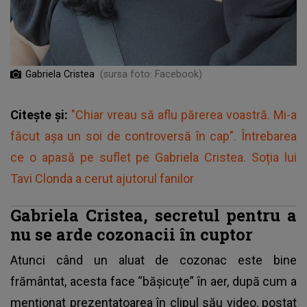
Gabriela Cristea
(sursa foto: Facebook)
Citește și:
"Chiar vreau să aflu părerea voastră. Mi-a
făcut așa un soi de controversă în cap". Întrebarea
ce o apasă pe suflet pe Gabriela Cristea. Soția lui
Tavi Clonda a cerut ajutorul fanilor
Gabriela Cristea, secretul pentru a
nu se arde cozonacii în cuptor
Atunci când un aluat de cozonac este bine
frământat, acesta face “bășicuțe” în aer, după cum a
menționat prezentatoarea în clipul său video, postat