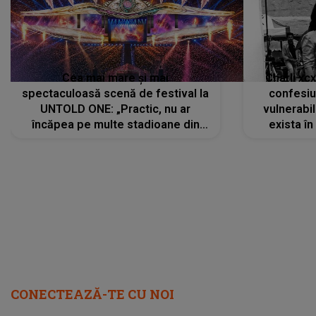
Cea mai mare și mai
Charli xc
spectaculoasă scenă de festival la
confesiu
UNTOLD ONE: „Practic, nu ar
vulnerabil
încăpea pe multe stadioane din
exista în
lume”. Evenimentul începe joi, 6
august 2026
CONECTEAZĂ-TE CU NOI