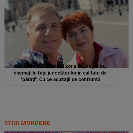
Constantin Enceanu și soția sa, Angelica,
chemați în fața judecătorilor în calitate de
"pârâți". Cu ce acuzații se confruntă
STIRI MONDENE