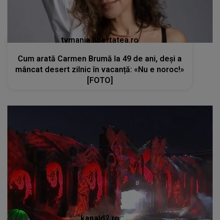
tvmania.libertatea.ro
Cum arată Carmen Brumă la 49 de ani, deși a
mâncat desert zilnic în vacanță: «Nu e noroc!»
[FOTO]
kanald2.ro