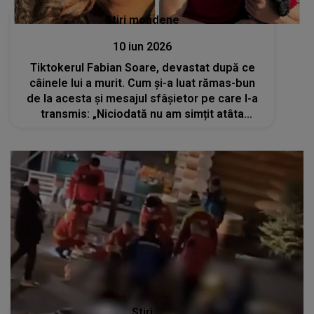
Stiri mondene
10 iun 2026
Tiktokerul Fabian Soare, devastat după ce
câinele lui a murit. Cum și-a luat rămas-bun
de la acesta și mesajul sfâșietor pe care l-a
transmis: „Niciodată nu am simțit atâta
durere și regret”
Stiri