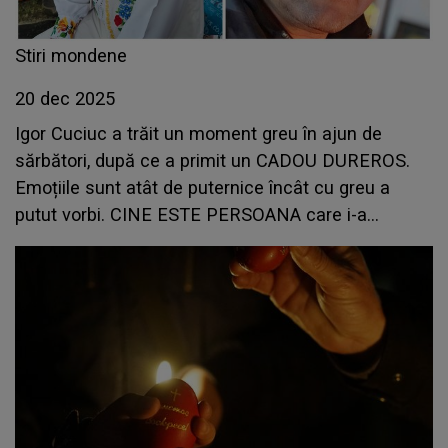
Stiri mondene
20 dec 2025
Igor Cuciuc a trăit un moment greu în ajun de
sărbători, după ce a primit un CADOU DUREROS.
Emoțiile sunt atât de puternice încât cu greu a
putut vorbi. CINE ESTE PERSOANA care i-a
redeschis cea mai mare rană: "Mi se rupe
sufletul.Îmi e greu să privesc...