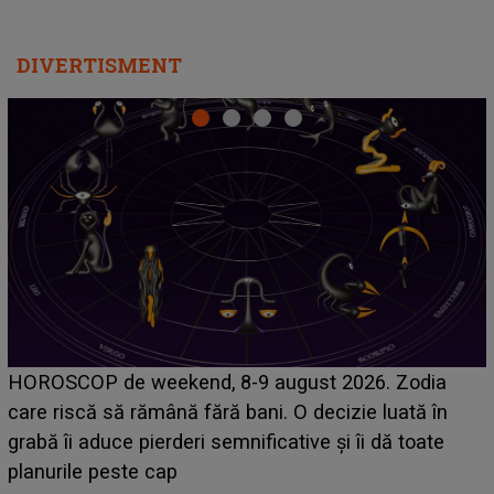
DIVERTISMENT
Emanuel a ținut ACEST DETALIU ASCUNS până
acum! În fața Alexandrei, concurentul din Casa Iubirii
face o MĂRTURISIRE NEAȘTEPTATĂ despre mama
sa: "I-am spus și ei în față, eu nu te iubesc pentru