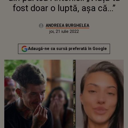
fost doar o luptă, așa că...”
Autor:
ANDREEA BURGHELEA
Publicat:
duminică, 21 martie 2021
Actualizat:
joi, 21 iulie 2022
Adaugă-ne ca sursă preferată în Google