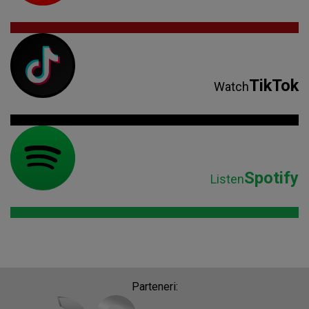
TikTok
Watch
Spotify
Listen
Parteneri: