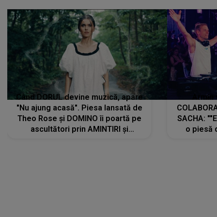
Când DORUL devine muzică, apare
Armin 
"Nu ajung acasă". Piesa lansată de
COLABORAR
Theo Rose și DOMINO îi poartă pe
SACHA: ""E
ascultători prin AMINTIRI și
o piesă 
REGĂSIRI, iar drumul emoțiilor
imediat pre
trece prin sufletul publicului:
cu mine șt
"Pentru toți cei care au plecat
păstrăm do
departe ca să le fie mai bine"