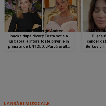
Cât de bine îi merge Andreei
MĂRTURIA
Ibacka după divorț! Fosta soție a
Pușcău!
lui Cabral a întors toate privirile în
cancer dato
prima zi de UNTOLD: „Parcă ai altă
Berkovich, 
strălucire, emani putere,
accident ru
încredere, siguranță...”
Dacă nu 
LANSĂRI MUZICALE