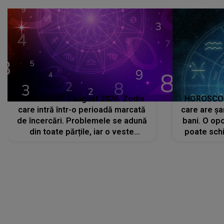
că..."
HOROSCOP 7 august 2026. Zodia
HOROSCOP 
care intră într-o perioadă marcată
care are șa
de încercări. Problemele se adună
bani. O opo
din toate părțile, iar o veste
poate schi
neașteptată îi dă planurile peste
la
cap