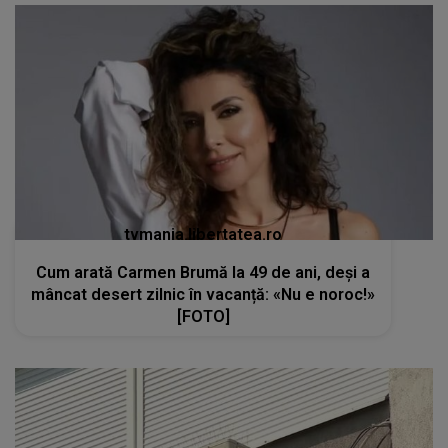
tvmania.libertatea.ro
Cum arată Carmen Brumă la 49 de ani, deși a
mâncat desert zilnic în vacanță: «Nu e noroc!»
[FOTO]