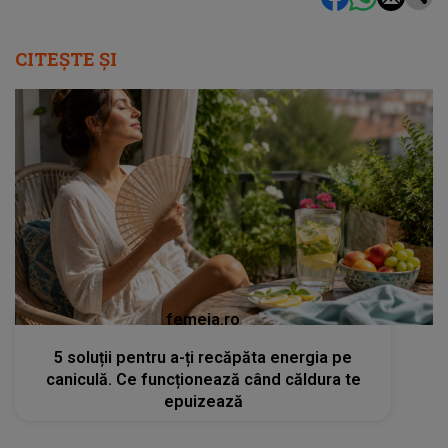
CITEȘTE ȘI
femeia.ro
5 soluții pentru a-ți recăpăta energia pe
caniculă. Ce funcționează când căldura te
epuizează