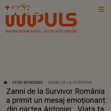
Radio Impuls
STIRI MONDENE
ZANNI DE LA SURVIVOR
ROMÂNIA A PRIMIT UN MESAJ
Zanni de la Survivor România
EMOȚIONANT DIN PARTEA
ANTONIEI: „VIAȚA TA FOST
a primit un mesaj emoționant
DOAR O LUPTĂ, AȘA CĂ...”
din partea Antoniei: „Viața ta