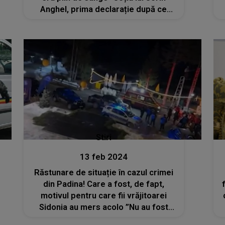
Anghel, prima declarație după ce
soțul ei a fost ucis de fiii vrăjitoarei
Sidonia
Stiri
13 feb 2024
Răstunare de situație în cazul crimei
din Padina! Care a fost, de fapt,
motivul pentru care fii vrăjitoarei
Sidonia au mers acolo ”Nu au fost
invitați la petrecerea privată și nici