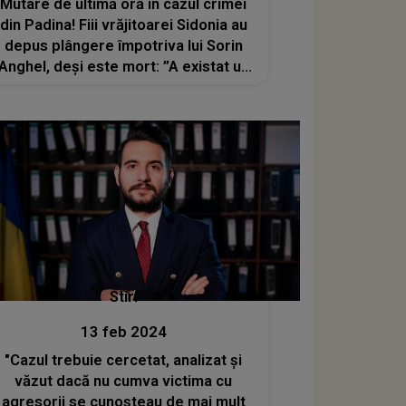
Mutare de ultimă oră în cazul crimei
din Padina! Fiii vrăjitoarei Sidonia au
depus plângere împotriva lui Sorin
Anghel, deși este mort: ”A existat un
prim atac al victimei împotriva
fraţilor Marin”
Stiri
13 feb 2024
"Cazul trebuie cercetat, analizat și
văzut dacă nu cumva victima cu
agresorii se cunoșteau de mai mult