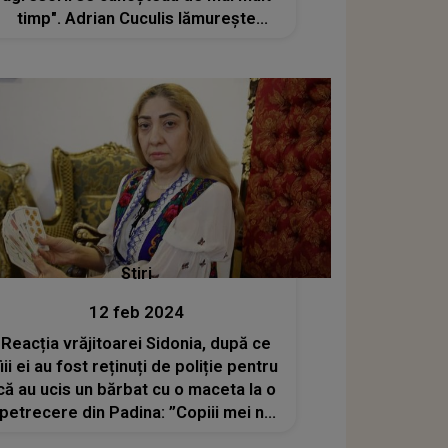
timp". Adrian Cuculis lămurește
tragedia petrecută la Padina
Stiri
12 feb 2024
Reacția vrăjitoarei Sidonia, după ce
fiii ei au fost reținuți de poliție pentru
că au ucis un bărbat cu o maceta la o
petrecere din Padina: ”Copiii mei nu
sunt vinovaţi”