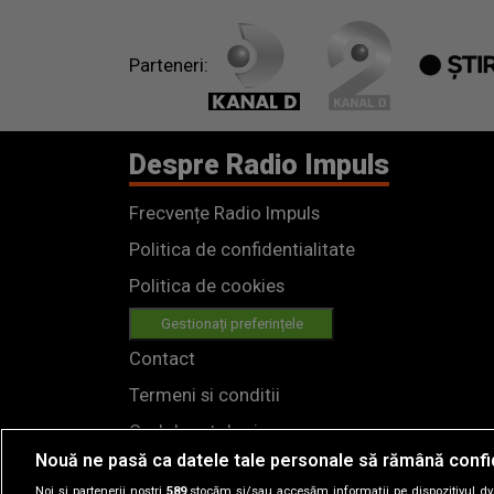
Parteneri:
Despre Radio Impuls
Frecvențe Radio Impuls
Politica de confidentialitate
Politica de cookies
Gestionați preferințele
Contact
Termeni si conditii
Cod deontologic
Nouă ne pasă ca datele tale personale să rămână confi
Regulamente
Noi și partenerii noștri
589
stocăm și/sau accesăm informații pe dispozitivul dvs.