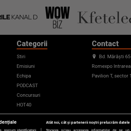
nu se cunoșteau cu cei care o
organizau”
Categorii
Contact
Stiri
Bd. Mărăști 65
Emisiuni
Romexpo Intrarea
Echipa
Pavilion T, sector 
PODCAST
Concursuri
HOT40
dențiale
Atât noi, cât și partenerii noștri prelucrăm datele 
, precum identificatorii
Stocarea și/sau accesarea informațiilor de pe un 