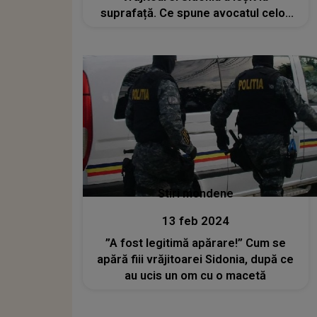
suprafață. Ce spune avocatul celor
trei bărbați suspectați că l-au ucis pe
Sorin Anghel
Stiri mondene
13 feb 2024
”A fost legitimă apărare!” Cum se
apără fiii vrăjitoarei Sidonia, după ce
au ucis un om cu o macetă