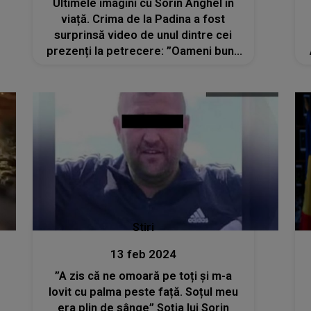
Ultimele imagini cu Sorin Anghel în
viață. Crima de la Padina a fost
surprinsă video de unul dintre cei
prezenți la petrecere: ”Oameni buni,
îl omorâți!”
Stiri
13 feb 2024
”A zis că ne omoară pe toți și m-a
lovit cu palma peste față. Soțul meu
era plin de sânge” Soția lui Sorin