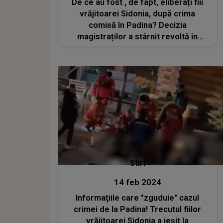
De ce au fost , de fapt, eliberați fiii
vrăjitoarei Sidonia, după crima
comisă în Padina? Decizia
magistraților a stârnit revoltă în
spațiul public: ”În ce țară trăim”
Stiri
14 feb 2024
Informaţiile care "zguduie" cazul
crimei de la Padina! Trecutul fiilor
vrăjitoarei Sidonia a ieșit la