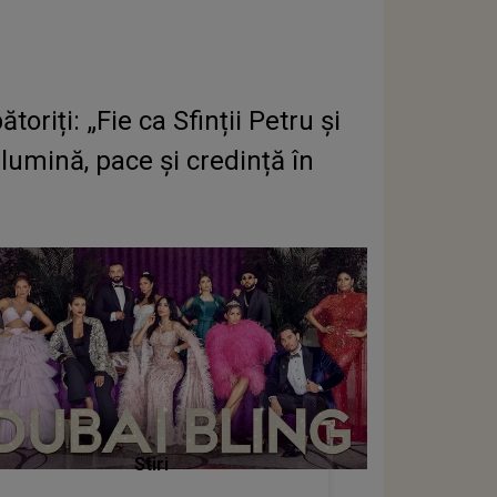
toriți: „Fie ca Sfinții Petru și
 lumină, pace și credință în
Stiri