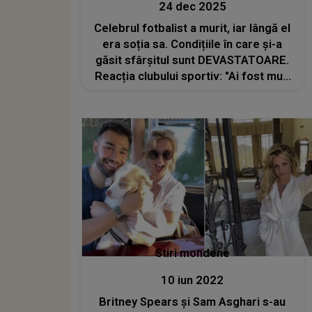
24 dec 2025
Celebrul fotbalist a murit, iar lângă el
era soția sa. Condițiile în care și-a
găsit sfârșitul sunt DEVASTATOARE.
Reacția clubului sportiv: "Ai fost mult
mai mult decât un simplu căpitan. Ai
fost un prieten, un model, o
persoană care ne-a marcat pe toţi"
Stiri mondene
10 iun 2022
Britney Spears și Sam Asghari s-au