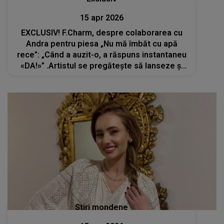
15 apr 2026
EXCLUSIV! F.Charm, despre colaborarea cu
Andra pentru piesa „Nu mă îmbăt cu apă
rece”: „Când a auzit-o, a răspuns instantaneu
«DA!»” .Artistul se pregătește să lanseze și
un nou album
Stiri mondene