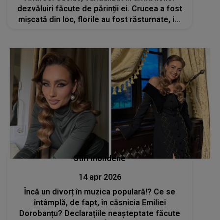
dezvăluiri făcute de părinții ei. Crucea a fost
mișcată din loc, florile au fost răsturnate, iar
unele obiecte au fost distruse sau furate.
Igor Cuciuc: „Lume, ce se întâmplă?”
Stiri mondene
14 apr 2026
Încă un divorț în muzica populară!? Ce se
întâmplă, de fapt, în căsnicia Emiliei
Dorobanțu? Declarațiile neașteptate făcute