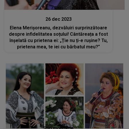
Stiri
26 dec 2023
Elena Merișoreanu, dezvăluiri surprinzătoare
despre infidelitatea soțului! Cântăreața a fost
înșelată cu prietena ei: „Ție nu ți-e rușine? Tu,
prietena mea, te iei cu bărbatul meu?”
Stiri mondene