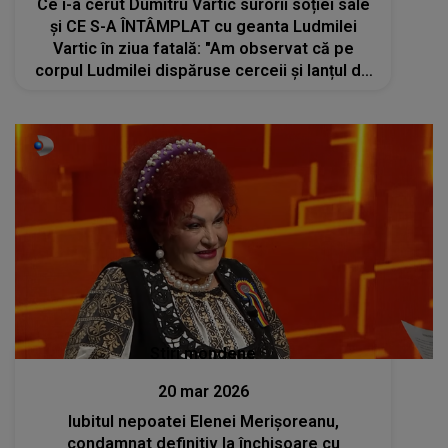
Ce i-a cerut Dumitru Vartic surorii soției sale
și CE S-A ÎNTÂMPLAT cu geanta Ludmilei
Vartic în ziua fatală: "Am observat că pe
corpul Ludmilei dispăruse cerceii și lanțul de
la gât. Nu scotea niciodată bijuteriile,
indiferent că mergea la..."
Stiri mondene
20 mar 2026
Iubitul nepoatei Elenei Merișoreanu,
condamnat definitiv la închisoare cu