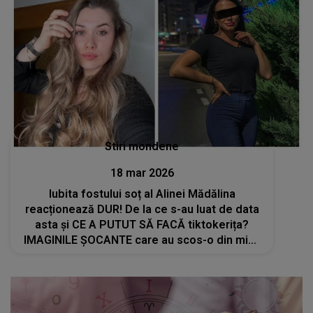
Stiri mondene
18 mar 2026
Iubita fostului soț al Alinei Mădălina
reacționează DUR! De la ce s-au luat de data
asta și CE A PUTUT SĂ FACĂ tiktokerița?
IMAGINILE ȘOCANTE care au scos-o din minți
pe brunetă: "Ce mai ai tu cu noi? De ce..."