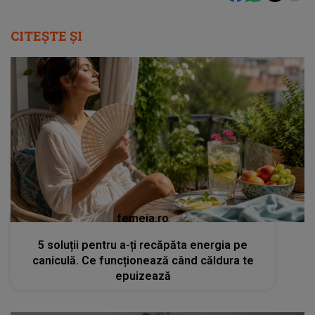
CITEȘTE ȘI
femeia.ro
5 soluții pentru a-ți recăpăta energia pe
caniculă. Ce funcționează când căldura te
epuizează