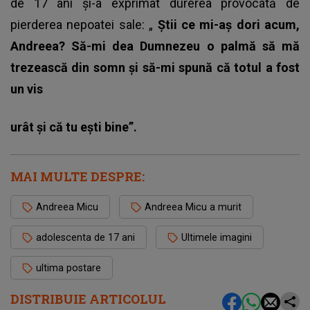
de 17 ani și-a exprimat durerea provocată de
pierderea nepoatei sale: „
Știi ce mi-aș dori acum,
Andreea? Să-mi dea Dumnezeu o palmă să mă
trezească din somn și să-mi spună că totul a fost
un vis
urât și că tu ești bine”.
MAI MULTE DESPRE:
Andreea Micu
Andreea Micu a murit
adolescenta de 17 ani
Ultimele imagini
ultima postare
DISTRIBUIE ARTICOLUL