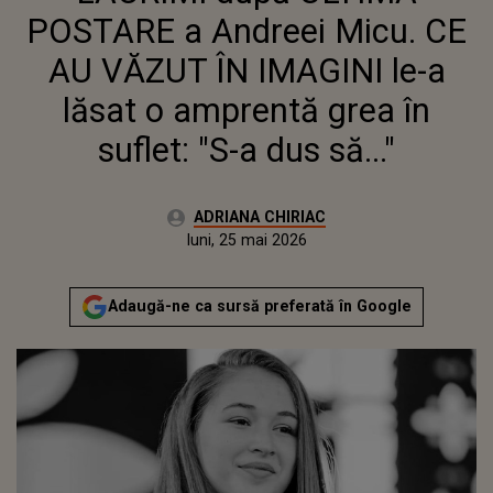
DUS SĂ..."
POSTARE a Andreei Micu. CE
AU VĂZUT ÎN IMAGINI le-a
lăsat o amprentă grea în
suflet: "S-a dus să..."
Autor:
ADRIANA CHIRIAC
Publicat:
luni, 25 mai 2026
Actualizat:
luni, 25 mai 2026
Adaugă-ne ca sursă preferată în Google