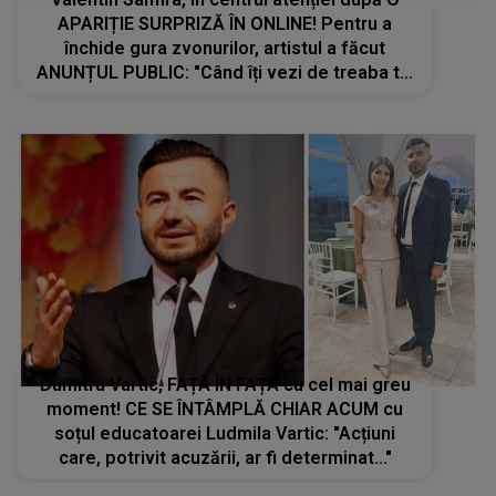
APARIȚIE SURPRIZĂ ÎN ONLINE! Pentru a
închide gura zvonurilor, artistul a făcut
ANUNȚUL PUBLIC: "Când îți vezi de treaba ta,
îți rămâne și..."
Dumitru Vartic, FAȚĂ ÎN FAȚĂ cu cel mai greu
moment! CE SE ÎNTÂMPLĂ CHIAR ACUM cu
soțul educatoarei Ludmila Vartic: "Acțiuni
care, potrivit acuzării, ar fi determinat..."