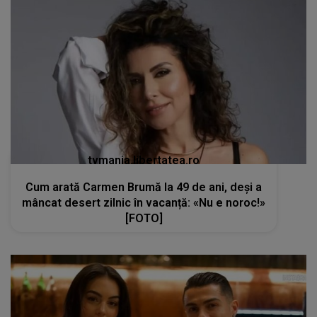
tvmania.libertatea.ro
Cum arată Carmen Brumă la 49 de ani, deși a
mâncat desert zilnic în vacanță: «Nu e noroc!»
[FOTO]