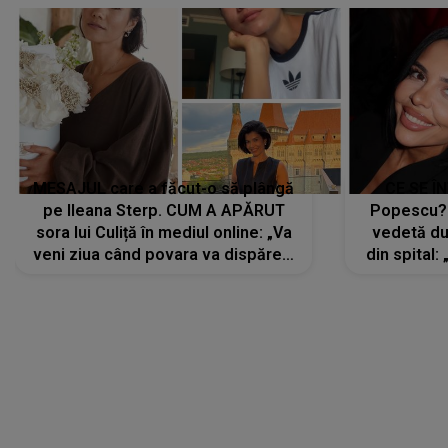
MESAJUL care a făcut-o să plângă
CE SE Î
pe Ileana Sterp. CUM A APĂRUT
Popescu?
sora lui Culiță în mediul online: „Va
vedetă du
veni ziua când povara va dispărea,
din spital:
iar lacrimile...”