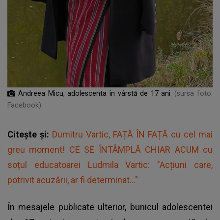
Andreea Micu, adolescenta în vârstă de 17 ani
(sursa foto:
Facebook)
Citește și:
Dumitru Vartic, FAȚĂ ÎN FAȚĂ cu cel mai
greu moment! CE SE ÎNTÂMPLĂ CHIAR ACUM cu
soțul educatoarei Ludmila Vartic: "Acțiuni care,
potrivit acuzării, ar fi determinat..."
În mesajele publicate ulterior, bunicul adolescentei