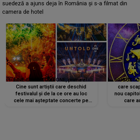
BĂIATUL VIZAT de Alexandra?! Aflându-se în fața
faptului împlinit, A RECUNOSCUT IMEDIAT: "Am
avut..."
LINE-UP UNTOLD ONE, prima zi.
HOROSCOP 
Cine sunt artiștii care deschid
care scap
festivalul și de la ce ore au loc
nou capitol
cele mai așteptate concerte pe
care a
scena principală?
perioadă 