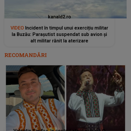
kanald2.ro
VIDEO
Incident în timpul unui exercițiu militar
la Buzău: Parașutist suspendat sub avion și
alt militar rănit la aterizare
RECOMANDĂRI
Valentin Sanfira, în centrul atenției după O