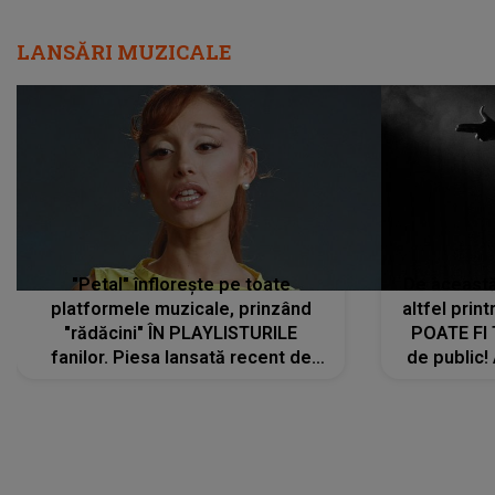
LANSĂRI MUZICALE
"Petal" înflorește pe toate
De această 
platformele muzicale, prinzând
altfel prin
"rădăcini" ÎN PLAYLISTURILE
POATE FI
fanilor. Piesa lansată recent de
de public!
Ariana Grande îi face pe
a lansat V
ascultători SĂ O ASCULTE PE
REPEAT