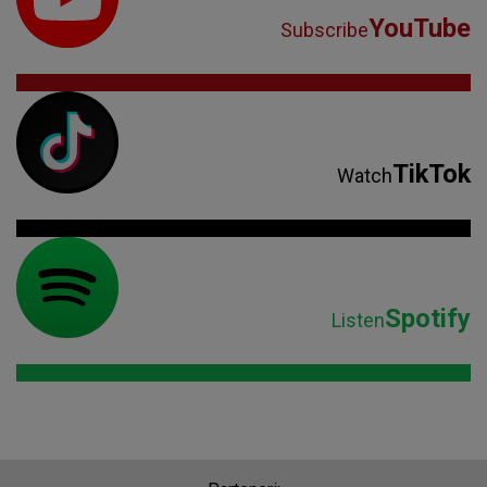
YouTube
Subscribe
TikTok
Watch
Spotify
Listen