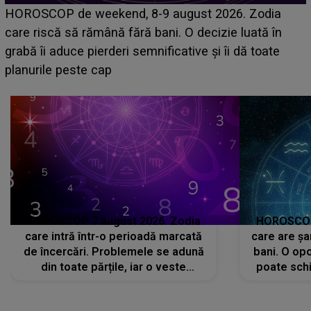
Emanuel a ținut ACEST DETALIU ASCUNS până
acum! În fața Alexandrei, concurentul din Casa Iubirii
face o MĂRTURISIRE NEAȘTEPTATĂ despre mama
sa: "I-am spus și ei în față, eu nu te iubesc pentru
că..."
HOROSCOP 7 august 2026. Zodia
HOROSCOP 
care intră într-o perioadă marcată
care are șa
de încercări. Problemele se adună
bani. O opo
din toate părțile, iar o veste
poate schi
neașteptată îi dă planurile peste
la
cap