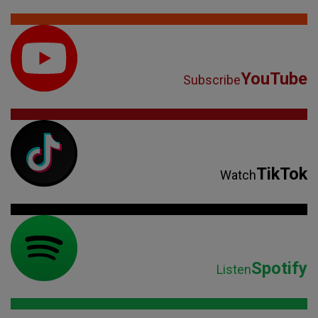
YouTube
Subscribe
TikTok
Watch
Spotify
Listen