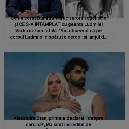
Ce i-a cerut Dumitru Vartic surorii soției sale
și CE S-A ÎNTÂMPLAT cu geanta Ludmilei
Vartic în ziua fatală: "Am observat că pe
corpul Ludmilei dispăruse cerceii și lanțul de
la gât. Nu scotea niciodată bijuteriile,
indiferent că mergea la..."
Alexandra Stan, primele declarații despre
sarcină! „Mă simt incredibil de