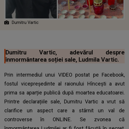
Dumitru Vartic
Dumitru Vartic, adevărul despre
înmormântarea soției sale, Ludmila Vartic.
Prin intermediul unui VIDEO postat pe Facebook,
fostul vicepreședinte al raionului Hîncești a avut
prima sa aparție publică după moartea educatoarei.
Printre declarațiile sale, Dumitru Vartic a vrut să
clarifice un aspect care a stârnit un val de
controverse în ONLINE. Se zvonea că
înmormântarea Ludmilei ar fi fost făcută în secret,