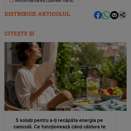
înmormântarea Ludmilei Vartic
DISTRIBUIE ARTICOLUL
CITEȘTE ȘI
femeia.ro
5 soluții pentru a-ți recăpăta energia pe
caniculă. Ce funcționează când căldura te