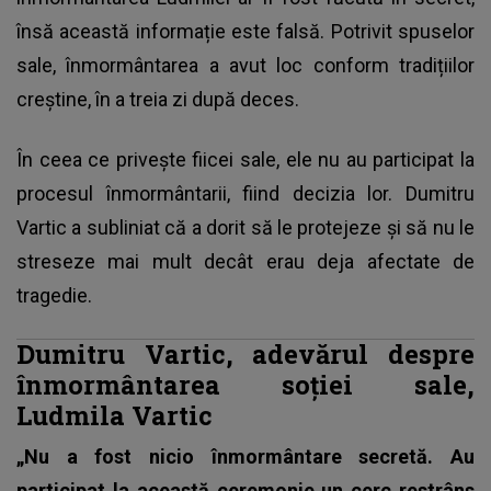
însă această informație este falsă. Potrivit spuselor
sale, înmormântarea a avut loc conform tradițiilor
creștine, în a treia zi după deces.
În ceea ce privește fiicei sale, ele nu au participat la
procesul înmormântarii, fiind decizia lor. Dumitru
Vartic a subliniat că a dorit să le protejeze și să nu le
streseze mai mult decât erau deja afectate de
tragedie.
Dumitru Vartic, adevărul despre
înmormântarea soției sale,
Ludmila Vartic
„Nu a fost nicio înmormântare secretă. Au
participat la această ceremonie un cerc restrâns