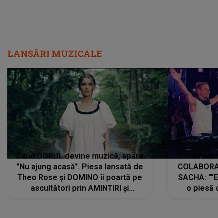
LANSĂRI MUZICALE
Când DORUL devine muzică, apare
Armin 
"Nu ajung acasă". Piesa lansată de
COLABORAR
Theo Rose și DOMINO îi poartă pe
SACHA: ""E
ascultători prin AMINTIRI și
o piesă 
REGĂSIRI, iar drumul emoțiilor
imediat pre
trece prin sufletul publicului:
cu mine șt