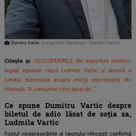
Dumitru Vartic
(sursa foto: Facebook / Dumitru Vartic)
Citește și:
DESCOPERIRILE din expertiza medico-
legală zguduie cazul Ludmiei Vartic și aruncă o
lumină dureroasă asupra morții educatoarei din
Hîncești: "A consumat cinci tipuri de..."
Ce spune Dumitru Vartic despre
biletul de adio lăsat de soția sa,
Ludmila Vartic
Fostul vicepreședinte al raionului Hîncești confirmă