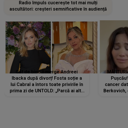
Radio Impuls cucerește tot mai mulți
ascultători: creșteri semnificative în audiență
Cât de bine îi merge Andreei
MĂRTURIA
Ibacka după divorț! Fosta soție a
Pușcău!
lui Cabral a întors toate privirile în
cancer dato
prima zi de UNTOLD: „Parcă ai altă
Berkovich, 
strălucire, emani putere,
accident ru
încredere, siguranță...”
Dacă nu 