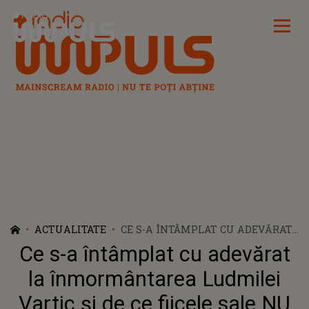
Radio Impuls
ACTUALITATE
CE S-A ÎNTÂMPLAT CU ADEVĂRAT
LA ÎNMORMÂNTAREA LUDMILEI
Ce s-a întâmplat cu adevărat
VARTIC ȘI DE CE FIICELE SALE NU
AU VRUT SĂ FIE PREZENTE?
la înmormântarea Ludmilei
DUMITRU VARTIC: "VREAU SĂ VĂ
Vartic și de ce fiicele sale NU
SPUN CĂ FETELE..."