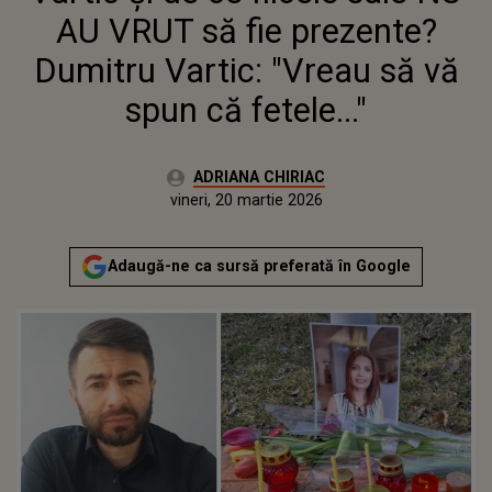
AU VRUT să fie prezente?
Dumitru Vartic: "Vreau să vă
spun că fetele..."
Autor:
ADRIANA CHIRIAC
Publicat:
vineri, 20 martie 2026
Actualizat:
vineri, 20 martie 2026
Adaugă-ne ca sursă preferată în Google