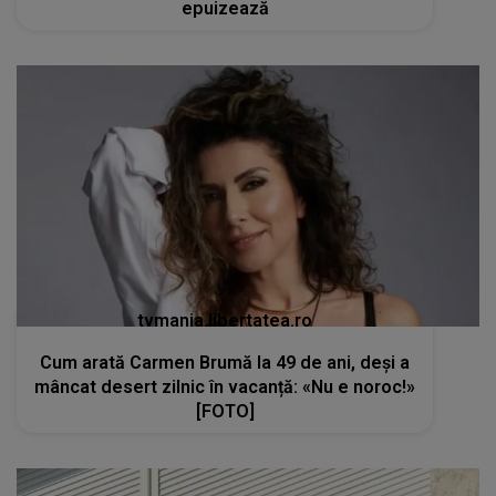
epuizează
tvmania.libertatea.ro
Cum arată Carmen Brumă la 49 de ani, deși a
mâncat desert zilnic în vacanță: «Nu e noroc!»
[FOTO]