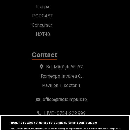
Echipa
PODCAST
Concursuri
HOT40
Contact
Bd. Mărăști 65-67,
Romexpo Intrarea C,
Pavilion T, sector 1
office@radioimpuls.ro
LIVE : 0754-222.999
WhatsApp: 0754-222.999
Nouă ne pasă ca datele tale personale să rămână confidențiale
Noi și partenerii noștri
589
stocăm și/sau accesăm informații pe dispozitivul dvs., precum identificatorii cookie unici pentru