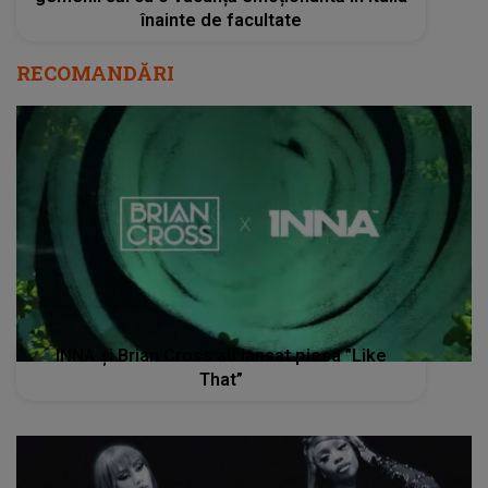
înainte de facultate
RECOMANDĂRI
INNA și Brian Cross au lansat piesa ”Like
That”