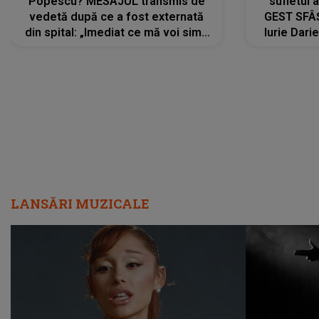
Popescu? MESAJUL transmis de
sufletul 
vedetă după ce a fost externată
GEST SFÂȘ
din spital: „Imediat ce mă voi simți
Iurie Dari
mai bine...”
măsură ce
LANSĂRI MUZICALE