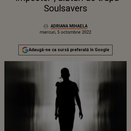
Soulsavers
Autor:
ADRIANA MIHAELA
Publicat:
marți, 5 octombrie 2021
Actualizat:
miercuri, 5 octombrie 2022
Adaugă-ne ca sursă preferată în Google