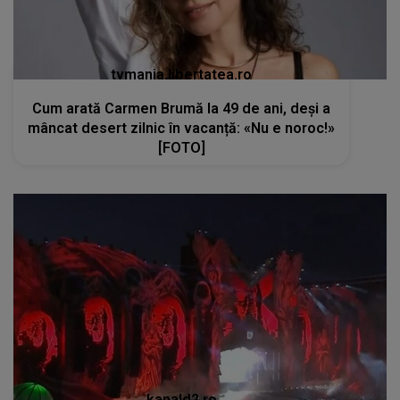
tvmania.libertatea.ro
Cum arată Carmen Brumă la 49 de ani, deși a
mâncat desert zilnic în vacanță: «Nu e noroc!»
[FOTO]
kanald2.ro