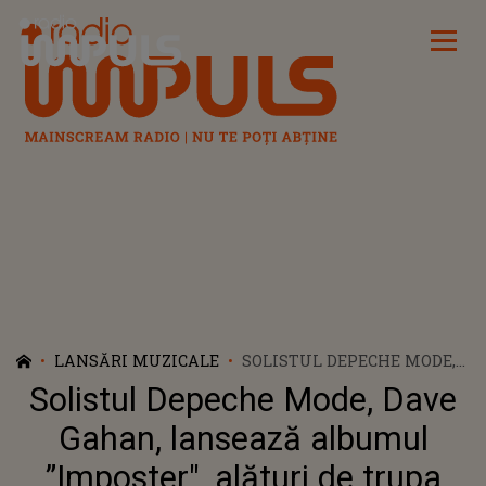
Radio Impuls
LANSĂRI MUZICALE
SOLISTUL DEPECHE MODE,
DAVE GAHAN, LANSEAZĂ
Solistul Depeche Mode, Dave
ALBUMUL ”IMPOSTER",
ALĂTURI DE TRUPA
Gahan, lansează albumul
SOULSAVERS
”Imposter", alături de trupa