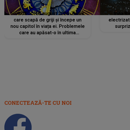
HOROSCOP 5 august 2026. Zodia
Irina R
care scapă de griji și începe un
electriza
nou capitol în viața ei. Problemele
surpri
care au apăsat-o în ultima
perioadă își găsesc, în sfârșit,
rezolvarea
CONECTEAZĂ-TE CU NOI