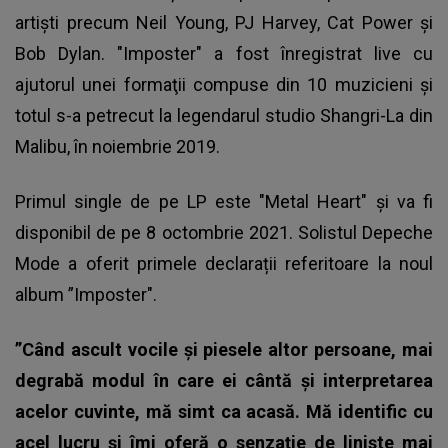
artişti precum Neil Young, PJ Harvey, Cat Power şi
Bob Dylan. "Imposter" a fost înregistrat live cu
ajutorul unei formaţii compuse din 10 muzicieni şi
totul s-a petrecut la legendarul studio Shangri-La din
Malibu, în noiembrie 2019.
Primul single de pe LP este "Metal Heart" şi va fi
disponibil de pe 8 octombrie 2021. Solistul Depeche
Mode a oferit primele declarații referitoare la noul
album ”Imposter".
”Când ascult vocile şi piesele altor persoane, mai
degrabă modul în care ei cântă şi interpretarea
acelor cuvinte, mă simt ca acasă. Mă identific cu
acel lucru şi îmi oferă o senzaţie de linişte mai