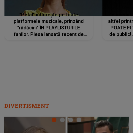
"Petal" înflorește pe toate
De această 
platformele muzicale, prinzând
altfel prin
"rădăcini" ÎN PLAYLISTURILE
POATE FI
fanilor. Piesa lansată recent de
de public!
Ariana Grande îi face pe
a lansat V
ascultători SĂ O ASCULTE PE
REPEAT
DIVERTISMENT