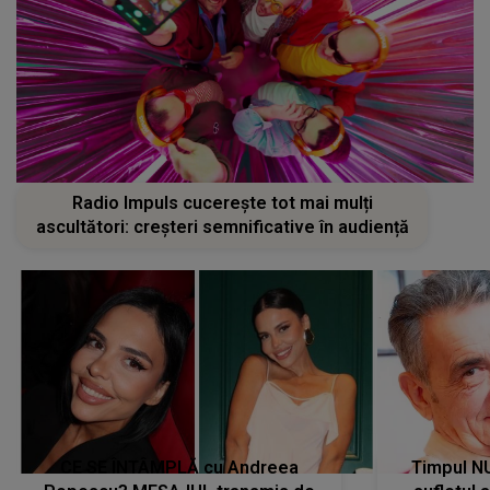
Radio Impuls cucerește tot mai mulți
ascultători: creșteri semnificative în audiență
CE SE ÎNTÂMPLĂ cu Andreea
Timpul N