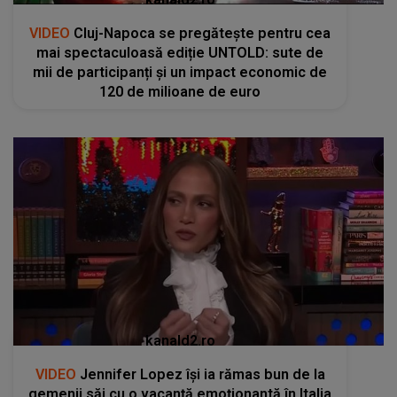
VIDEO
Cluj-Napoca se pregătește pentru cea
mai spectaculoasă ediție UNTOLD: sute de
mii de participanți și un impact economic de
120 de milioane de euro
kanald2.ro
VIDEO
Jennifer Lopez își ia rămas bun de la
gemenii săi cu o vacanță emoționantă în Italia