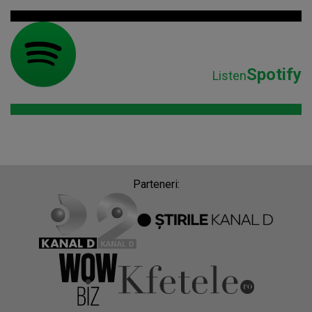
Spotify
Listen
Parteneri: