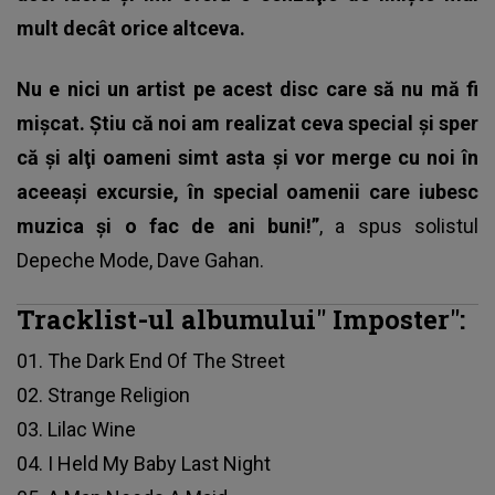
mult decât orice altceva.
Nu e nici un artist pe acest disc care să nu mă fi
mişcat. Ştiu că noi am realizat ceva special şi sper
că şi alţi oameni simt asta şi vor merge cu noi în
aceeaşi excursie, în special oamenii care iubesc
muzica şi o fac de ani buni!”
, a spus solistul
Depeche Mode,
Dave Gahan
.
Tracklist-ul albumului"
Imposter
":
01. The Dark End Of The Street
02. Strange Religion
03. Lilac Wine
04. I Held My Baby Last Night