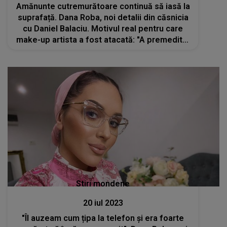
Amănunte cutremurătoare continuă să iasă la
suprafață. Dana Roba, noi detalii din căsnicia
cu Daniel Balaciu. Motivul real pentru care
make-up artista a fost atacată: "A premeditat
totul cu ceva timp înainte"
Stiri mondene
20 iul 2023
"Îl auzeam cum țipa la telefon și era foarte