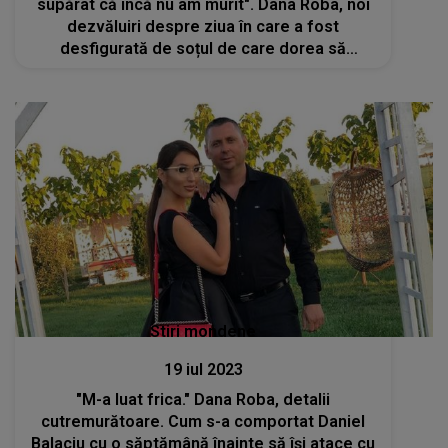
supărat că încă nu am murit". Dana Roba, noi
dezvăluiri despre ziua în care a fost
desfigurată de soțul de care dorea să
divorțeze
Stiri mondene
19 iul 2023
"M-a luat frica." Dana Roba, detalii
cutremurătoare. Cum s-a comportat Daniel
Balaciu cu o săptămână înainte să își atace cu