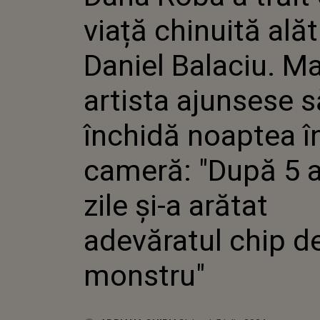
BALACI
viață chinuită alăt
ARTISTA
SE ÎNCH
ÎN CAME
Daniel Balaciu. M
ANI DE Z
ARĂTAT
artista ajunsese s
CHIP D
închidă noaptea î
cameră: "După 5 a
zile și-a arătat
adevăratul chip d
monstru"