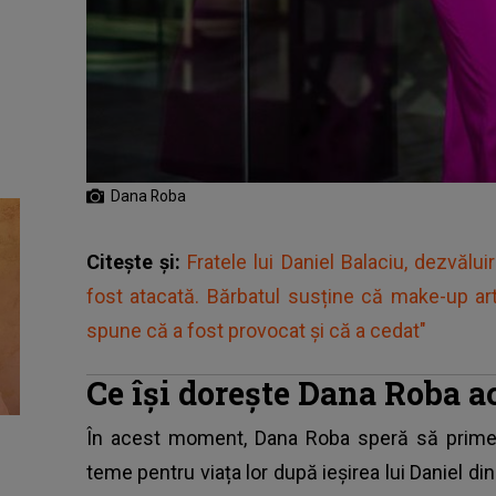
Dana Roba
Citește și:
Fratele lui Daniel Balaciu, dezvălui
fost atacată. Bărbatul susține că make-up artist
spune că a fost provocat și că a cedat"
Ce își dorește Dana Roba 
În acest moment,
Dana Roba
speră să primea
teme pentru viața lor după ieșirea lui Daniel di