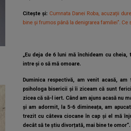
Citește și:
Cumnata Danei Roba, acuzații dure 
bine și frumos până la denigrarea familiei". C
„Eu deja de 6 luni mă închideam cu cheia, 
intre și o să mă omoare.
Duminica respectivă, am venit acasă, am f
psihologa bisericii și îi ziceam că sunt feri
zicea că să-l iert. Când am ajuns acasă nu 
și am adormit, la 5-6 dimineața, am apuca
trezit cu câteva ciocane în cap și el mă în
decât să te știu divorțată, mai bine te omor”.