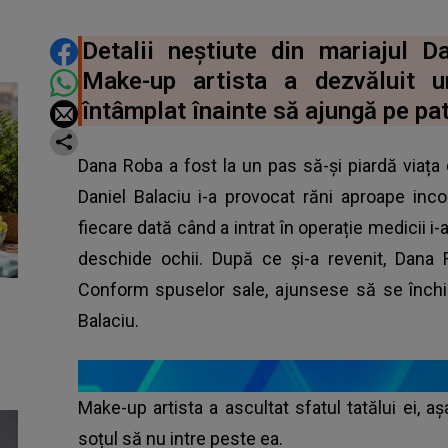
DISTRIBUIE ARTICOLUL
Detalii neștiute din mariajul 
Make-up artista a dezvăluit 
întâmplat înainte să ajungă pe pat
Dana Roba a fost la un pas să-și piardă viața
Daniel Balaciu i-a provocat răni aproape inc
fiecare dată când a intrat în operație medicii i
deschide ochii. După ce și-a revenit, Dana R
Conform spuselor sale, ajunsese să se închid
Balaciu.
Make-up artista a ascultat sfatul tatălui ei, aș
soțul să nu intre peste ea.