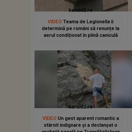
kanald2.ro
VIDEO
Teama de Legionella îi
determină pe români să renunțe la
aerul condiționat în plină caniculă
kanald2.ro
VIDEO
Un gest aparent romantic a
stârnit indignare și a declanșat o
anchetă penală pe Transfăgărășan