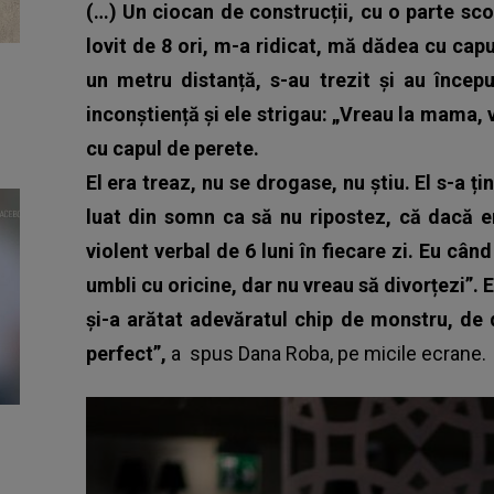
(…) Un ciocan de construcții, cu o parte scoț
lovit de 8 ori, m-a ridicat, mă dădea cu capu
un metru distanță, s-au trezit și au încep
inconștiență și ele strigau: „Vreau la mama
cu capul de perete.
El era treaz, nu se drogase, nu știu. El s-a ț
luat din somn ca să nu ripostez, că dacă e
violent verbal de 6 luni în fiecare zi. Eu câ
umbli cu oricine, dar nu vreau să divorțezi”.
și-a arătat adevăratul chip de monstru, de
perfect”,
a spus
Dana Roba
, pe micile ecrane.