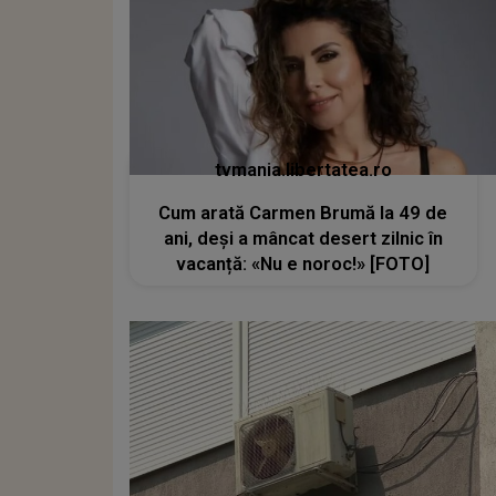
tvmania.libertatea.ro
Cum arată Carmen Brumă la 49 de
ani, deși a mâncat desert zilnic în
vacanță: «Nu e noroc!» [FOTO]