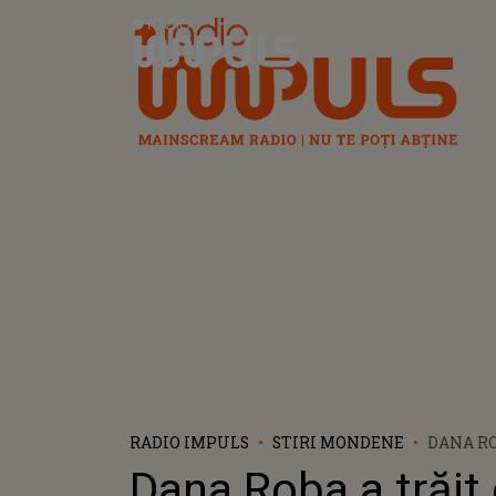
Radio Impuls
RADIO IMPULS
STIRI MONDENE
DANA RO
VIAȚĂ C
Dana Roba a trăit
ALĂTURI