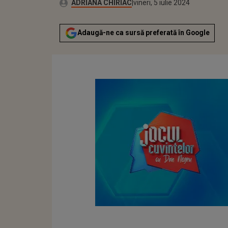
Publicat:
Autor:
miercuri, 5 iulie 2023
Actualizat:
ADRIANA CHIRIAC
vineri, 5 iulie 2024
Adaugă-ne ca sursă preferată în Google