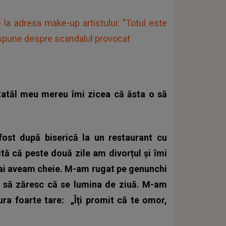
la adresa make-up artistului: "Totul este
e spune despre scandalul provocat
tatăl meu mereu îmi zicea că ăsta o să
ost după biserică la un restaurant cu
cită că peste două zile am divorțul și îmi
mai aveam cheie. M-am rugat pe genunchi
t să zăresc că se lumina de ziuă. M-am
jura foarte tare:
„Îți promit că te omor,