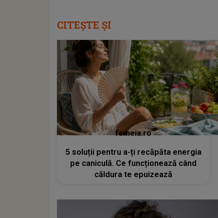
CITEȘTE ȘI
femeia.ro
5 soluții pentru a-ți recăpăta energia
pe caniculă. Ce funcționează când
căldura te epuizează