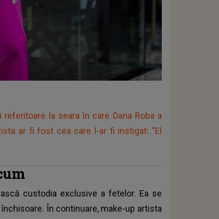
ri referitoare la seara în care Dana Roba a
a ar fi fost cea care l-ar fi instigat: "El
acum
scă custodia exclusive a fetelor. Ea se
n închisoare. În continuare, make-up artista