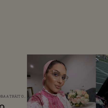
BA A TRĂIT O
HINUITĂ
 o
 DE DANIEL