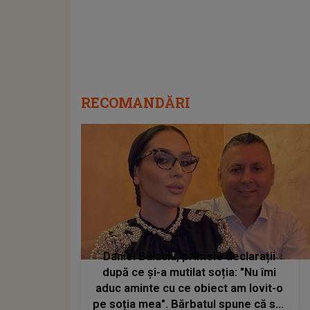
RECOMANDĂRI
Daniel Balaciu, primele declarații
după ce și-a mutilat soția: "Nu îmi
aduc aminte cu ce obiect am lovit-o
pe soția mea". Bărbatul spune că s-a