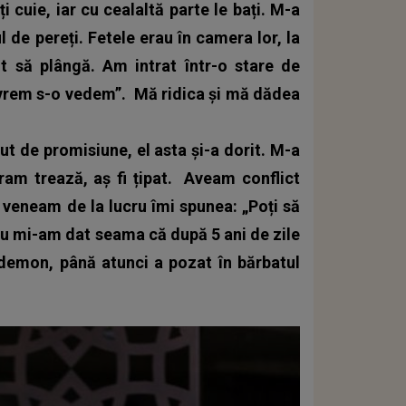
i cuie, iar cu cealaltă parte le bați. M-a
l de pereți. Fetele erau în camera lor, la
ut să plângă. Am intrat într-o stare de
, vrem s-o vedem”.
Mă ridica și mă dădea
inut de promisiune, el asta și-a dorit. M-a
ram trează, aș fi țipat.
Aveam conflict
nd veneam de la lucru îmi spunea: „Poți să
 Eu mi-am dat seama că după 5 ani de zile
 demon, până atunci a pozat în bărbatul