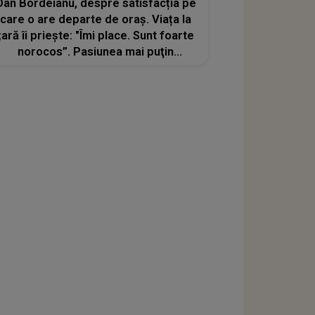
Dan Bordeianu, despre satisfacția pe
care o are departe de oraș. Viața la
țară îi priește: "Îmi place. Sunt foarte
norocos”. Pasiunea mai puţin
obişnuită pe care o are celebru actor