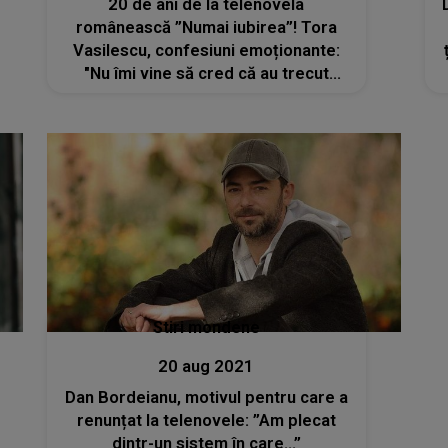
20 de ani de la telenovela
românească ”Numai iubirea”! Tora
Vasilescu, confesiuni emoționante:
"Nu îmi vine să cred că au trecut
atâția ani"
Stiri mondene
20 aug 2021
Dan Bordeianu, motivul pentru care a
renunțat la telenovele: ”Am plecat
dintr-un sistem în care...”