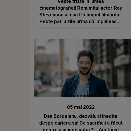
Veste tristă în lumea
cinematografiei! Renumitul actor Ray
Stevenson a murit în timpul filmărilor.
Peste patru zile urma să împlinească
59 de ani
Stiri mondene
05 mai 2022
Dan Bordeianu, dezvăluiri inedite
despe cariera sa! Ce sacrificii a făcut
pentru a ajunge actor?!: „Am făcut