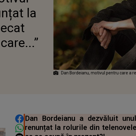
N SISTEM ÎN CARE...”
nțat la
lecat
care...”
Dan Bordeianu, motivul pentru care a re
DISTRIBUIE ARTICOLUL
Dan Bordeianu a dezvăluit unu
renunțat la rolurile din telenovel