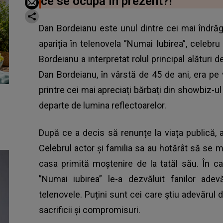
ce se ocupă în prezent?!
Dan Bordeianu este unul dintre cei mai îndrăg
apariția în telenovela ”Numai Iubirea”, celebr
Bordeianu a interpretat rolul principal alături 
Dan Bordeianu, în vârstă de 45 de ani, era pe v
printre cei mai apreciați bărbați din showbiz-
departe de lumina reflectoarelor.
După ce a decis să renunțe la viața publică, 
Celebrul actor și familia sa au hotărât să se mu
casa primită moștenire de la tatăl său. În cad
”Numai iubirea” le-a dezvăluit fanilor ade
telenovele. Puțini sunt cei care știu adevărul 
sacrificii și compromisuri.