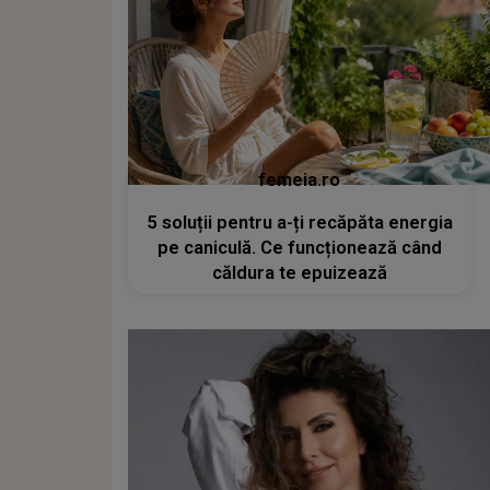
femeia.ro
5 soluții pentru a-ți recăpăta energia
pe caniculă. Ce funcționează când
căldura te epuizează