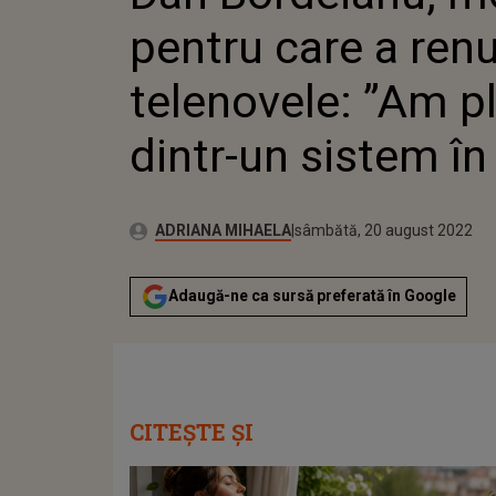
DINTR-U
pentru care a renu
telenovele: ”Am p
dintr-un sistem în 
Publicat:
Autor:
vineri, 20 august 2021
Actualizat:
ADRIANA MIHAELA
sâmbătă, 20 august 2022
Adaugă-ne ca sursă preferată în Google
CITEȘTE ȘI