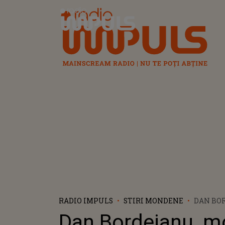
Radio Impuls
RADIO IMPULS
STIRI MONDENE
DAN BO
PENTRU
Dan Bordeianu, mo
TELENOV