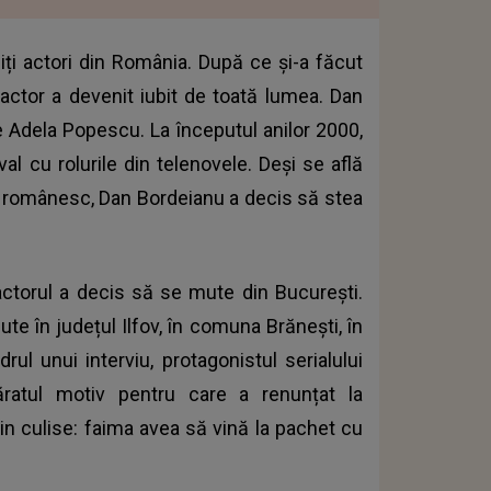
iți actori din România. După ce și-a făcut
u actor a devenit iubit de toată lumea. Dan
de Adela Popescu. La începutul anilor 2000,
al cu rolurile din telenovele. Deși se află
ul românesc, Dan Bordeianu a decis să stea
actorul a decis să se mute din București.
te în județul Ilfov, în comuna Brănești, în
rul unui interviu, protagonistul serialului
văratul motiv pentru care a renunțat la
din culise: faima avea să vină la pachet cu