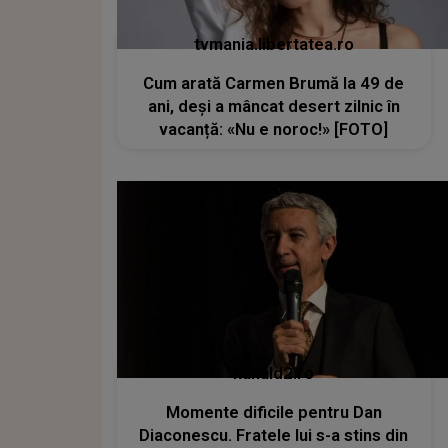
tvmania.libertatea.ro
Cum arată Carmen Brumă la 49 de
ani, deși a mâncat desert zilnic în
vacanță: «Nu e noroc!» [FOTO]
kanald2.ro
Momente dificile pentru Dan
Diaconescu. Fratele lui s-a stins din