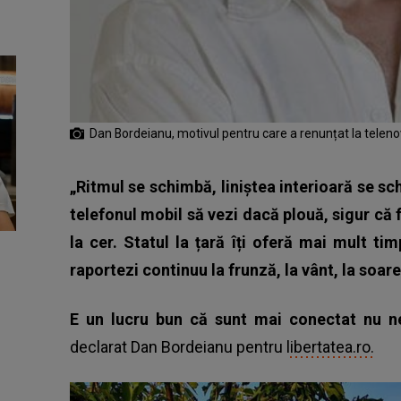
Dan Bordeianu, motivul pentru care a renunțat la teleno
„Ritmul se schimbă, liniștea interioară se sch
telefonul mobil să vezi dacă plouă, sigur că f
la cer. Statul la țară îți oferă mai mult tim
raportezi continuu la frunză, la vânt, la soare,
E un lucru bun că sunt mai conectat nu n
declarat Dan Bordeianu pentru
libertatea.ro.