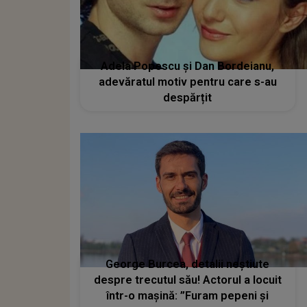
Adela Popescu și Dan Bordeianu,
adevăratul motiv pentru care s-au
despărțit
George Burcea, detalii neștiute
despre trecutul său! Actorul a locuit
într-o mașină: ”Furam pepeni și