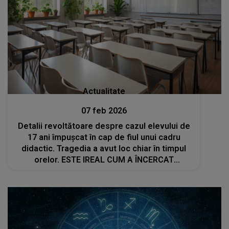
Actualitate
07 feb 2026
Detalii revoltătoare despre cazul elevului de
17 ani împușcat în cap de fiul unui cadru
didactic. Tragedia a avut loc chiar în timpul
orelor. ESTE IREAL CUM A ÎNCERCAT
directorul școlii din Predeal să mușamalizeze
cazul: "Am reușit să mă transfer din..."