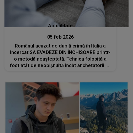
Actualitate
05 feb 2026
Românul acuzat de dublă crimă în Italia a
încercat SĂ EVADEZE DIN ÎNCHISOARE printr-
o metodă neașteptată. Tehnica folosită a
fost atât de neobișnuită încât anchetatorii au
rămas șocați: " Ne întrebăm, de fapt, cum un
prizonier care..."