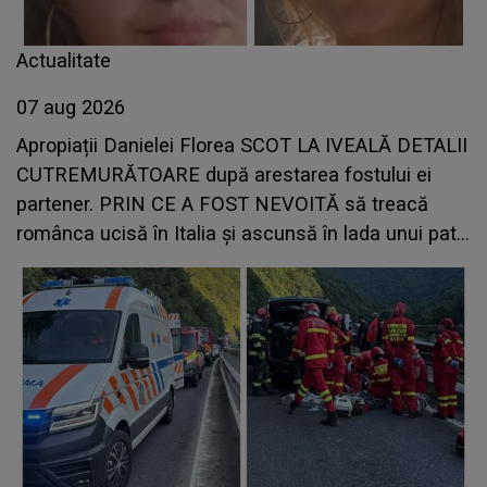
Actualitate
07 aug 2026
Apropiații Danielei Florea SCOT LA IVEALĂ DETALII
CUTREMURĂTOARE după arestarea fostului ei
partener. PRIN CE A FOST NEVOITĂ să treacă
românca ucisă în Italia și ascunsă în lada unui pat:
" Îmi pare rău că nu am reușit să fac mai mult
pentru ea și..."