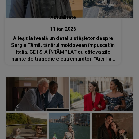
Actualitate
11 ian 2026
A ieșit la iveală un detaliu sfâșietor despre
Sergiu Țărnă, tânărul moldovean împușcat în
Italia. CE I S-A ÎNTÂMPLAT cu câteva zile
înainte de tragedie e cutremurător: "Aici l-am
căutat cu..."