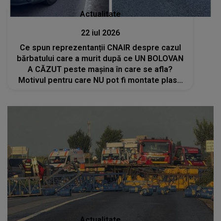
Actualitate
22 iul 2026
Ce spun reprezentanții CNAIR despre cazul
bărbatului care a murit după ce UN BOLOVAN
A CĂZUT peste mașina în care se afla?
Motivul pentru care NU pot fi montate plase
de protecție în zona unde A AVUT LOC
TRAGEDIA: "Ar însemna să..."
Actualitate