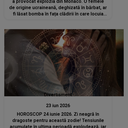
a provocat explozia din Monaco. O femeie
de origine ucraineană, deghizată în bărbat, ar
fi lăsat bomba în fața clădirii în care locuia
Vadim Ermolaev
Divertisment
23 iun 2026
HOROSCOP 24 iunie 2026. Zi neagră în
dragoste pentru această zodie! Tensiunile
acumulate în ultima perioadă explodează, iar