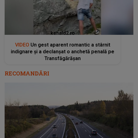
kanald2.ro
VIDEO
Un gest aparent romantic a stârnit
indignare și a declanșat o anchetă penală pe
Transfăgărășan
RECOMANDĂRI