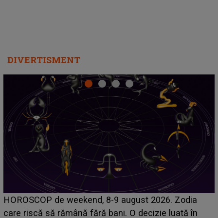
DIVERTISMENT
Emanuel a ținut ACEST DETALIU ASCUNS până
acum! În fața Alexandrei, concurentul din Casa Iubirii