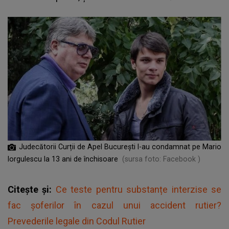
Judecătorii Curții de Apel București l-au condamnat pe Mario
Iorgulescu la 13 ani de închisoare
(sursa foto: Facebook )
Citește și:
Ce teste pentru substanțe interzise se
fac șoferilor în cazul unui accident rutier?
Prevederile legale din Codul Rutier