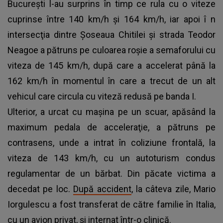
București l-au surprins în timp ce rula cu o viteze
cuprinse între 140 km/h şi 164 km/h, iar apoi î n
intersecţia dintre Şoseaua Chitilei şi strada Teodor
Neagoe a pătruns pe culoarea roşie a semaforului cu
viteza de 145 km/h, după care a accelerat până la
162 km/h în momentul în care a trecut de un alt
vehicul care circula cu viteză redusă pe banda I.
Ulterior, a urcat cu maşina pe un scuar, apăsând la
maximum pedala de acceleraţie, a pătruns pe
contrasens, unde a intrat în coliziune frontală, la
viteza de 143 km/h, cu un autoturism condus
regulamentar de un bărbat. Din păcate victima a
decedat pe loc.
După accident
, la câteva zile, Mario
Iorgulescu a fost transferat de către familie în Italia,
cu un avion privat, şi internat într-o clinică.