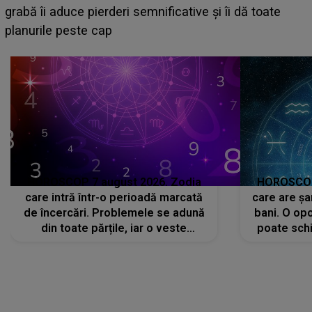
face o MĂRTURISIRE NEAȘTEPTATĂ despre mama
sa: "I-am spus și ei în față, eu nu te iubesc pentru
că..."
HOROSCOP 7 august 2026. Zodia
HOROSCOP 
care intră într-o perioadă marcată
care are șa
de încercări. Problemele se adună
bani. O opo
din toate părțile, iar o veste
poate schi
neașteptată îi dă planurile peste
la
cap