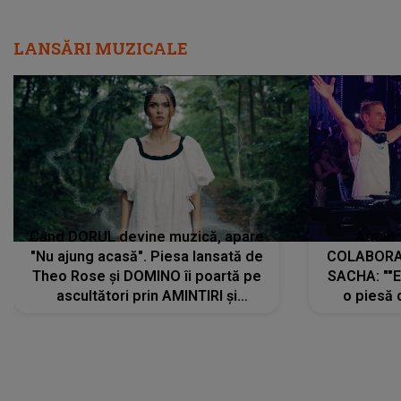
LANSĂRI MUZICALE
Când DORUL devine muzică, apare
Armin 
"Nu ajung acasă". Piesa lansată de
COLABORAR
Theo Rose și DOMINO îi poartă pe
SACHA: ""E
ascultători prin AMINTIRI și
o piesă 
REGĂSIRI, iar drumul emoțiilor
imediat pre
trece prin sufletul publicului:
cu mine șt
"Pentru toți cei care au plecat
păstrăm do
departe ca să le fie mai bine"