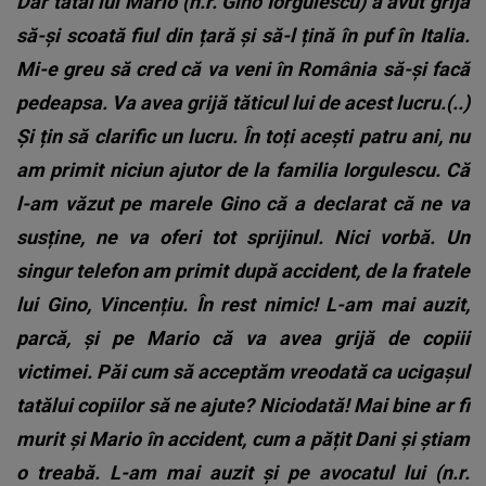
Dar tatăl lui Mario (n.r. Gino Iorgulescu) a avut grijă
să-și scoată fiul din țară și să-l țină în puf în Italia.
Mi-e greu să cred că va veni în România să-și facă
pedeapsa. Va avea grijă tăticul lui de acest lucru.(..)
Și țin să clarific un lucru. În toți acești patru ani, nu
am primit niciun ajutor de la familia Iorgulescu. Că
l-am văzut pe marele Gino că a declarat că ne va
susține, ne va oferi tot sprijinul. Nici vorbă. Un
singur telefon am primit după accident, de la fratele
lui Gino, Vincențiu. În rest nimic! L-am mai auzit,
parcă, și pe Mario că va avea grijă de copiii
victimei. Păi cum să acceptăm vreodată ca ucigașul
tatălui copiilor să ne ajute? Niciodată! Mai bine ar fi
murit și Mario în accident, cum a pățit Dani și știam
o treabă. L-am mai auzit și pe avocatul lui (n.r.