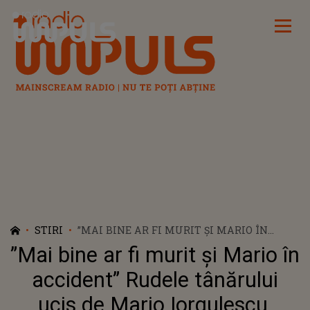
Radio Impuls
STIRI
”MAI BINE AR FI MURIT ȘI MARIO ÎN
ACCIDENT” RUDELE TÂNĂRULUI UCIS DE
”Mai bine ar fi murit și Mario în
MARIO IORGULESCU, ÎNGENUNCHIATE DE
DURERE DUPĂ DECIZIA MAGISTRAȚILOR
accident” Rudele tânărului
ucis de Mario Iorgulescu,