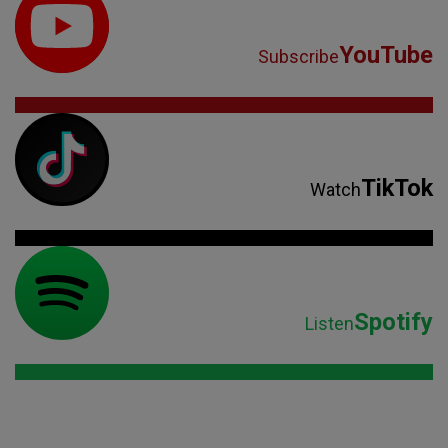
YouTube
Subscribe
TikTok
Watch
Spotify
Listen