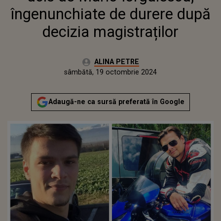
îngenunchiate de durere după
decizia magistraților
Autor:
ALINA PETRE
Publicat:
joi, 19 octombrie 2023
Actualizat:
sâmbătă, 19 octombrie 2024
Adaugă-ne ca sursă preferată în Google