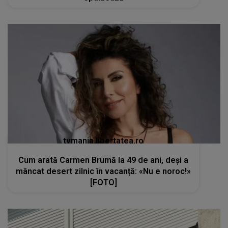
tvmania.libertatea.ro
Cum arată Carmen Brumă la 49 de ani, deși a
mâncat desert zilnic în vacanță: «Nu e noroc!»
[FOTO]