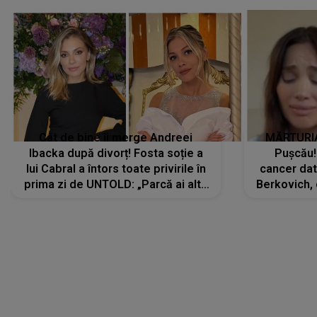
Cât de bine îi merge Andreei
MĂRTURIA
Ibacka după divorț! Fosta soție a
Pușcău!
lui Cabral a întors toate privirile în
cancer dato
prima zi de UNTOLD: „Parcă ai altă
Berkovich, 
strălucire, emani putere,
accident ru
încredere, siguranță...”
Dacă nu 