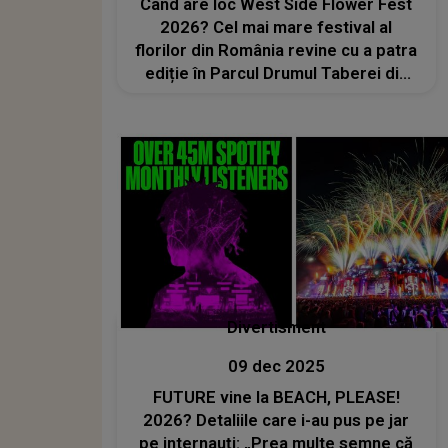
Când are loc West Side Flower Fest
2026? Cel mai mare festival al
florilor din România revine cu a patra
ediție în Parcul Drumul Taberei din
Sectorul 6
Divertisment
09 dec 2025
FUTURE vine la BEACH, PLEASE!
2026? Detaliile care i-au pus pe jar
pe internauți: „Prea multe semne că