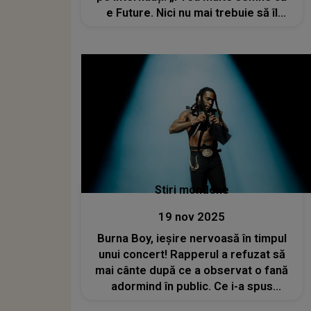
e Future. Nici nu mai trebuie să îl
anunțați”
Stiri mondene
19 nov 2025
Burna Boy, ieșire nervoasă în timpul
unui concert! Rapperul a refuzat să
mai cânte după ce a observat o fană
adormind în public. Ce i-a spus
iubitului ei: „Nu mai cânt nicio piesă