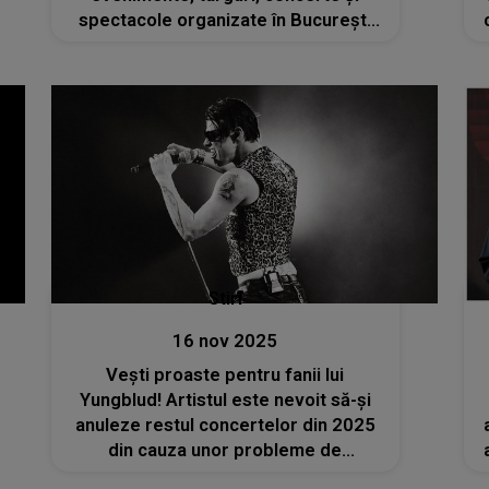
spectacole organizate în București
de Moș Nicolae
Stiri
16 nov 2025
Vești proaste pentru fanii lui
Yungblud! Artistul este nevoit să-și
anuleze restul concertelor din 2025
din cauza unor probleme de
sănătate: „De data aceasta mi s-a