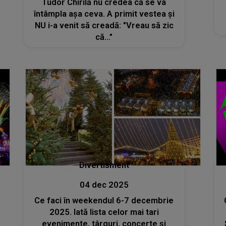
Tudor Chirilă nu credea că se va
întâmpla așa ceva. A primit vestea și
NU i-a venit să creadă: "Vreau să zic
că..."
Divertisment
04 dec 2025
Ce faci în weekendul 6-7 decembrie
2025. Iată lista celor mai tari
evenimente, târguri, concerte și