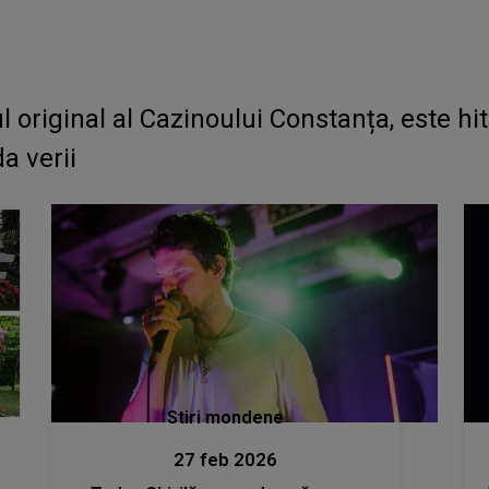
riginal al Cazinoului Constanța, este hitul
a verii
Stiri mondene
27 feb 2026