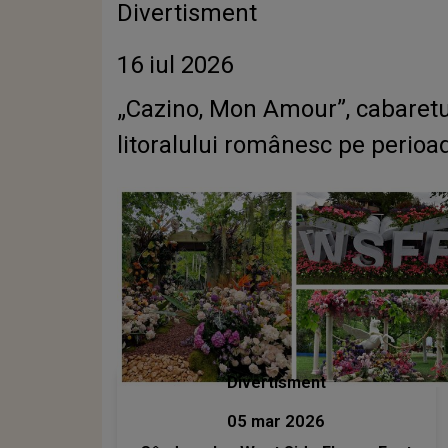
Divertisment
16 iul 2026
„Cazino, Mon Amour”, cabaretul o
litoralului românesc pe perioad
Divertisment
05 mar 2026