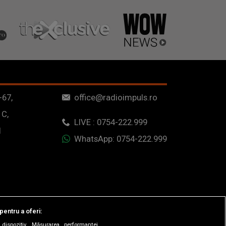
Beach Please confirmat
-67,
office@radioimpuls.ro
 C,
LIVE : 0754-222.999
1
WhatsApp: 0754-222.999
pentru a oferi:
dispozitiv. Măsurarea performanței