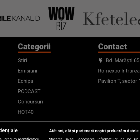
spus că trebuie să iau lucrurile în
serios și că nu pot să mă joc. Îmi pare
foarte rău”
Categorii
Contact
Stiri
Bd. Mărăști 65
Emisiuni
Romexpo Intrarea
Echipa
Pavilion T, sector 
PODCAST
Concursuri
HOT40
dențiale
Atât noi, cât și partenerii noștri prelucrăm datele 
, precum identificatorii
Stocarea și/sau accesarea informațiilor de pe un 