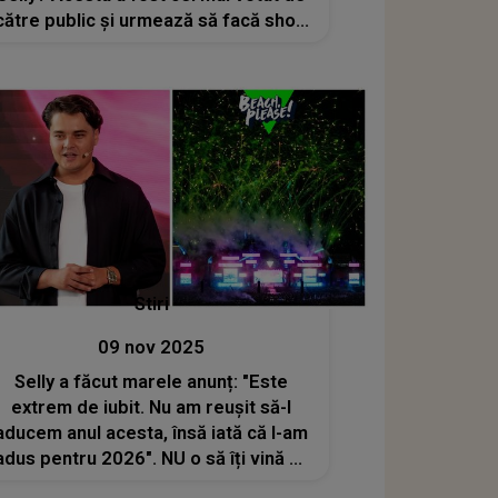
către public și urmează să facă show
incendiar în 2026 la BEACH, PLEASE!
Stiri
09 nov 2025
Selly a făcut marele anunț: "Este
extrem de iubit. Nu am reușit să-l
aducem anul acesta, însă iată că l-am
adus pentru 2026". NU o să îți vină să
crezi cine este primul headliner