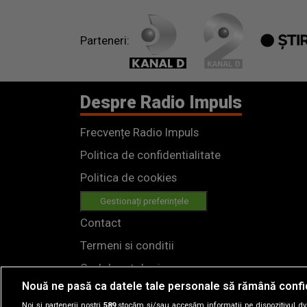
până nu o duci acasă. Îți bați joc de
mine?”
Parteneri:
Despre Radio Impuls
Frecvențe Radio Impuls
Politica de confidentialitate
Politica de cookies
Gestionați preferințele
Contact
Termeni si conditii
Cod deontologic
Nouă ne pasă ca datele tale personale să rămână confi
Regulamente
Noi și partenerii noștri
589
stocăm și/sau accesăm informații pe dispozitivul dvs.